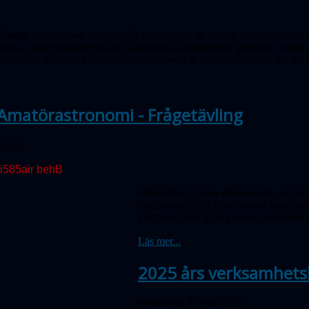
intoft
, forskare vid Institutet för Rymdfysik, att berätta om samband
älp av observationer från en satellit som kontinuerligt genererar bilde
söker han identifiera parametrar som påverkar rymdvädret samt hur det 
Amatörastronomi - Frågetävling
l 2026
Mötet den 26 mars dominerades av årsm
medlemmar, dels från den skicklige ast
Det blev alltså både vackra astrobilder 
Läs mer...
2025 års verksamhets
Publicerad 20 mars 2026