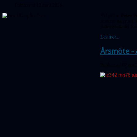
Publicerad 12 april 2026
Vi bjöd in
Peter W
studerar han med hj
solmagnetfältet för
Läs mer...
Årsmöte - 
Publicerad 02 apri