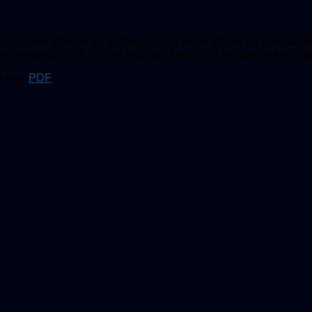
tt mycket aktivt år för sällskapet. Klicka för att titta på verksam
tiva föredrag – och allt där emellan! Notera att många länkar i berä
n som
PDF
!