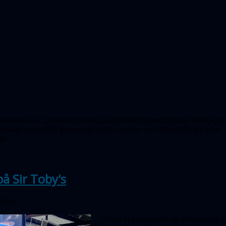
erkade vi i Limhamns trevliga hamnfest som började torsdagen d
teleskop som alltid genererar stort intresse och ibland långa kö
et.
på Sir Toby's
 2026
Senast vi arrangerade en astroquiz på p