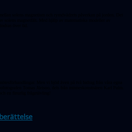
et mellan solens magnetism och rymdvädrets påverkan på jorden. Det
r av solens magnetfält. Med hjälp av matematiska modeller av
ändras över tid.
ötesförhandlingar. Men vi bjöd även på två bidrag från våra egna
rofotografen Tomas Jürisoo, dels från minneskonstnären Karl Palm.
och en finurlig frågetävling!
berättelse