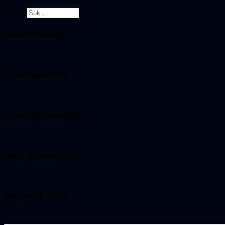
Sök ...
Medlemskap
Observatoriet
Cassiopeiabloggen
Knut Lundmark
Broschyr 2025