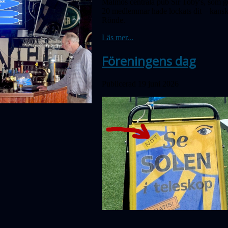
Malmös centrala pub Sir Toby's, som gen
20 medlemmar hade lockats dit – kanske
Rönde.
Läs mer...
Föreningens dag
Publicerad 19 juni 2026