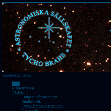
Toggle Navigation
Hem
Månadsmöten
Aktiviteter
Tidigare månadsmöten
Studiebesök
Tycho Brahe-observatoriet
Cassiopeiabloggen