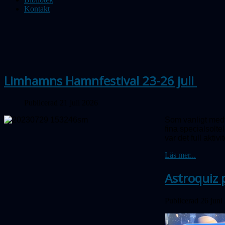
Kontakt
Limhamns Hamnfestival 23-26 juli
Publicerad 21 juli 2026
Som vanligt medv
fina special­sol
var det full aktivit
Läs mer...
Astroquiz 
Publicerad 26 juni