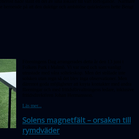
eröst hade ställt en del av sina lokaler till vårt förfogande. Närmare
 beroende på att den duktige och ambitiöse quizledaren hette Bengt
Föreningens Dag arrangerades detta år den 13 juni i
Folkets Park i Malmö. Vi var med och som vanligt
utrustade med våra solteleskop. Men det strålade inte
solsken utan regn så det blev inga obser­vationer. Men
däremot goda möjligheter att knyta kontakter med andra
föreningar och med fritidsförvaltningens ledare, inklusive
fritidsdirektören Johan Hermansson.
Läs mer...
Solens magnetfält – orsaken till
rymdväder