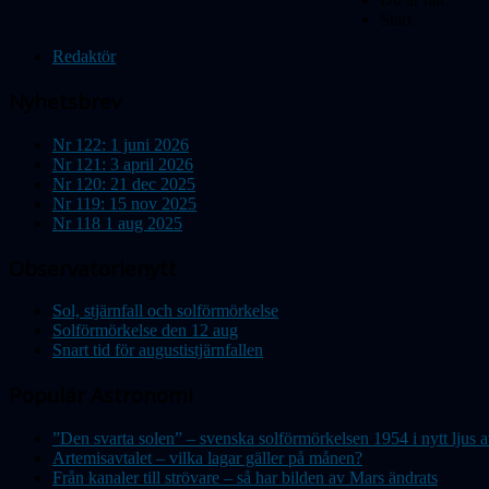
Start
Redaktör
Nyhetsbrev
Nr 122: 1 juni 2026
Nr 121: 3 april 2026
Nr 120: 21 dec 2025
Nr 119: 15 nov 2025
Nr 118 1 aug 2025
Observatorienytt
Sol, stjärnfall och solförmörkelse
Solförmörkelse den 12 aug
Snart tid för augustistjärnfallen
Populär Astronomi
”Den svarta solen” – svenska solförmörkelsen 1954 i nytt lju
Artemisavtalet – vilka lagar gäller på månen?
Från kanaler till strövare – så har bilden av Mars ändrats