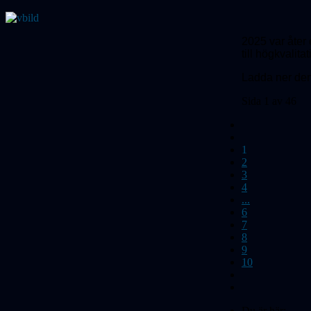
2025 var åter e
till högkvalita
Ladda ner de
Sida 1 av 46
1
2
3
4
...
6
7
8
9
10
Du är här: