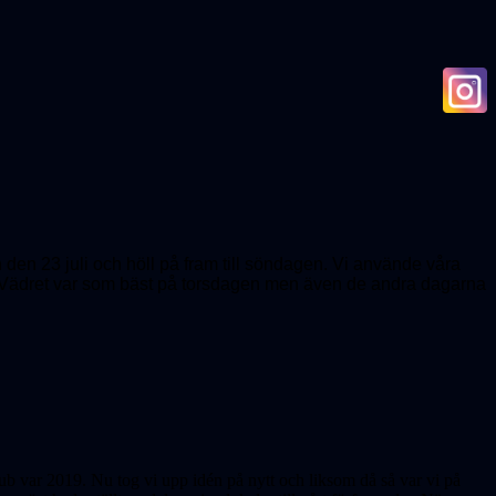
en 23 juli och höll på fram till söndagen. Vi använde våra
er. Vädret var som bäst på torsdagen men även de andra dagarna
ub var 2019. Nu tog vi upp idén på nytt och liksom då så var vi på