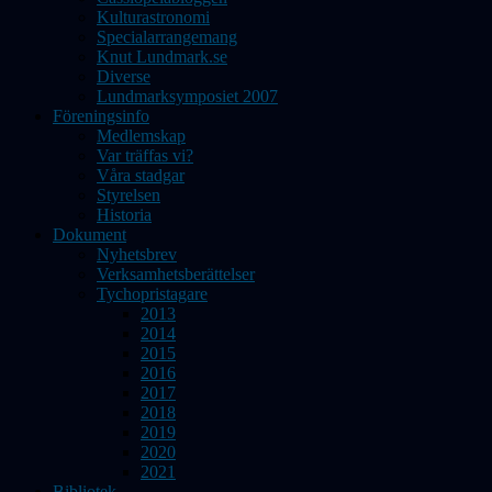
Kulturastronomi
Specialarrangemang
Knut Lundmark.se
Diverse
Lundmarksymposiet 2007
Föreningsinfo
Medlemskap
Var träffas vi?
Våra stadgar
Styrelsen
Historia
Dokument
Nyhetsbrev
Verksamhetsberättelser
Tychopristagare
2013
2014
2015
2016
2017
2018
2019
2020
2021
Bibliotek