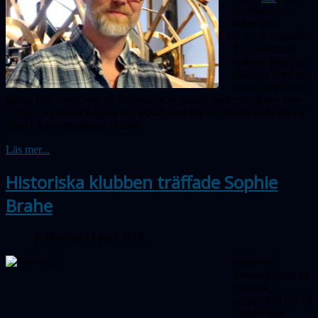
berättade om
saker som
sprängs
i rymden.
Exploderande
stjärnor letar han
dagligen med nya
kameran ZTF på
gamla P48 teleskopet på Palomar. Krockande neutronstjärnor som
vränger rumtiden hoppas han också hitta fler av! Mötet hölls denna
gång i Astronomihuset i Lund.
Läs mer...
Historiska klubben träffade Sophie
Brahe
Publicerad 14 april 2018
Inom vår
förening finns en
historisk
gruppering kallad
"Historiska