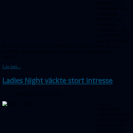
klubben", som
sysslar med vår
vetenskaps
historia - med
stort
fokus
,
oundvikligt, på
Tycho Brahe. 12
maj var det dags
igen med en utflykt. Kosan ställdes till Torrlösa kyrkogård och
kyrka för att bese platsen där Tychos syster Sophie Brahe är
begravd.
Läs mer...
Ladies Night väckte stort intresse
Publicerad 12 april 2018
9 april
genomförde
sällskapet en unik
aktivitet, ett möte
av kvinnor för
kvinnor. Under