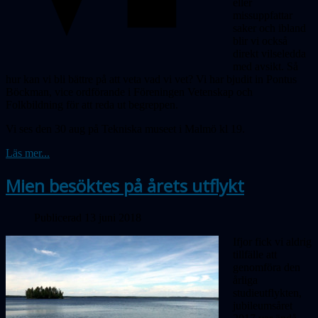
eller
missuppfattar
saker och ibland
blir vi också
direkt vilseledda
med avsikt. Så
hur
kan vi bli bättre på att veta vad vi vet? Vi har bjudit in Pontus
Böckman, vice ordförande i Föreningen Vetenskap och
Folkbildning för att reda ut begreppen.
Vi ses den 30 aug på Tekniska museet i Malmö kl 19.
Läs mer...
Mien besöktes på årets utflykt
Publicerad 13 juni 2018
Ifjor fick vi aldrig
tillfälle att
genomföra den
årliga
studieutflykten,
jubileumsåret