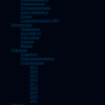
Kulturastronomi
Specialarrangemang
Knut Lundmark.se
Diverse
Lundmarksymposiet 2007
Föreningsinfo
Medlemskap
Var träffas vi?
Våra stadgar
Styrelsen
Historia
Dokument
Nyhetsbrev
Verksamhetsberättelser
Tychopristagare
2013
2014
2015
2016
2017
2018
2019
2020
2021
Bibliotek