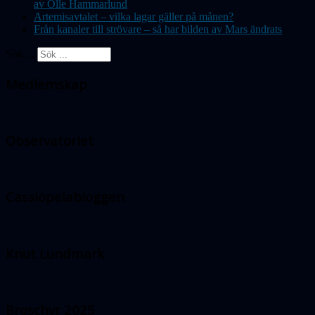
av Olle Hammarlund
Artemisavtalet – vilka lagar gäller på månen?
Från kanaler till strövare – så har bilden av Mars ändrats
Sök ...
Medlemskap
Observatoriet
Cassiopeiabloggen
Knut Lundmark
Broschyr 2025