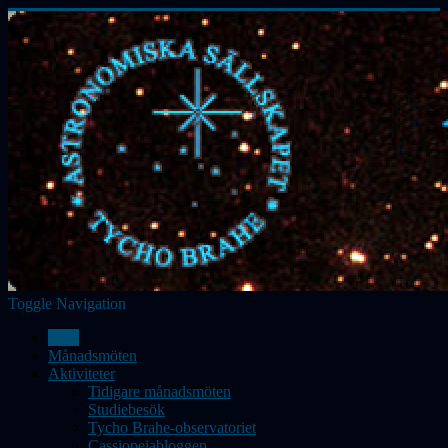
Toggle Navigation
Hem
Månadsmöten
Aktiviteter
Tidigare månadsmöten
Studiebesök
Tycho Brahe-observatoriet
Cassiopeiabloggen