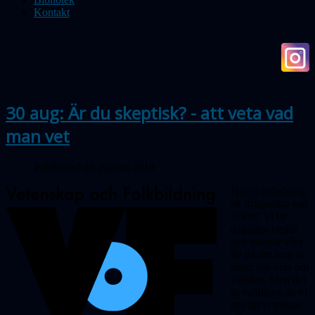
Kontakt
30 aug: Är du skeptisk? - att veta vad
man vet
Publicerad 16 augusti 2018
Har vi anledning
att ifrågasätta vad
vi vet? Vi tar
dagligen beslut
och baserar våra
liv på det som vi
anser oss veta om
världen. Men det
är vanligare än vi
tror att vi missar