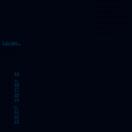
mindre än 100 år!
Naturligtvis var en
delegation från
sällskapet på plats för
att hylla jubilaren med
blommor och
presenter!
Läs mer...
Sida 19 av 46
14
...
16
17
18
19
...
21
22
23