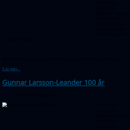
sin 80-åriga
historia har
sällskapet haft en
företrädesvis
manlig dominans
och syftet nu är
att försöka jämna
ut denna obalans.
Mötet blev mycket lyckat med flera spännande föredragshållare.
Läs mer...
Gunnar Larsson-Leander 100 år
Publicerad 06 april 2018
Den 3 april fyllde
tidigare ASTB-
ordföranden professor
emeritus Gunnar
Larsson-Leander inte