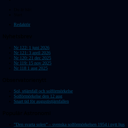
Du är här:
Start
Redaktör
Nyhetsbrev
Nr 122: 1 juni 2026
Nr 121: 3 april 2026
Nr 120: 21 dec 2025
Nr 119: 15 nov 2025
Nr 118 1 aug 2025
Observatorienytt
Sol, stjärnfall och solförmörkelse
Solförmörkelse den 12 aug
Snart tid för augustistjärnfallen
Populär Astronomi
”Den svarta solen” – svenska solförmörkelsen 1954 i nytt ljus