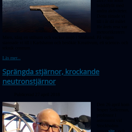
2017 var ändå
bräddfyllt med
andra aktiviteter.
Detta rättade vi
till i år då målet
för årets resa var
meteoritkratern
Mien, idag en stillsam och vacker insjö i Småland.
På
vägen
stannade vi till i Karlshamn och besökte Kreativum, ett science- och
teknik centrum.
Läs mer...
Sprängda stjärnor, krockande
neutronstjärnor
Publicerad 27 april 2018
Den 26 april kom
Jesper Sollerman,
professor i
astronomi vid
Stockholms
univer
site
t, och