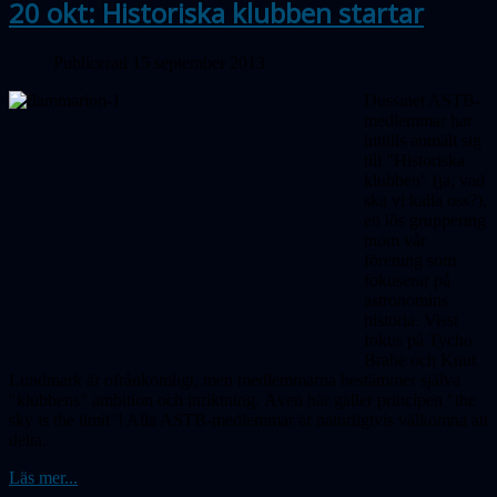
20 okt: Historiska klubben startar
Publicerad 15 september 2013
Dussinet ASTB-
medlemmar har
hittills anmält sig
till "Historiska
klubben" (ja, vad
ska vi kalla oss?),
en lös gruppering
inom vår
förening som
fokuserar på
astronomins
historia. Visst
fokus på Tycho
Brahe och Knut
Lundmark är ofrånkomligt, men medlemmarna bestämmer själva
"klubbens" ambition och inriktning. Även här gäller principen "the
sky is the limit"! Alla ASTB-medlemmar är naturligtvis välkomna att
delta.
Läs mer...