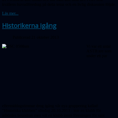
kvällens huvudföredrag på detta tema och en livlig diskussion följde.
Läs mer...
Historikerna igång
Publicerad 21 oktober 2013
Vi var ett antal
ASTB:are som
under ett par
eftermiddagstimmar drog igång vår nya gruppering kallad
"Historiska klubben" söndag 20.10.2013 - inte en klubb för
inbördes beundran men väl en klubb inom föreningen för sant