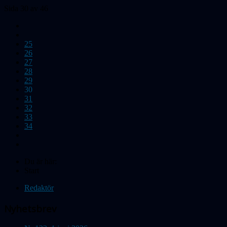
Sida 30 av 46
25
26
27
28
29
30
31
32
33
34
Du är här:
Start
Redaktör
Nyhetsbrev