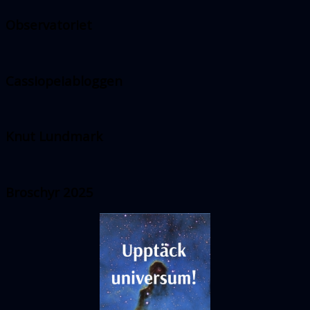
Observatoriet
Cassiopeiabloggen
Knut Lundmark
Broschyr 2025