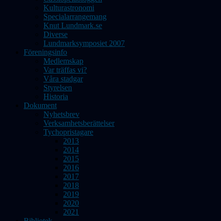
Kulturastronomi
Specialarrangemang
Knut Lundmark.se
Diverse
Lundmarksymposiet 2007
Föreningsinfo
Medlemskap
Var träffas vi?
Våra stadgar
Styrelsen
Historia
Dokument
Nyhetsbrev
Verksamhetsberättelser
Tychopristagare
2013
2014
2015
2016
2017
2018
2019
2020
2021
Bibliotek