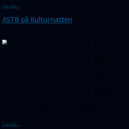
Läs mer...
ASTB på Kulturnatten
Publicerad 06 oktober 2013
För tredje året i
rad fanns
Astronomiska
Sällskapet Tycho
Brahe – Tycho
Brahe-
observatoriet på
plats på
astronomiska
institutionen i
samband med
Kulturnatten
2013 i Lund. Det här året var sällskapet dubbelbemannat av Tomas
Wolf och Peter Hemborg. Det var, som vanligt, mycket folk som
minglade omkring.
Läs mer...