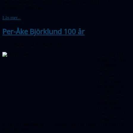
astronomihistoriskt vetande och letande. Alla ASTB:are är
naturligtvis välkomna!
Läs mer...
Per-Åke Björklund 100 år
Publicerad 07 oktober 2013
7 oktober 1913
föddes Per-Åke
Björklund,
mångårig
ordförande i
Tycho Brahe-
sällskapet och
den drivande
kraften bakom
uppförandet av
Tycho Brahe-
observatoriet. En
delegation från
styrelsen högtidlighöll 100-årsdagen med att lägga en blomma på
Per-Åkes grav.