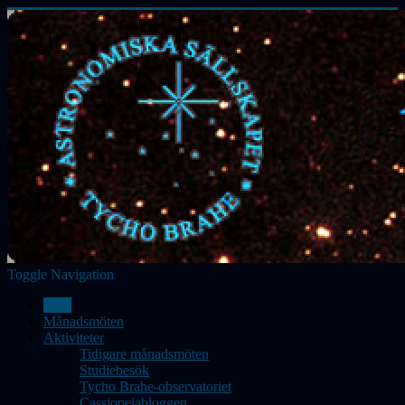
Toggle Navigation
Hem
Månadsmöten
Aktiviteter
Tidigare månadsmöten
Studiebesök
Tycho Brahe-observatoriet
Cassiopeiabloggen