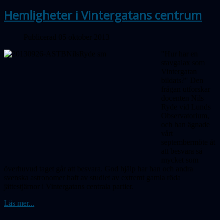
Hemligheter i Vintergatans centrum
Publicerad 05 oktober 2013
"Hur har en
stavgalax som
Vintergatan
bildats?" Den
frågan utforskar
docenten Nils
Ryde vid Lunds
Observatorium,
och han ägnade
vårt
septembermöte åt
att besvara så
mycket som
överhuvud taget går att besvara. God hjälp har han och andra
svenska astronomer haft av studiet av extremt gamla röda
jättestjärnor i Vintergatans centrala partier.
Läs mer...