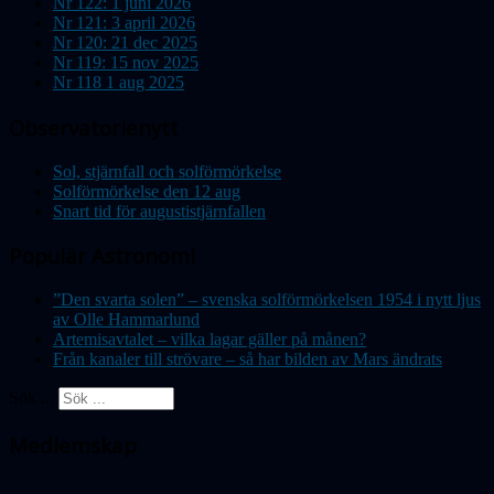
Nr 122: 1 juni 2026
Nr 121: 3 april 2026
Nr 120: 21 dec 2025
Nr 119: 15 nov 2025
Nr 118 1 aug 2025
Observatorienytt
Sol, stjärnfall och solförmörkelse
Solförmörkelse den 12 aug
Snart tid för augustistjärnfallen
Populär Astronomi
”Den svarta solen” – svenska solförmörkelsen 1954 i nytt ljus
av Olle Hammarlund
Artemisavtalet – vilka lagar gäller på månen?
Från kanaler till strövare – så har bilden av Mars ändrats
Sök ...
Medlemskap