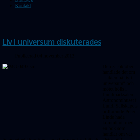
Kontakt
Liv i universum diskuterades
Publicerad 04 november 2013
Den 31 oktober
handlade det om
"Jakten på liv i
universum" och
mötet hölls i
Lundmarksalen i
Astronomihuset i
Lund. Sällskapets
ordförande Peter
Linde hade
kommit ut med
en bok som
handlar om var
liv eventuellt kan finnas och hur man kan hitta det. Peter höll