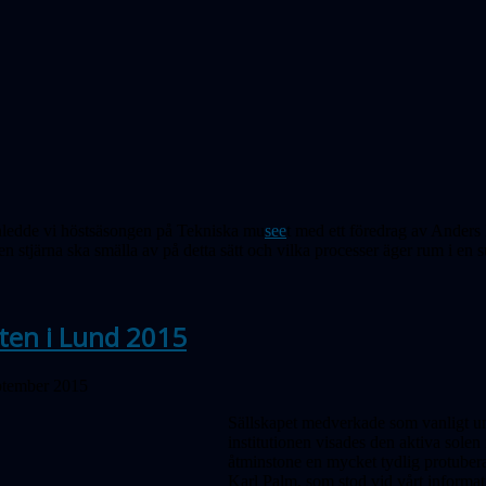
nledde vi höstsäsongen på Tekniska mu
see
t med ett föredrag av Anders
 en stjärna ska smälla av på detta sätt och vilka processer äger rum i 
ten i Lund 2015
ptember 2015
Sällskapet medverkade som vanligt un
institutionen visades den aktiva solen
åtminstone en mycket tydlig protubera
Karl Palm, som stod vid vårt informa