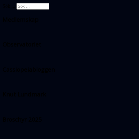
Sök ...
Medlemskap
Observatoriet
Cassiopeiabloggen
Knut Lundmark
Broschyr 2025