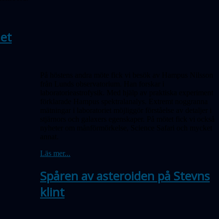
iet
På höstens andra möte fick vi besök av Hampus Nilsson
från Lunds observatorium.
Han
forskar i
laboratorieastrofysik. Med
hjälp
av praktiska experiment
förklarade Hampus spektralanalys. Extremt noggranna
mätningar i laboratoriet möjliggör förståelse av detaljer i
stjärnors och galaxers egenskaper. På mötet fick vi också
nyheter om månförmörkelse, Science Safari och mycket
annat.
Läs mer...
Spåren av asteroiden på Stevns
klint