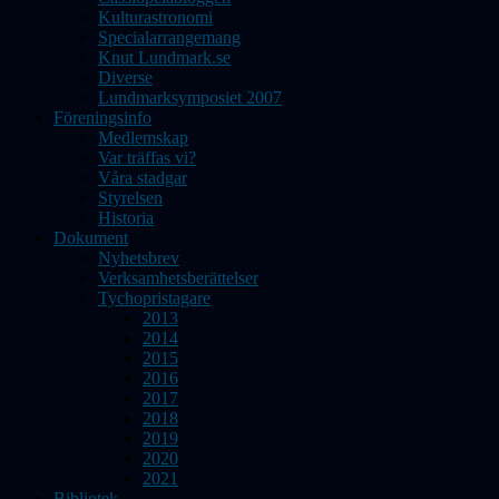
Kulturastronomi
Specialarrangemang
Knut Lundmark.se
Diverse
Lundmarksymposiet 2007
Föreningsinfo
Medlemskap
Var träffas vi?
Våra stadgar
Styrelsen
Historia
Dokument
Nyhetsbrev
Verksamhetsberättelser
Tychopristagare
2013
2014
2015
2016
2017
2018
2019
2020
2021
Bibliotek