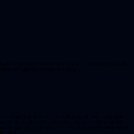
 Nyholm, vår tidigare styrelsemedlem som nu doktorerar i Stockholm.
en supernova? Anders gav många av svaren.
der lördagens kulturnatt i Lund. I ett samarbete med astronomiska
 med hjälp av vårt speciella solteleskop. Solen var be
hjälp
lig med
ns. På plats var i första hand Jon Saalbach, som skötte teleskopet, och
tionsbord.