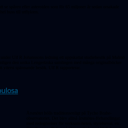
att se spåren efter asteroiden som för 65 miljoner år sedan orsakade
l buss till utflykten.
 under Ulf R Johanssons ledning ett uppskattat studiebesök på Malmö
ämligen den unika Lengertzska samlingen med många originalböcker
tt ytterst spännande besök. Ulf R rapporterar.
bulosa
Årsmötet hölls traditionsenligt på Tycho Brahe-
observatoriet. Det blev alltså årsmötes-förhandlingar,
med redogörelser för verksam-heten, styrelseval, etc.