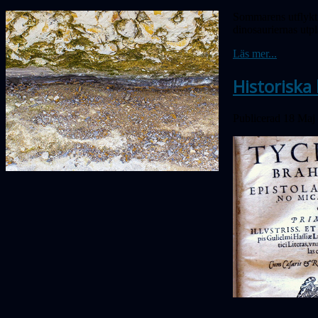
Sommarens utflykt 
dinosauriernas utp
Läs mer...
Historiska 
Publicerad 18 Maj