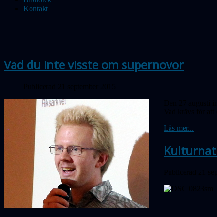
Kontakt
Vad du inte visste om supernovor
Publicerad 21 september 2015
Den 27 augusti i
Vad krävs för att
Läs mer...
Kulturnat
Publicerad 21 se