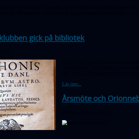
gick till Stevns klint i Danmark, en av världens mest kända plat
ser
för 
lånande. Tillsammans med Hallands Astronomiska Sällskap fyllde vi en he
klubben gick på bibliotek
 2015
Den 27 april gjorde Historiska klubben
stadsbibliotek. Där härbärgerar man n
från Tychos och Keplers tid. Det blev e
Läs mer...
Årsmöte och Orionne
Publicerad 30 mars 2015