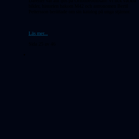
Därefter var allt ljus på Orionnebulosan! Vi fick vackra
bilder, historien bakom M42 och astronomen Bertil
Pettersson berättade om sin katalog på unga stjärnor.
Läs mer...
Sida 25 av 46