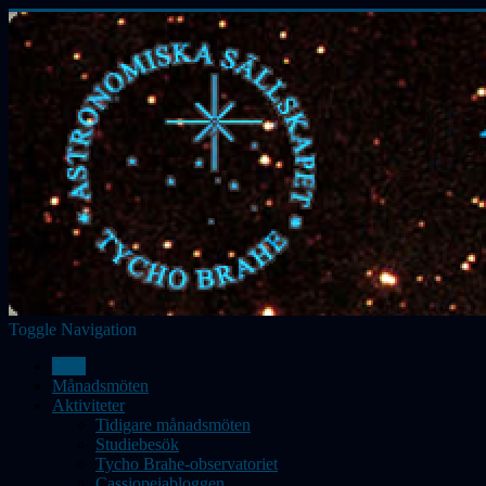
Toggle Navigation
Hem
Månadsmöten
Aktiviteter
Tidigare månadsmöten
Studiebesök
Tycho Brahe-observatoriet
Cassiopeiabloggen