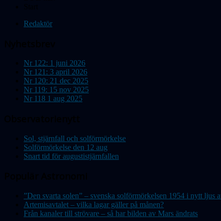
Start
Redaktör
Nyhetsbrev
Nr 122: 1 juni 2026
Nr 121: 3 april 2026
Nr 120: 21 dec 2025
Nr 119: 15 nov 2025
Nr 118 1 aug 2025
Observatorienytt
Sol, stjärnfall och solförmörkelse
Solförmörkelse den 12 aug
Snart tid för augustistjärnfallen
Populär Astronomi
”Den svarta solen” – svenska solförmörkelsen 1954 i nytt lju
Artemisavtalet – vilka lagar gäller på månen?
Från kanaler till strövare – så har bilden av Mars ändrats