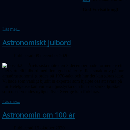
God Fortsättning!
Läs mer...
Astronomiskt julbord
Publicerad 09 december 2020
Årets sista möte den 3 december hade formen av ett
litet virtuellt julbord med flera goda rätter. Vi fick smakprov på hur
amatörastronomi gjordes på 1970-talet och hur det kan göras idag.
Vi hade som vanligt bjudit in experter som hjälpte oss att svara på
hur Betelgeuse kan variera i ljusstyrka och hur det starka ljussken
som observerades nyligen över Sverige kan förklaras.
Läs mer...
Astronomin om 100 år
Publicerad 19 oktober 2020