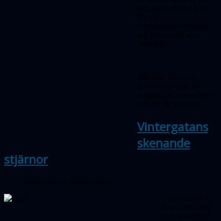
sällskapet. Klicka för att
titta på
verksamhetsberättelsen
och läs om alla våra
aktiviteter!
Allt ifrån barn- och
gymnasistprojekt till
högkvalitativa föredrag –
och allt där emellan!
Vintergatans
skenande
stjärnor
Publicerad 28 februari 2021
Till zoommötet
den 25 feb bjöd
vi in doktorand