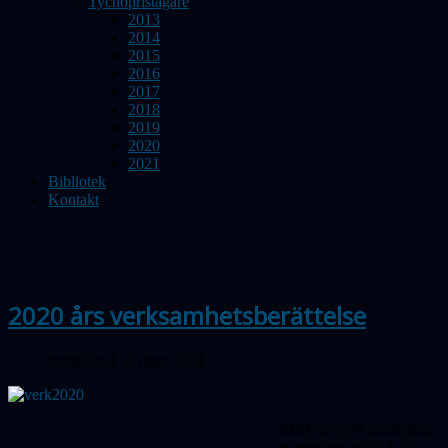
Tychopristagare
2013
2014
2015
2016
2017
2018
2019
2020
2021
Bibliotek
Kontakt
2020 års verksamhetsberättelse
Publicerad 18 mars 2021
2020 var trots pandemin
ett mycket aktivt år för