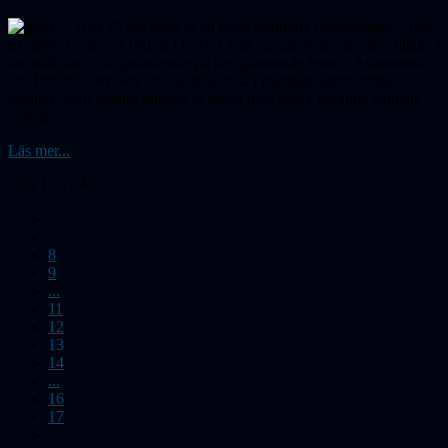
Den 29 okt hade vi ett mera ordinarie månadsmöte – fast
på nätet. Professor Dainis Dravins från Lunds observatorium tittade i
kristallkulan och spekulerade på det spännande temat "Astronomin
om 100 år". Det blev en hisnande resa i framtida astronomiska
äventyr. Som vanligt inledde vi mötet med några rykande aktuella
nyheter.
Läs mer...
Sida 13 av 46
8
9
...
11
12
13
14
...
16
17