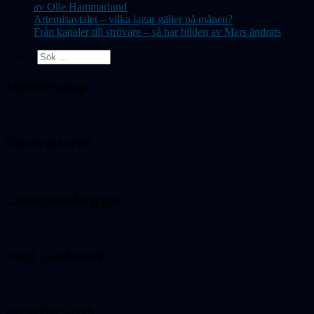
av Olle Hammarlund
Artemisavtalet – vilka lagar gäller på månen?
Från kanaler till strövare – så har bilden av Mars ändrats
Sök ...
Medlemskap
Observatoriet
Cassiopeiabloggen
Knut Lundmark
Broschyr 2025