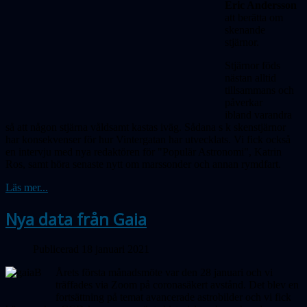
Eric Andersson
att berätta om
skenande
stjärnor.
Stjärnor föds
nästan alltid
tillsammans och
påverkar
ibland varandra
så att någon stjärna våldsamt kastas iväg. Sådana s k skenstjärnor
har konsekvenser för hur Vintergatan har utvecklats. Vi fick också
en intervju med nya redaktören för "Populär Astronomi", Katrin
Ros, samt höra senaste nytt om marssonder och annan rymdfart.
Läs mer...
Nya data från Gaia
Publicerad 18 januari 2021
Årets första månadsmöte var den 28 januari och vi
träffades via Zoom på coronasäkert avstånd. Det blev en
fort­sättning på temat avancerade astrobilder och vi fick