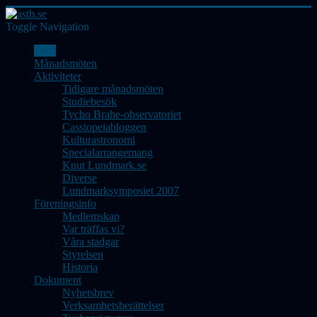
Toggle Navigation
Hem
Månadsmöten
Aktiviteter
Tidigare månadsmöten
Studiebesök
Tycho Brahe-observatoriet
Cassiopeiabloggen
Kulturastronomi
Specialarrangemang
Knut Lundmark.se
Diverse
Lundmarksymposiet 2007
Föreningsinfo
Medlemskap
Var träffas vi?
Våra stadgar
Styrelsen
Historia
Dokument
Nyhetsbrev
Verksamhetsberättelser