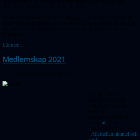
höra om hur CCD-kameran använts historiskt och om hur den
numera användes av avancerade amatörer.
Vi hade bjudit in prof Lennart Lindegren, nyckelperson bakom det
unika Gaiasatellit-projektet, och i ett kortföredrag berättade han om
det senaste från datasläppet och om de nya upptäckter som
möjliggörs.
Läs mer...
Medlemskap 2021
Publicerad 10 december 2020
Ny eller gammal
medlem? Ni är lika
välkomna! Dags att
betala in
medlemsavgiften! Just
nu får
all
a nya
medlemmar gratis boken
"
Allt mellan himmel och
jord
" av Johan Kärnfelt.