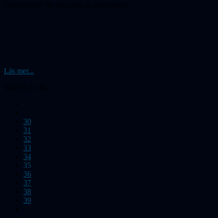
observatoriet för att samla in information.
Läs mer...
Sida 35 av 46
30
31
32
33
34
35
36
37
38
39