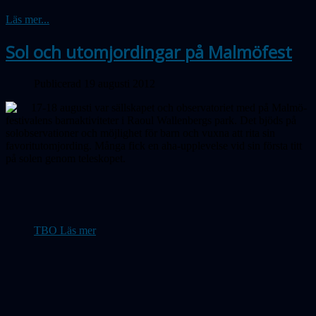
Läs mer...
Sol och utomjordingar på Malmöfest
Publicerad 19 augusti 2012
17-18 augusti var sällskapet och observatoriet med på Malmö-
festivalens barnaktiviteter i Raoul Wallenbergs park. Det bjöds på
solobservationer och möjlighet för barn och vuxna att rita sin
favoritutomjording. Många fick en aha-upplevelse vid sin första titt
på solen genom teleskopet.
TBO Läs mer