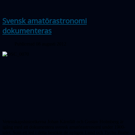
Svensk amatörastronomi
dokumenteras
Publicerad 08 augusti 2012
Vetenskapshistorikerna Johan Kärnfält och Gustav Holmberg är
igång med att dokumentera svensk amatörastronomi under 1900-
talet. Som ett led i detta besökte de nyligen Lund och Tycho Brahe-