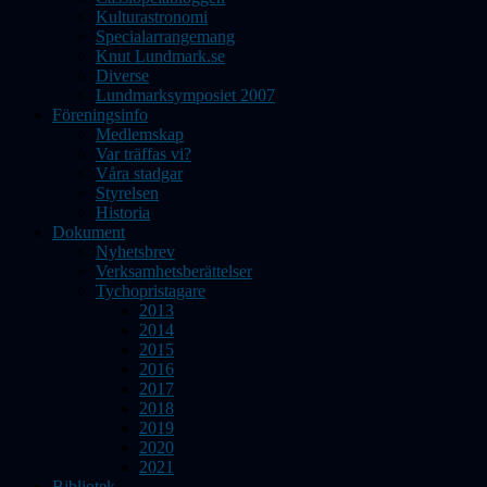
Kulturastronomi
Specialarrangemang
Knut Lundmark.se
Diverse
Lundmarksymposiet 2007
Föreningsinfo
Medlemskap
Var träffas vi?
Våra stadgar
Styrelsen
Historia
Dokument
Nyhetsbrev
Verksamhetsberättelser
Tychopristagare
2013
2014
2015
2016
2017
2018
2019
2020
2021
Bibliotek