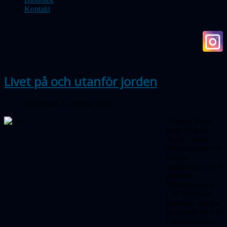
Kontakt
Livet på och utanför jorden
Publicerad 31 augusti 2012
Höstens första
möte hölls på
Tycho Brahe-
observatoriet i ett
fullsatt
auditorium, ca 60
personer.
Mikrobiologen
Leif Petersson
berättade om hur
fantastiskt livet är
i mikrokosmos-