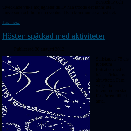
perspektiv och
utvecklade vilka möjligheter till liv han trodde det fanns ute i
universum och hur man eventuellt kan kommunicera med det.
Läs mer...
Hösten späckad med aktiviteter
Publicerad 30 augusti 2012
Sällskapets 75 års
jubileum
fortsätter med en
höst späckad av
aktiviteter. Fem
välfyllda
huvudmöten står
för dörren, till ett
antal