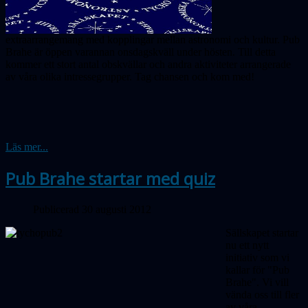
extraarrangemang med kopplingar mellan astronomi och kultur. Pub
Brahe är öppen varannan onsdagskväll under hösten. Till detta
kommer ett stort antal obskvällar och andra aktiviteter arrangerade
av våra olika intressegrupper. Tag chansen och kom med!
Läs mer...
Pub Brahe startar med quiz
Publicerad 30 augusti 2012
Sällskapet startar
nu ett nytt
initiativ som vi
kallar för "Pub
Brahe". Vi vill
vända oss till fler
av våra