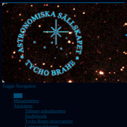
Toggle Navigation
Hem
Månadsmöten
Aktiviteter
Tidigare månadsmöten
Studiebesök
Tycho Brahe-observatoriet
Cassiopeiabloggen