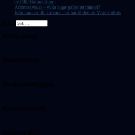
av Olle Hammarlund
Artemisavtalet – vilka lagar gäller på månen?
Från kanaler till strövare – så har bilden av Mars ändrats
Sök ...
Medlemskap
Observatoriet
Cassiopeiabloggen
Knut Lundmark
Broschyr 2025