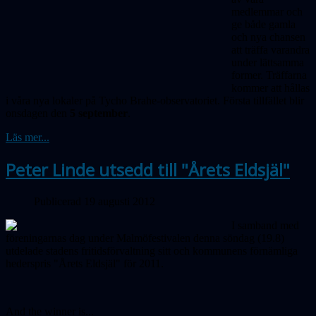
medlemmar och
ge både gamla
och nya chansen
att träffa varandra
under lättsamma
former. Träffarna
kommer att hållas
i våra nya lokaler på Tycho Brahe-observatoriet. Första tillfället blir
onsdagen den
5 september
.
Läs mer...
Peter Linde utsedd till "Årets Eldsjäl"
Publicerad 19 augusti 2012
I samband med
föreningarnas dag under Malmöfestivalen denna söndag (19.8)
utdelade stadens fritidsförvaltning sitt och kommunens förnämliga
hederspris "Årets Eldsjäl" för 2011.
And the winner is...