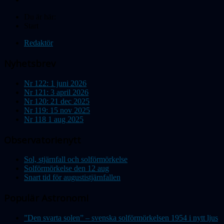
Du är här:
Start
Redaktör
Nyhetsbrev
Nr 122: 1 juni 2026
Nr 121: 3 april 2026
Nr 120: 21 dec 2025
Nr 119: 15 nov 2025
Nr 118 1 aug 2025
Observatorienytt
Sol, stjärnfall och solförmörkelse
Solförmörkelse den 12 aug
Snart tid för augustistjärnfallen
Populär Astronomi
”Den svarta solen” – svenska solförmörkelsen 1954 i nytt ljus