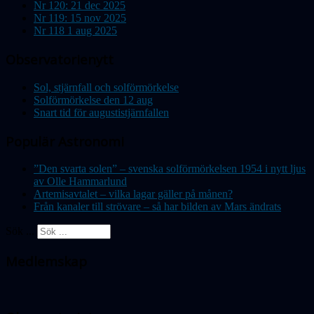
Nr 120: 21 dec 2025
Nr 119: 15 nov 2025
Nr 118 1 aug 2025
Observatorienytt
Sol, stjärnfall och solförmörkelse
Solförmörkelse den 12 aug
Snart tid för augustistjärnfallen
Populär Astronomi
”Den svarta solen” – svenska solförmörkelsen 1954 i nytt ljus
av Olle Hammarlund
Artemisavtalet – vilka lagar gäller på månen?
Från kanaler till strövare – så har bilden av Mars ändrats
Sök ...
Medlemskap