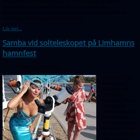
Malmöfestival, på barnområdet. Och som vanligt gjorde vår
astropedagog en lysande insats tillsammans med andra
föreningsaktiva. Mängder av barn med föräldrar fick tillfälle att
rymdknåpa och titta genom våra teleskop.
Läs mer...
Samba vid solteleskopet på Limhamns
hamnfest
Publicerad 28 juli 2019
Hela fyra dagar
medverkade
sällskapet på
Limhamns
hamnfest. På den
närliggande
scenen uppträdde
sambamusiker
och dansare som
vi bjöd in att titta
på solen genom
våra teleskop.