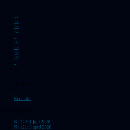
11
12
13
14
...
16
17
18
19
...
Du är här:
Start
Redaktör
Nyhetsbrev
Nr 122: 1 juni 2026
Nr 121: 3 april 2026