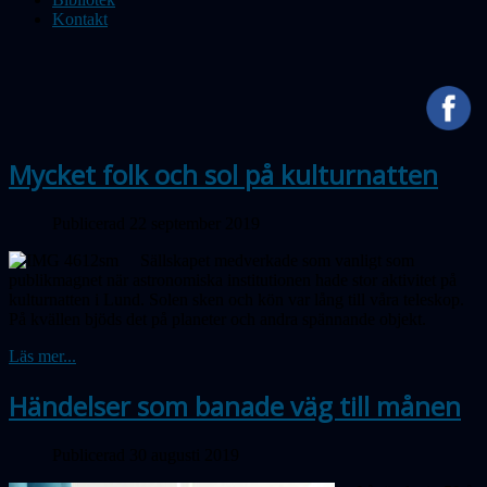
Kontakt
Mycket folk och sol på kulturnatten
Publicerad 22 september 2019
Sällskapet medverkade som vanligt som
publikmagnet när astronomiska institutionen hade stor aktivitet på
kulturnatten i Lund. Solen sken och kön var lång till våra teleskop.
På kvällen bjöds
det
på planeter och andra spännande objekt.
Läs mer...
Händelser som banade väg till månen
Publicerad 30 augusti 2019