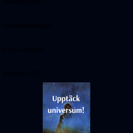
Observatoriet
Cassiopeiabloggen
Knut Lundmark
Broschyr 2025