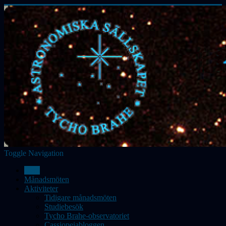
Toggle Navigation
Hem
Månadsmöten
Aktiviteter
Tidigare månadsmöten
Studiebesök
Tycho Brahe-observatoriet
Cassiopeiabloggen