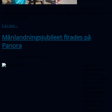
Vädret var varmt och huvudsakligen soligt - men solen själv var
väldigt lugn. Det hindrade dock inte att många fick se solen i närbild
för första gången.
Läs mer...
Månlandningsjubileet firades på
Panora
Publicerad 25 juli 2019
I ett unikt
samarbete med
Folkets Bio –
Panora i Malmö
firade vi 50-
årsjubileet av
månlandningen.
Under hela
eftermiddagen
20 juli hade vi
program med