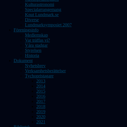
Kulturastronomi
Specialarrangemang
Knut Lundmark.se
Diverse
Lundmarksymposiet 2007
Föreningsinfo
Medlemskap
Var träffas vi?
Våra stadgar
Styrelsen
Historia
Dokument
Nyhetsbrev
Verksamhetsberättelser
Tychopristagare
2013
2014
2015
2016
2017
2018
2019
2020
2021
Bibliotek