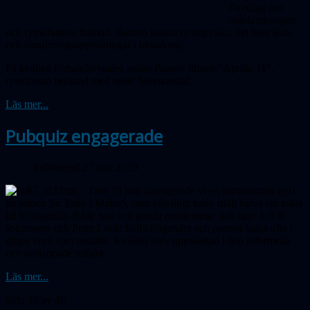
föredrag om
månlandningen
och rymdfartens framtid. Barnen kunde rymdpyssla, det blev ljud-
och simulerings­­uppvisningar i biosalong.
På kvällen förhandsvisades sedan Panora filmen "Apollo 11",
rymdresan berättad med unikt filmmaterial.
Läs mer...
Pubquiz engagerade
Publicerad 27 juni 2019
Den 19 juni arrangerade vi en astronomisk quiz
på puben Sir Toby i Malmö, som välvilligt hade ställt halva sin lokal
till förfogande. Både nya och gamla medlemmar dök upp. Ulf R
Johansson och Peter Linde höll i frågandet och pannor lades ofta i
djupa veck som resultat. Kvällen blev uppskattad i den informella
och avslappade miljön.
Läs mer...
Sida 16 av 46