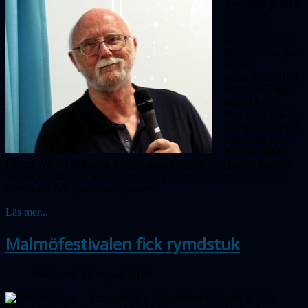
I år är det ju 50 år
sedan den
historiska
månlandningen.
På höstsäsongens
första
månadsmöte fick
vi höra vår egen
expert Leif
Petersson berätta
om händelser och
egenheter som
banade väg till
månen. Varför förlorade Sovjetunionen kapplöpningen till månen?
Vi fick också se ett solförmörkelsereportage och höra de senaste
astronomi- och rymdfartsnyheterna.
Läs mer...
Malmöfestivalen fick rymdstuk
Publicerad 11 augusti 2019
Som vanligt medverkade sällskapet på årets