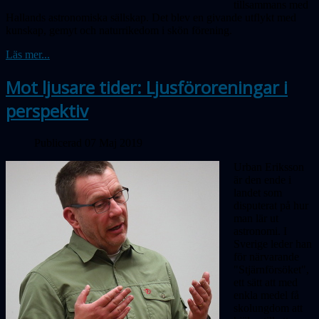
tillsammans med
Hallands astronomiska sällskap. Det blev en givande utflykt med
kunskap, gemyt och naturrikedom i skön förening.
Läs mer...
Mot ljusare tider: Ljusföroreningar i
perspektiv
Publicerad 07 Maj 2019
Urban Eriksson
är den ende i
landet som
disputerat på hur
man lär ut
astronomi. I
Sverige leder han
för närvarande
"Stjärnförsöket",
ett sätt att med
enkla medel få
skolungdom att