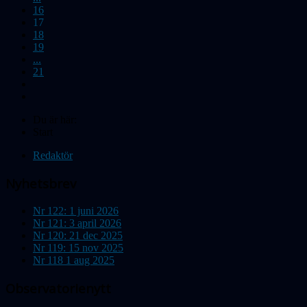
16
17
18
19
...
21
Du är här:
Start
Redaktör
Nyhetsbrev
Nr 122: 1 juni 2026
Nr 121: 3 april 2026
Nr 120: 21 dec 2025
Nr 119: 15 nov 2025
Nr 118 1 aug 2025
Observatorienytt