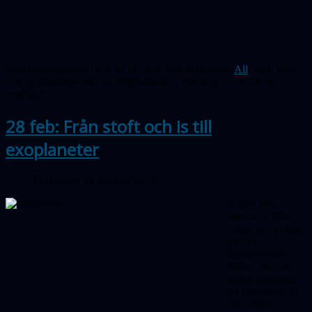
ksamhetsberättelsen och läs om alla våra aktiviteter!
All
t ifrån barn-
och gymnasistprojekt till högkvalitativa föredrag – och allt där
emellan!
28 feb: Från stoft och is till
exoplaneter
Publicerad 14 februari 2019
Katrin Ros,
astronom från
Lund och expert
på hur
planetsystem
bildas, blir vår
föredragshållare
på mötet den 28
feb. Med