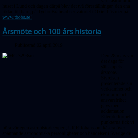
var i astronomi­
huset i Lund och dagen därpå blev det två föreställningar, den ena
riktad till barn,
på
Tycho Brahe-ob
ser
vatoriet i Oxie. Läs mer på
www.tbobs.se!
Årsmöte och 100 års historia
Publicerad 02 april 2019
Den 28 mars var
det dags för
sällskapets
årsmöte.
Styrelsen
presenterade sin
verksamhet och
ekonomi och
ansvarsfrihet
gavs med
acklamation.
Efter de formella
punkterna fick vi
höra vår egen astrohistorieexpert, Ulf R Johansson, kåsera över
spännande astronomiska personligheter och händelser i Sverige de