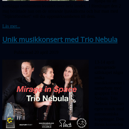
hjälpa till att
kartlägga natt­himlens kvalitet över hela landet. I föredraget den 2
maj berättade han om de störande ljuskällorna och hur man med
"Stjärnförsöket" vill dra uppmärksamheten till dem.
Läs mer...
Unik musikkonsert med Trio Nebula
Publicerad 20 april 2019
13-14 april
arrangerade
sällskapet några
unika
musikkonserter i
samarbete med
gruppen Trio
Nebula. Trio
Nebula tonsätter
egen musik med
astro­no­miska
kopplingar. Den
första konserten