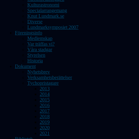
Kulturastronomi
Specialarrangemang
Knut Lundmark.se
Diverse
Lundmarksymposiet 2007
Föreningsinfo
Medlemskap
Var träffas vi?
Våra stadgar
Styrelsen
Historia
Dokument
Nyhetsbrev
Verksamhetsberättelser
Tychopristagare
2013
2014
2015
2016
2017
2018
2019
2020
2021
Bibliotek