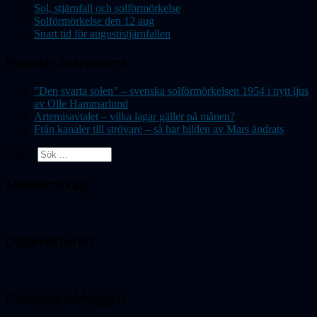
Sol, stjärnfall och solförmörkelse
Solförmörkelse den 12 aug
Snart tid för augustistjärnfallen
Populär Astronomi
”Den svarta solen” – svenska solförmörkelsen 1954 i nytt ljus
av Olle Hammarlund
Artemisavtalet – vilka lagar gäller på månen?
Från kanaler till strövare – så har bilden av Mars ändrats
Sök ...
Medlemskap
Observatoriet
Cassiopeiabloggen