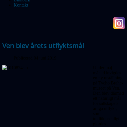
Kontakt
Ven blev årets utflyktsmål
Publicerad 04 juni 2019
Under maj
månad invigdes
en ny utställning
på Tycho Brahe-
museet på Ven.
Den blev därmed
ett naturligt mål
för sällskapets
årliga utflykt,
som
traditionsenligt
gjordes