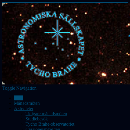
Toggle Navigation
Hem
Månadsmöten
Aktiviteter
Tidigare månadsmöten
Studiebesök
Tycho Brahe-observatoriet
Cassiopeiabloggen