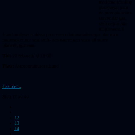
moderna teleskop
observerar man
de protoplanetära
skivor där gas,
stoft och is blir
till planeter. I
Lund analyseras dessa processer i datorsimuleringar, där man
undersöker hur små stoft- och iskorn kan växa till större
planetbyggstenar.
Tid:
28 februari, kl 19.00
Plats:
Astronomihuset i Lund
Läs mer...
Sida 17 av 46
12
13
14
...