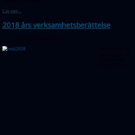
senaste hundra åren.
Läs mer...
2018 års verksamhetsberättelse
Publicerad 31 mars 2019
2018 var åter ett
mycket aktivt år
för sällskapet.
Klicka
för
ver