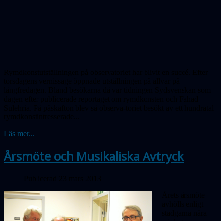
Rymdkonstutställningen på observatoriet har blivit en succé. Efter
torsdagens vernissage öppnade utställningen på allvar på
långfredagen. Bland besökarna då var tidningen Sydsvenskan som
dagen efter publicerade reportaget om rymdkonsten och Fahad
Sulehria. På påskafton blev så observa-toriet besökt av ett hundratal
rymdkonstintresserade...
Läs mer...
Årsmöte och Musikaliska Avtryck
Publicerad 23 mars 2013
Årets årsmöte
avhölls enligt
stadgarna nära