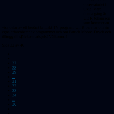
observatoriet i
Oxie. Värd
denna gång är
Ulf R Johansson
som kommer att
visa delar av ett berömt brittiskt TV-program. Ulf R berättar om sin
egna erfarenheter av programmet och om Patrick Moore. Dryck och
tilltugg till självkostnadspris! Välkomna!
Sida 32 av 46
27
28
29
...
31
32
33
34
...
36