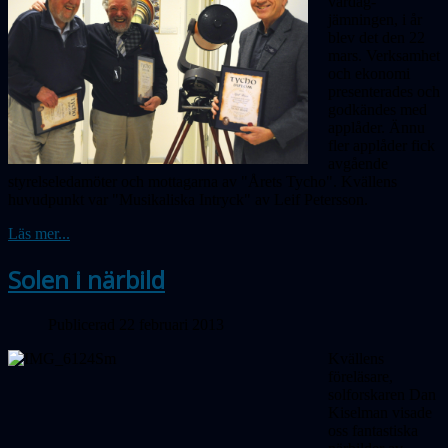
vårdag-
jämningen, i år
blev det den 22
mars. Verksamhet
och ekonomi
presenterades och
godkändes med
applåder. Ännu
fler applåder fick
avgående
styrelseledamöter och mottagarna av "Årets Tycho". Kvällens
huvudpunkt var "Musikaliska Intryck" av Leif Petersson.
Läs mer...
Solen i närbild
Publicerad 22 februari 2013
Kvällens
föreläsare,
solforskaren Dan
Kiselman visade
oss fantastiska