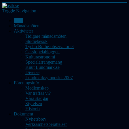
Toggle Navigation
Hem
Månadsmöten
Aktiviteter
Tidigare månadsmöten
Studiebesök
Tycho Brahe-observatoriet
Cassiopeiabloggen
Kulturastronomi
Specialarrangemang
Knut Lundmark.se
Diverse
Lundmarksymposiet 2007
Föreningsinfo
Medlemskap
Var träffas vi?
Våra stadgar
Styrelsen
Historia
Dokument
Nyhetsbrev
Verksamhetsberättelser