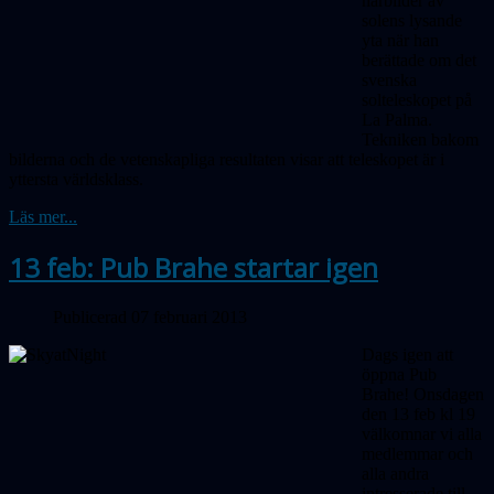
närbilder av
solens lysande
yta när han
berättade om det
svenska
solteleskopet på
La Palma.
Tekniken bakom
bilderna och de vetenskapliga resultaten visar att teleskopet är i
yttersta världsklass.
Läs mer...
13 feb: Pub Brahe startar igen
Publicerad 07 februari 2013
Dags igen att
öppna Pub
Brahe! Onsdagen
den 13 feb kl 19
välkomnar vi alla
medlemmar och
alla andra
intresserade till