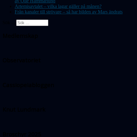
av Olle Hammarlund
Artemisavtalet – vilka lagar gäller på månen?
Från kanaler till strövare – så har bilden av Mars ändrats
Sök ...
Medlemskap
Observatoriet
Cassiopeiabloggen
Knut Lundmark
Broschyr 2025