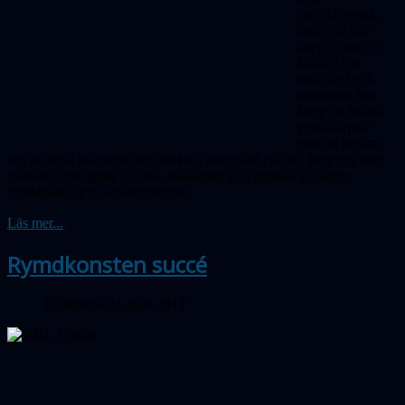
mysbelysning,
konst, öl och
korv. Temat för
kvällen var
teknologi och
astronomi och
Jorge de Sousa
Pires började
med att berätta
om de olika krafterna som verkar i samhället just nu. Begrepp som
förstärkt verklighet, digitala assistenter och digitala klassrum
förklarades och demonstrerades.
Läs mer...
Rymdkonsten succé
Publicerad 31 mars 2013