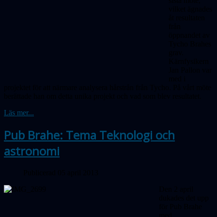
sista möte,
vilket ägnades
åt resultaten
från
öppnandet av
Tycho Brahes
grav.
Kärnfysikern
Jan Pallon var
med i
projektet för att närmare analysera hårstrån från Tycho. På vårt möte
berättade han om detta unika projekt och vad som blev resultatet.
Läs mer...
Pub Brahe: Tema Teknologi och
astronomi
Publicerad 05 april 2013
Den 2 april
dukades det upp
för Pub Brahe
med