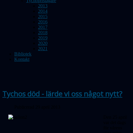
Tychopristagare
2013
2014
2015
2016
2017
2018
2019
2020
2021
Bibliotek
Kontakt
Tychos död - lärde vi oss något nytt?
Publicerad 29 april 2013
Den 25 april
var det dags
för vårens