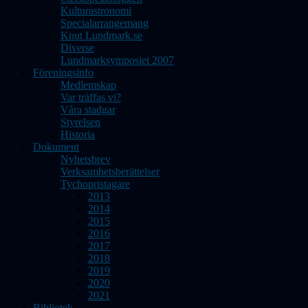
Kulturastronomi
Specialarrangemang
Knut Lundmark.se
Diverse
Lundmarksymposiet 2007
Föreningsinfo
Medlemskap
Var träffas vi?
Våra stadgar
Styrelsen
Historia
Dokument
Nyhetsbrev
Verksamhetsberättelser
Tychopristagare
2013
2014
2015
2016
2017
2018
2019
2020
2021
Bibliotek