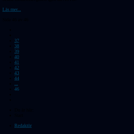
Läs mer...
Sida 46 av 46
37
38
39
40
41
42
43
44
...
46
Du är här:
Start
Redaktör