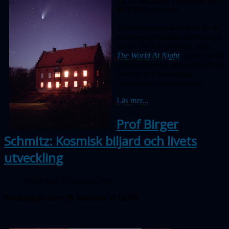
har nu skickat in vidstående bild
till
TWAN-
projektet.
Under astronomiåret är en av de
världsomspännande aktiviteterna
det sk TWAN projektet, uttytt
The World At Night
. Syftet är att
genom estetiska astrobilder fånga
jordiska och himmelska
sevärdheter på samma bild.
Läs mer...
Prof Birger
Schmitz: Kosmisk biljard och livets
utveckling
Publicerad 19 januari 2009
Torsdagen den 26 februari kl 19.00