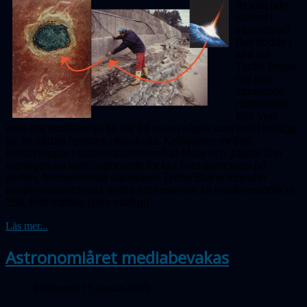
Är vårt öde
skrivet i
stjärnorna?
Det trodde i
alla fall
Tycho Brahe
när han
studerade
natthimlen
från Ven,
men det skulle dröja till vår tid innan några som helst belägg
för en sådan hypotes utvecklats. Kollisioner mellan
himlakroppar i asteroidbältet mellan Mars och Jupiter kan
nämligen ha varit avgörande för hur livet utvecklats på
jorden. Astronomiska sällskapet Tycho Brahe inbjuder
medlemmar och alla andra intresserade till medlemsmöte nr
358.
Fritt inträde (som vanligt).
Läs mer...
Astronomiåret mediabevakas
Publicerad 15 januari 2009