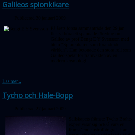
Galileos spionkikare
Publicerad 30 januari 2009
På årets första sammanträde den 29 jan
fick vi höra ett spännade föredrag om
Galileo av prof Bengt E Y Svensson med
titeln "Spionkikaren som förändrade
världen". Han betonade den stora roll som
Galileo spelat för framväxten av en
modern kosmologi.
Läs mer...
Tycho och Hale-Bopp
Publicerad 27 januari 2009
Sällskapets främste Tycho Brahe-
expert visar sig också vara en
framstående astrofotograf. Han