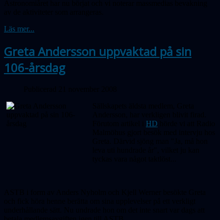
Astronomiåret har nu börjat och vi noterar massmedias bevakning
av de aktiviteter som arrangeras.
Läs mer...
Greta Andersson uppvaktad på sin
106-årsdag
Publicerad 21 november 2008
Sällskapets äldsta medlem, Greta
Andersson, har verkligen blivit firad.
Förutom artikel i
HD
hörde vi att Radio
Malmöhus gjort besök med intervju hos
Greta. Därvid sjöng man "Ja, må hon
leva uti hundrade år", vilket ju kan
tyckas vara något taktlöst...
ASTB i form av Anders Nyholm och Kjell Werner besökte Greta
och fick höra henne berätta om sina upplevelser på ett verkligt
underhållande sätt. Nu undrade hon om det inte snart var dags att
betala medlemsavgiften igen till ASTB.