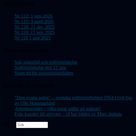
Nyhetsbrev
Nr 122: 1 juni 2026
Nr 121: 3 april 2026
Nr 120: 21 dec 2025
Nr 119: 15 nov 2025
Nr 118 1 aug 2025
Observatorienytt
Sol, stjärnfall och solförmörkelse
Solförmörkelse den 12 aug
Snart tid för augustistjärnfallen
Populär Astronomi
”Den svarta solen” – svenska solförmörkelsen 1954 i nytt ljus
av Olle Hammarlund
Artemisavtalet – vilka lagar gäller på månen?
Från kanaler till strövare – så har bilden av Mars ändrats
Sök ...