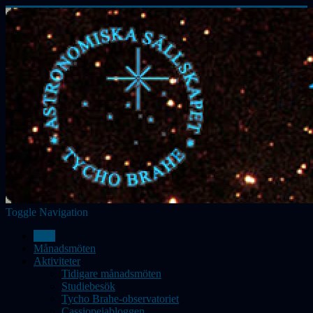
Toggle Navigation
Hem
Månadsmöten
Aktiviteter
Tidigare månadsmöten
Studiebesök
Tycho Brahe-observatoriet
Cassiopeiabloggen