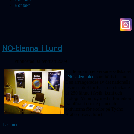
Kontakt
NO-biennal i Lund
Publicerad 03 februari 2009
2-3 februari medverkade sällskapet
i
NO-biennalen
som hölls i Lund.
Den arrangerades av det nationella
resurscentret för fysik och lockade
ca 250 lärare i fysik, kemi och
biologi. Vi bidrog med information
framförallt om de planerade
aktiviterna för skolor på Tycho
Brahe-observatoriet.
Läs mer...