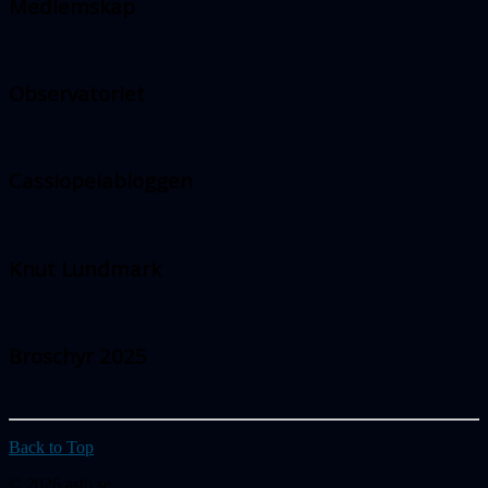
Medlemskap
Observatoriet
Cassiopeiabloggen
Knut Lundmark
Broschyr 2025
Back to Top
© 2026 astb.se