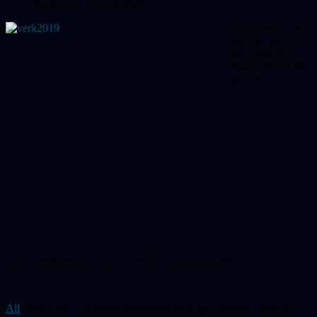
Publicerad 15 april 2020
2019 var åter ett
mycket aktivt år
för sällskapet.
Klicka för att titta
på
ver
ksamhetsberättelsen och läs om alla våra
aktiviteter
!
All
t ifrån barn- och gymnasistprojekt till högkvalitativa föredrag –