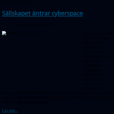
och allt där emellan!
Sällskapet äntrar cyberspace
Publicerad 26 mars 2020
Den 25 mars blev
en historisk dag i
vårt 83-åriga
sällskap. För
första gången
genomförde vi ett
möte helt i
cyberrymden.
Onsdagens
klubbmöte på
observatoriet
ersattes av ett
virtuellt möte
med ca 20 deltagare. Detta är faktiskt betydligt fler än de som brukar
synas på sådana klubbkvällar i vanliga fall. Mötet blev väldigt lyckat
och med god teknisk kvalitet.
Läs mer...