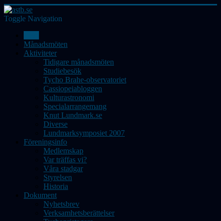
Toggle Navigation
Hem
Månadsmöten
Aktiviteter
Tidigare månadsmöten
Studiebesök
Tycho Brahe-observatoriet
Cassiopeiabloggen
Kulturastronomi
Specialarrangemang
Knut Lundmark.se
Diverse
Lundmarksymposiet 2007
Föreningsinfo
Medlemskap
Var träffas vi?
Våra stadgar
Styrelsen
Historia
Dokument
Nyhetsbrev
Verksamhetsberättelser