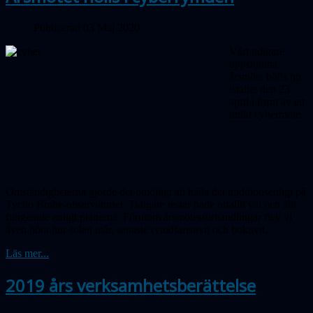
Publicerad 03 Maj 2020
Vårt tidigare
uppskjutna
årsmöte hölls nu
istället den 23
april i form av ett
unikt cybermöte.
Omständigheterna gjorde det omöjligt att hålla det traditionsenligt på
Tycho Brahe-observatoriet. Tidigare tester hade utfallit väl och allt
fungerade enligt planerna. Förutom årsmötes­förhandlingar fick vi
även höra hur solen mår, senaste rymdfartsnytt och boknytt.
Läs mer...
2019 års verksamhetsberättelse