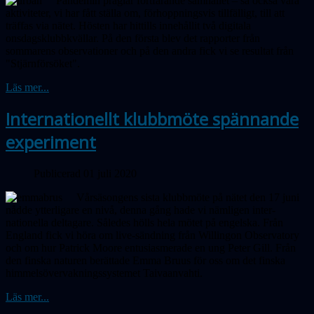
Pandemin präglar fortfarande samhället – så också våra
aktiviteter, vi har fått ställa om, förhoppningsvis tillfälligt, till att
träffas via nätet. Hösten har hittills innehållit två digitala
onsdagsklubbkvällar. På den första blev det
rapporter
från
sommarens observationer och på den andra fick vi se resultat från
"Stjärnförsöket".
Läs mer...
Internationellt klubbmöte spännande
experiment
Publicerad 01 juli 2020
Vårsäsongens sista klubbmöte på nätet den 17 juni
nådde ytterligare en nivå, denna gång hade vi nämligen inter­
nationella deltagare. Således hölls hela mötet på engelska. Från
England fick vi höra om live-sändning från Willingon Observatory
och om hur Patrick Moore entusiasmerade en ung Peter Gill. Från
den finska naturen berättade Emma Bruus för oss om det finska
himmelsövervaknings­systemet Taivaanvahti.
Läs mer...