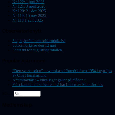
Nr 122: 1 juni 2026
Nr 121: 3 april 2026
Nr 120: 21 dec 2025
Nr 119: 15 nov 2025
Nr 118 1 aug 2025
Observatorienytt
Sol, stjärnfall och solförmörkelse
Solförmörkelse den 12 aug
Snart tid för augustistjärnfallen
Populär Astronomi
”Den svarta solen” – svenska solförmörkelsen 1954 i nytt ljus
av Olle Hammarlund
Artemisavtalet – vilka lagar gäller på månen?
Från kanaler till strövare – så har bilden av Mars ändrats
Sök ...
Medlemskap