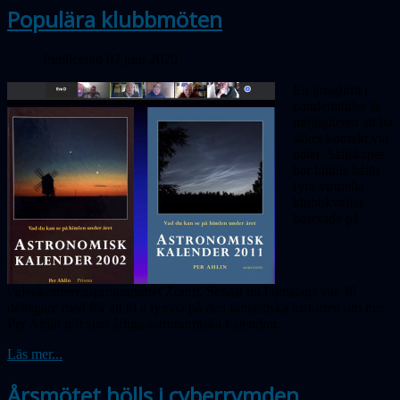
Populära klubbmöten
Publicerad 07 juni 2020
En ljusglimt i
pandemitider är
möjligheten att ha
säker kontakt via
nätet. Sällskapet
har hittills hållit
fyra virtuella
klubbkvällar
baserade på
videokonferensprogrammet Zoom. Senast nu i onsdags var 36
deltagare med för att bl a lyssna på den fantastiska historien om hur
Per Ahlin gör sina årliga astronomiska kalendrar.
Läs mer...
Årsmötet hölls i cyberrymden