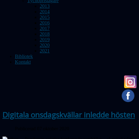
Tychopristagare
2013
2014
2015
2016
2017
2018
2019
2020
2021
Bibliotek
Kontakt
Digitala onsdagskvällar inledde hösten
Publicerad 07 oktober 2020