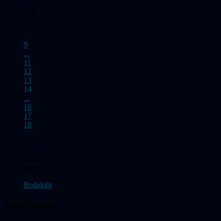
Sida 14 av 46
9
...
11
12
13
14
...
16
17
18
Du är här:
Start
Redaktör
Nyhetsbrev