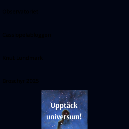
Observatoriet
Cassiopeiabloggen
Knut Lundmark
Broschyr 2025