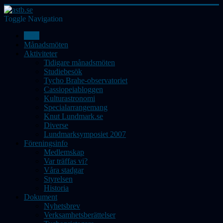
Toggle Navigation
Hem
Månadsmöten
Aktiviteter
Tidigare månadsmöten
Studiebesök
Tycho Brahe-observatoriet
Cassiopeiabloggen
Kulturastronomi
Specialarrangemang
Knut Lundmark.se
Diverse
Lundmarksymposiet 2007
Föreningsinfo
Medlemskap
Var träffas vi?
Våra stadgar
Styrelsen
Historia
Dokument
Nyhetsbrev
Verksamhetsberättelser