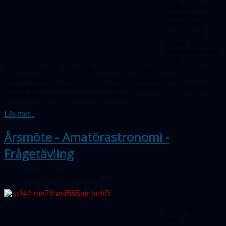
mellan solens
magnetism och
rymdvädrets
påverkan på
jorden. Det
studerar han med
hjälp av
observationer från en satellit som kontinuerligt genererar bilder av
solens magnetfält. Med hjälp av matematiska modeller av
solmagnetfältet försöker han identifiera parametrar som påverkar
rymdvädret samt hur det ändras över tid.
Läs mer...
Årsmöte - Amatörastronomi -
Frågetävling
Publicerad 02 april 2026
Mötet den 26
mars