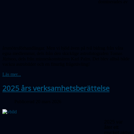
dominerades av
årsmötesförhandlingar. Men vi bjöd även på två bidrag från våra
egna medlemmar, dels från den skicklige astrofotografen Tomas
Jürisoo, dels från minneskonstnären Karl Palm. Det blev alltså både
vackra astrobilder och en finurlig frågetävling!
Läs mer...
2025 års verksamhetsberättelse
Publicerad 20 mars 2026
2025 var
åter ett
mycket aktivt