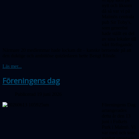
nytt och liksom
då så var vi på
Malmös centrala
pub Sir Toby's,
som generöst
hade ställt en del
av sina lokaler till
vårt förfogande.
Närmare 20 medlemmar hade lockats dit – kanske beroende på att
den duktige och ambitiöse quizledaren hette Bengt Rönde.
Läs mer...
Föreningens dag
Publicerad 19 juni 2026
Föreningens Dag
arrangerades
detta år den 13
juni i Folkets
Park i Malmö. Vi
var med och som
vanligt utrustade