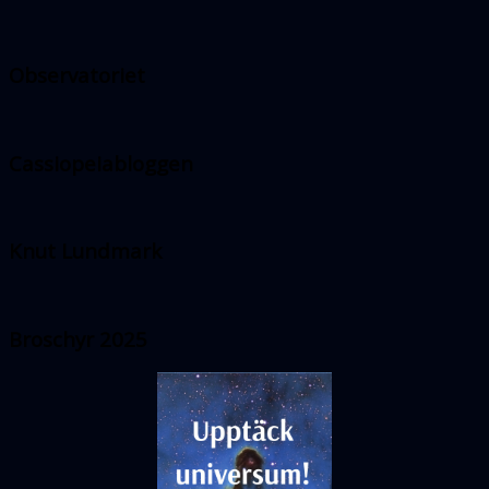
Observatoriet
Cassiopeiabloggen
Knut Lundmark
Broschyr 2025