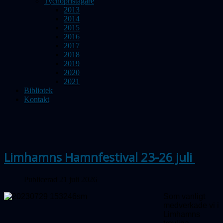
Tychopristagare
2013
2014
2015
2016
2017
2018
2019
2020
2021
Bibliotek
Kontakt
Limhamns Hamnfestival 23-26 juli
Publicerad 21 juli 2026
Som vanligt
medverkade vi i
Limhamns