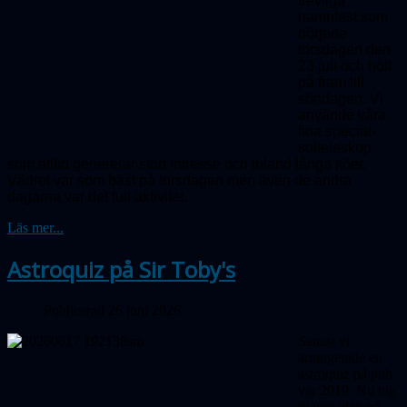
trevliga
hamnfest som
började
torsdagen den
23 juli och höll
på fram till
söndagen. Vi
använde våra
fina special­
solteleskop
som alltid genererar stort intresse och ibland långa köer.
Vädret var som bäst på torsdagen men även de andra
dagarna var det full aktivitet.
Läs mer...
Astroquiz på Sir Toby's
Publicerad 26 juni 2026
Senast vi
arrangerade en
astroquiz på pub
var 2019. Nu tog
vi upp idén på