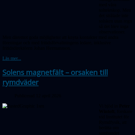
med våra
solteleskop. Men
det strålade inte
solsken utan regn
så det blev inga
obser­vationer.
Men däremot goda möjligheter att knyta kontakter med andra
föreningar och med fritidsförvaltningens ledare, inklusive
fritidsdirektören Johan Hermansson.
Läs mer...
Solens magnetfält – orsaken till
rymdväder
Publicerad 12 april 2026
Vi bjöd in
Peter
Wintoft
, forskare
vid Institutet för
Rymdfysik, att
berätta om
sambandet