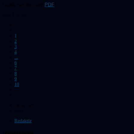
Ladda ner den som
PDF
!
Sida 1 av 46
1
2
3
4
...
6
7
8
9
10
Du är här:
Start
Redaktör
Nyhetsbrev