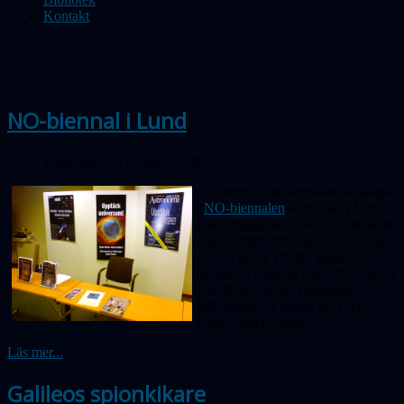
Kontakt
NO-biennal i Lund
Publicerad 03 februari 2009
2-3 februari medverkade sällskapet
i
NO-biennalen
som hölls i Lund.
Den arrangerades av det nationella
resurscentret för fysik och lockade
ca 250 lärare i fysik, kemi och
biologi. Vi bidrog med information
framförallt om de planerade
aktiviterna för skolor på Tycho
Brahe-observatoriet.
Läs mer...
Galileos spionkikare