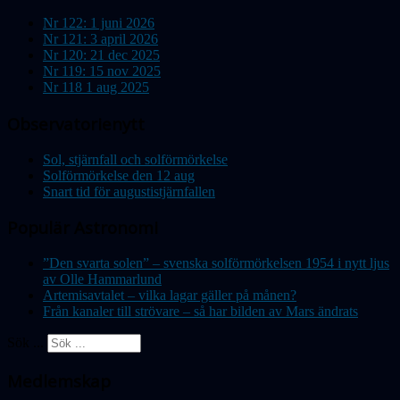
Nr 122: 1 juni 2026
Nr 121: 3 april 2026
Nr 120: 21 dec 2025
Nr 119: 15 nov 2025
Nr 118 1 aug 2025
Observatorienytt
Sol, stjärnfall och solförmörkelse
Solförmörkelse den 12 aug
Snart tid för augustistjärnfallen
Populär Astronomi
”Den svarta solen” – svenska solförmörkelsen 1954 i nytt ljus
av Olle Hammarlund
Artemisavtalet – vilka lagar gäller på månen?
Från kanaler till strövare – så har bilden av Mars ändrats
Sök ...
Medlemskap