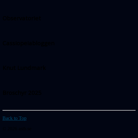
Observatoriet
Cassiopeiabloggen
Knut Lundmark
Broschyr 2025
Back to Top
© 2026 astb.se