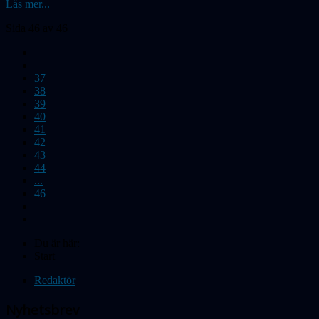
Läs mer...
Sida 46 av 46
37
38
39
40
41
42
43
44
...
46
Du är här:
Start
Redaktör
Nyhetsbrev