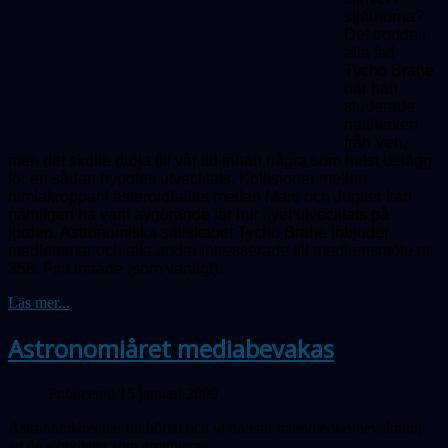
stjärnorna?
Det trodde i
alla fall
Tycho Brahe
när han
studerade
natthimlen
från Ven,
men det skulle dröja till vår tid innan några som helst belägg
för en sådan hypotes utvecklats. Kollisioner mellan
himlakroppar i asteroidbältet mellan Mars och Jupiter kan
nämligen ha varit avgörande för hur livet utvecklats på
jorden. Astronomiska sällskapet Tycho Brahe inbjuder
medlemmar och alla andra intresserade till medlemsmöte nr
358.
Fritt inträde (som vanligt).
Läs mer...
Astronomiåret mediabevakas
Publicerad 15 januari 2009
Astronomiåret har nu börjat och vi noterar massmedias bevakning
av de aktiviteter som arrangeras.