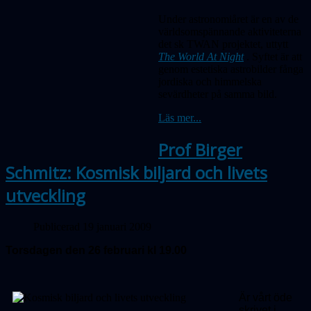
Under astronomiåret är en av de
världsomspännande aktiviteterna
det sk TWAN projektet, uttytt
The World At Night
. Syftet är att
genom estetiska astrobilder fånga
jordiska och himmelska
sevärdheter på samma bild.
Läs mer...
Prof Birger
Schmitz: Kosmisk biljard och livets
utveckling
Publicerad 19 januari 2009
Torsdagen den 26 februari kl 19.00
Är vårt öde
skrivet i