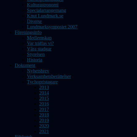
Kulturastronomi
Specialarrangemang
Knut Lundmark.se
Diverse
Lundmarksymposiet 2007
Föreningsinfo
Medlemskap
Var träffas vi?
Våra stadgar
Styrelsen
Historia
Dokument
Nyhetsbrev
Verksamhetsberättelser
Tychopristagare
2013
2014
2015
2016
2017
2018
2019
2020
2021
Bibliotek