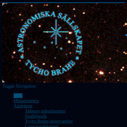
Toggle Navigation
Hem
Månadsmöten
Aktiviteter
Tidigare månadsmöten
Studiebesök
Tycho Brahe-observatoriet
Cassiopeiabloggen