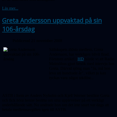
Läs mer...
Greta Andersson uppvaktad på sin
106-årsdag
Publicerad 21 november 2008
Sällskapets äldsta medlem, Greta
Andersson, har verkligen blivit firad.
Förutom artikel i
HD
hörde vi att Radio
Malmöhus gjort besök med intervju hos
Greta. Därvid sjöng man "Ja, må hon
leva uti hundrade år", vilket ju kan
tyckas vara något taktlöst...
ASTB i form av Anders Nyholm och Kjell Werner besökte Greta
och fick höra henne berätta om sina upplevelser på ett verkligt
underhållande sätt. Nu undrade hon om det inte snart var dags att
betala medlemsavgiften igen till ASTB.