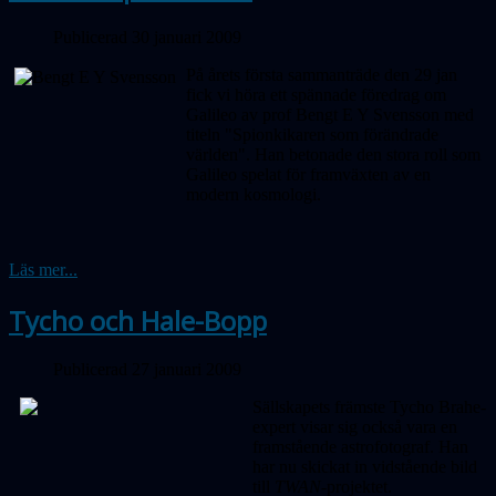
Publicerad 30 januari 2009
På årets första sammanträde den 29 jan
fick vi höra ett spännade föredrag om
Galileo av prof Bengt E Y Svensson med
titeln "Spionkikaren som förändrade
världen". Han betonade den stora roll som
Galileo spelat för framväxten av en
modern kosmologi.
Läs mer...
Tycho och Hale-Bopp
Publicerad 27 januari 2009
Sällskapets främste Tycho Brahe-
expert visar sig också vara en
framstående astrofotograf. Han
har nu skickat in vidstående bild
till
TWAN-
projektet.