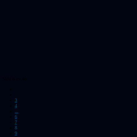
Sida 8 av 46
3
4
...
6
7
8
9