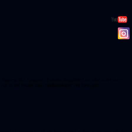
 dagarna 11-12 augusti. Främsta dragplåstret var våra solteleskop,
ch en del testade sina rymdkunskaper i en liten quiz.
stival i Limhamn 27-30 juli. Som vanligt ställde vi upp med våra två