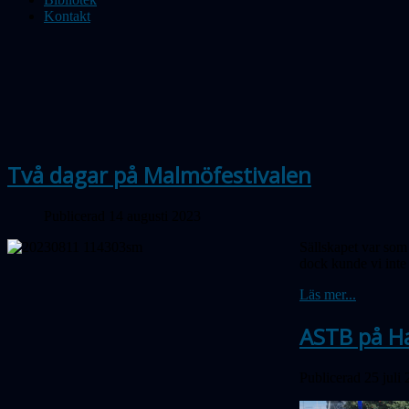
Kontakt
Två dagar på Malmöfestivalen
Publicerad 14 augusti 2023
Sällskapet var som
dock kunde vi inte
Läs mer...
ASTB på H
Publicerad 25 juli