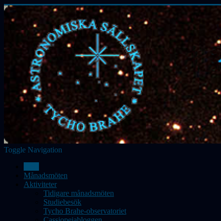
Toggle Navigation
Hem
Månadsmöten
Aktiviteter
Tidigare månadsmöten
Studiebesök
Tycho Brahe-observatoriet
Cassiopeiabloggen