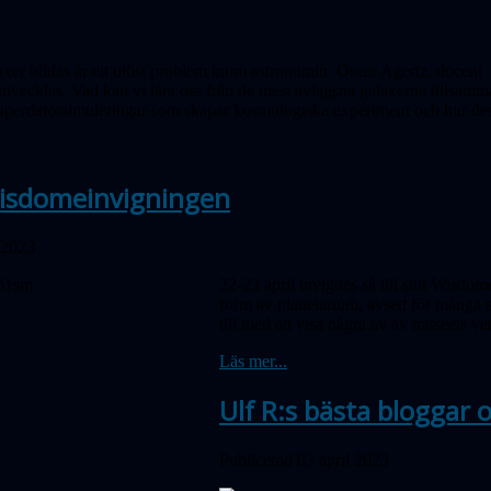
xer bildas är ett olöst problem inom astronomin. Oscar Agertz, docent 
utvecklas. Vad kan vi lära oss från de mest avlägsna galaxerna tillsamm
uper­dator­simuleringar som skapar kosmologiska experiment och hur dess
isdomeinvigningen
 2023
22-23 april invigdes så till slut Wisd
form av planetarium, avsett för många so
till med att visa några av av museets ve
Läs mer...
Ulf R:s bästa bloggar
Publicerad 03 april 2023