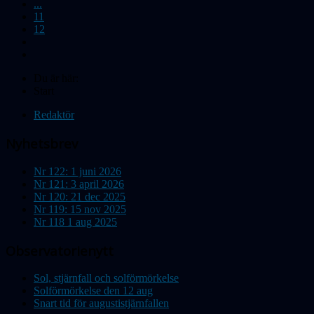
...
11
12
Du är här:
Start
Redaktör
Nyhetsbrev
Nr 122: 1 juni 2026
Nr 121: 3 april 2026
Nr 120: 21 dec 2025
Nr 119: 15 nov 2025
Nr 118 1 aug 2025
Observatorienytt
Sol, stjärnfall och solförmörkelse
Solförmörkelse den 12 aug
Snart tid för augustistjärnfallen