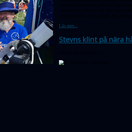
speciella solteleskop som ger oss möjli
varierade en del men det blev rikliga ti
solen på detta sätt. Se bilder från arra
Läs mer...
Stevns klint på nära hå
Publicerad 07 juli 2023