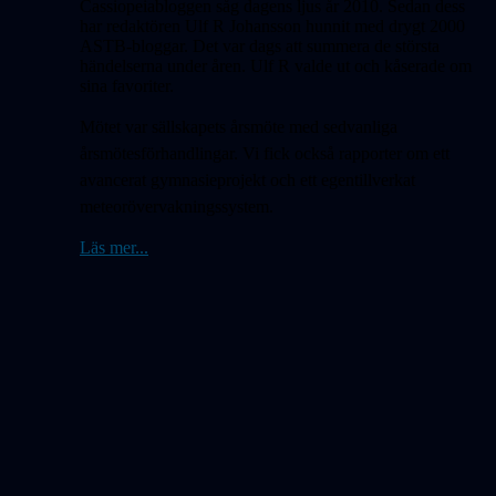
Cassiopeiabloggen såg dagens ljus år 2010. Sedan dess
har redaktören Ulf R Johansson hunnit med drygt 2000
ASTB-bloggar. Det var dags att summera de största
händelserna under åren. Ulf R valde ut och kåserade om
sina favoriter.
Mötet var sällskapets årsmöte med sedvanliga
årsmötesförhandlingar. Vi fick också rapporter om ett
avancerat gymnasieprojekt och ett egentillverkat
meteorövervakningssystem.
Läs mer...