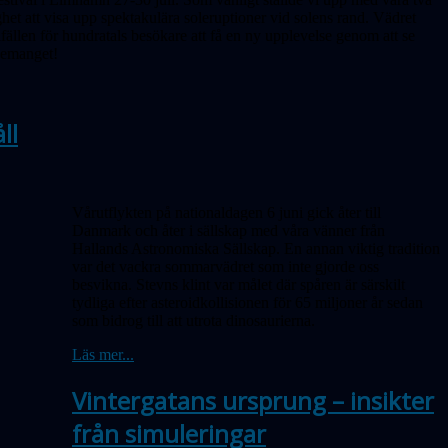
ghet att visa upp spektakulära soleruptioner vid solens rand. Vädret
llfällen för hundratals besökare att få en ny upplevelse genom att se
ngemanget!
ll
Vårutflykten på nationaldagen 6 juni gick åter till
Danmark och åter i sällskap med våra vänner från
Hallands Astronomiska Sällskap. En annan viktig tradition
var det vackra sommarvädret som inte gjorde oss
besvikna. Stevns klint var målet där spåren är särskilt
tydliga efter asteroidkollisionen för 65 miljoner år sedan
som bidrog till att utrota dinosaurierna.
Läs mer...
Vintergatans ursprung – insikter
från simuleringar