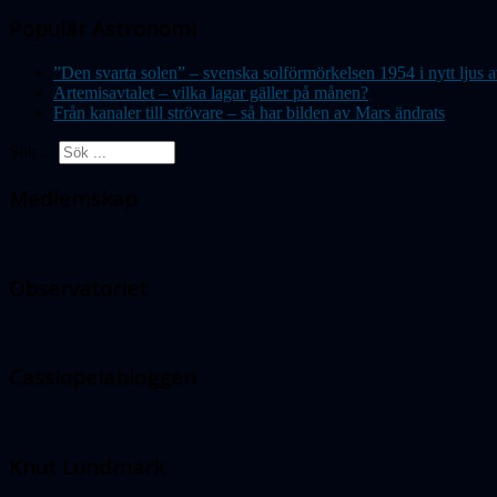
Populär Astronomi
”Den svarta solen” – svenska solförmörkelsen 1954 i nytt lju
Artemisavtalet – vilka lagar gäller på månen?
Från kanaler till strövare – så har bilden av Mars ändrats
Sök ...
Medlemskap
Observatoriet
Cassiopeiabloggen
Knut Lundmark