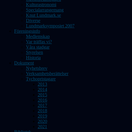
Kulturastronomi
Specialarrangemang
Knut Lundmark.se
Diverse
Lundmarksymposiet 2007
Föreningsinfo
Medlemskap
Var träffas vi?
Våra stadgar
Styrelsen
Historia
Dokument
Nyhetsbrev
Verksamhetsberättelser
Tychopristagare
2013
2014
2015
2016
2017
2018
2019
2020
2021
Bibliotek