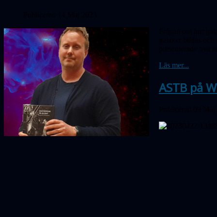
Publicerad 14 Maj 2023
Frågan om hur gala
galaxer bildas och 
presenterade nya s
Läs mer...
ASTB på W
Publicerad 09 Maj