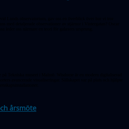
vid Lunds observatorium, gav oss en överblick över hur vi tror
ans med detaljerade observationer av stjärnor i Vinter­gatan? Oscar
a leder oss närmare en teori för galaxers ursprung.
ome på Tekniska museet i Malmö. Wisdome är en modern digitaliserad
rters avancerade visualiseringar. Sällskapet var på plats och hjälpte
tenskapsinstallationer.
 och årsmöte