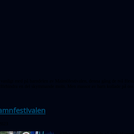
 vanligt med på barndelen av Malmöfestivalen, denna gång de två första
 förhindra en del skymmande moln. Men massor av barn kollade på oss o
amnfestivalen
 2023
Sällskapet medverkade på årets Hamn­fe