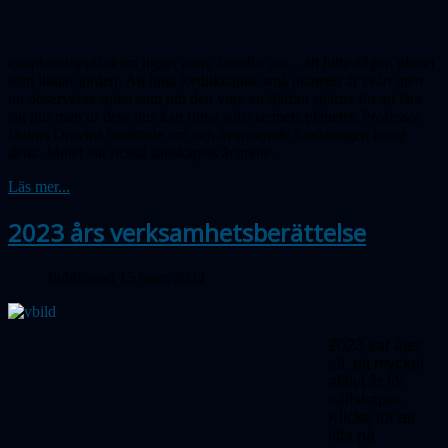
exoplanetupptäckten ligger ännu framför oss – att hitta någon planet
som liknar jorden. Att hitta jord­lik­nande små planeter är svårt men
nu obser­veras solen som om den vore en fjärran stjärna för att lära
sig hur man ur dess ljus kan finna solsystemets planeter. Professor
Dainis Dravins berättade om den avancerade forskningen kring
detta. Mötet var också sällskapets årsmöte.
Läs mer...
2023 års verksamhetsberättelse
Publicerad 15 mars 2024
2023 var åter
ett ett mycket
aktivt år för
sällskapet.
Klicka för att
titta på