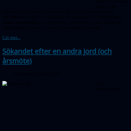
band försvinner i
skenet från
gatulampor och annan ljusförorening. Men i Planetariet finns
stjärnhimlen kvar och vi kan sätta oss bekvämt och beundra den.
Anna Arnadottir,
föreståndare för planetariet i Lund, tog oss till
Vattenhallen Science Center och berättade och visade.
Läs mer...
Sökandet efter en andra jord (och
årsmöte)
Publicerad 25 mars 2024
Den
intressantaste