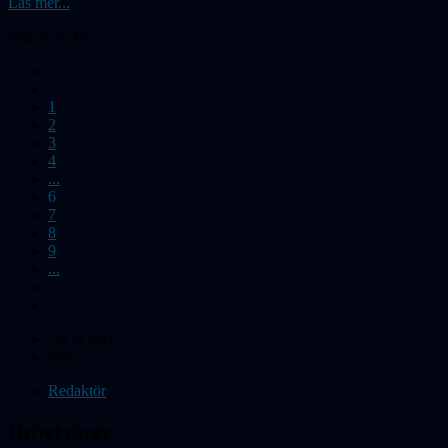
Läs mer...
Sida 6 av 46
1
2
3
4
...
6
7
8
9
...
Du är här:
Start
Redaktör
Nyhetsbrev