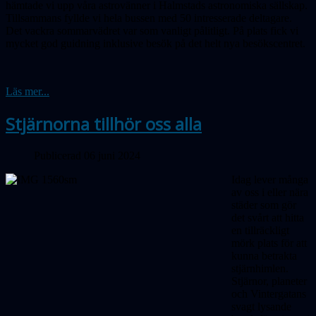
hämtade vi upp våra astrovänner i Halmstads astronomiska sällskap.
Tillsammans fyllde vi hela bussen med 50 intresserade deltagare.
Det vackra sommarvädret var som vanligt pålitligt. På plats fick vi
mycket god guidning inklusive besök på det helt nya besökscentret.
Läs mer...
Stjärnorna tillhör oss alla
Publicerad 06 juni 2024
Idag lever många
av oss i eller nära
städer som gör
det svårt att hitta
en tillräckligt
mörk plats för att
kunna betrakta
stjärnhimlen.
Stjärnor, planeter
och Vintergatans
svagt lysande