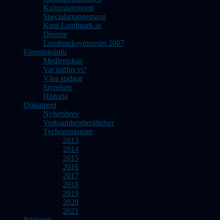
Kulturastronomi
Specialarrangemang
Knut Lundmark.se
Diverse
Lundmarksymposiet 2007
Föreningsinfo
Medlemskap
Var träffas vi?
Våra stadgar
Styrelsen
Historia
Dokument
Nyhetsbrev
Verksamhetsberättelser
Tychopristagare
2013
2014
2015
2016
2017
2018
2019
2020
2021
Bibliotek