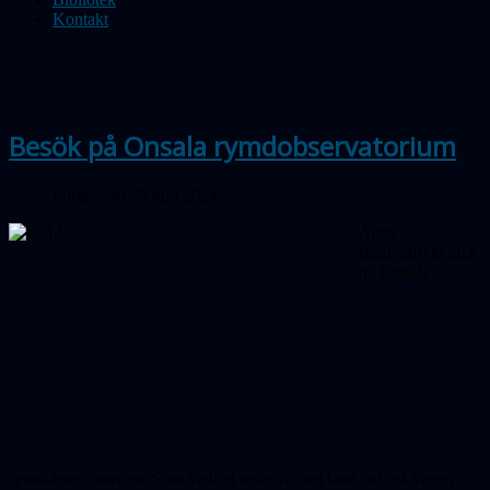
Kontakt
Besök på Onsala rymdobservatorium
Publicerad 29 juni 2024
Årets
studieutflykt gick
till Onsala
rymdobservatorium. Som vanligt reste vi med buss och på vägen