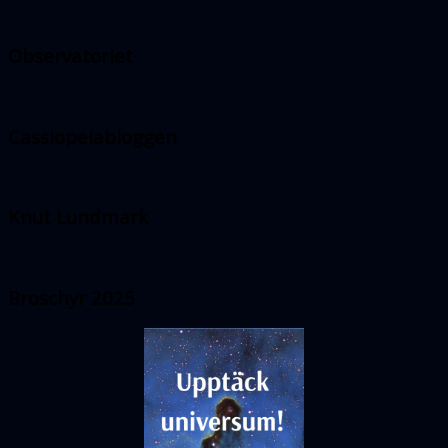
Observatoriet
Cassiopeiabloggen
Knut Lundmark
Broschyr 2025