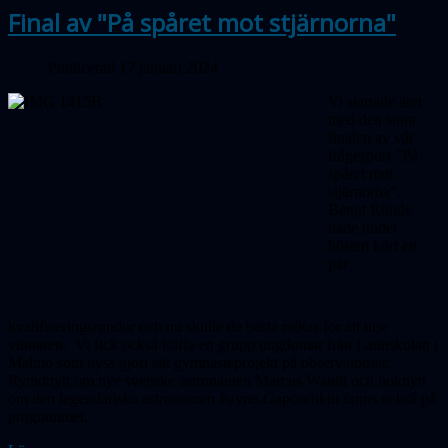
Final av "På spåret mot stjärnorna"
Publicerad 17 januari 2024
Vi startade året
med den stora
finalen av vår
frågesport "På
spåret mot
stjärnorna".
Bengt Rönde
hade under
hösten kört ett
par
kvalificeringsrundor och nu skulle de bästa mötas för att utse
vinnaren.
Vi fick också träffa en grupp ungdomar från Latinskolan i
Malmö som nyss gjort sitt gymnasieprojekt på observatoiriet.
Rymdnytt om nye svenske astronauten Marcus Wandt och boknytt
om den legendariska astronomen Payne-Gaposchkin fanns också på
programmet.