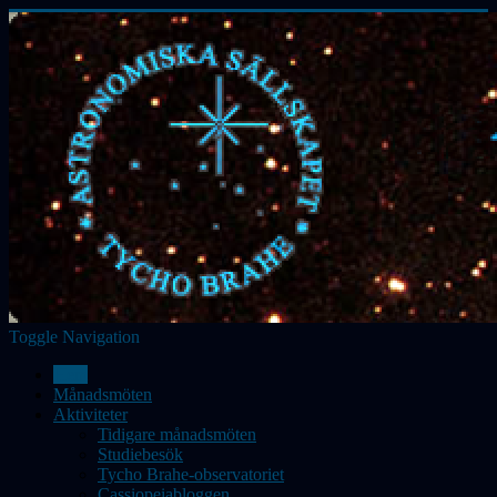
Toggle Navigation
Hem
Månadsmöten
Aktiviteter
Tidigare månadsmöten
Studiebesök
Tycho Brahe-observatoriet
Cassiopeiabloggen