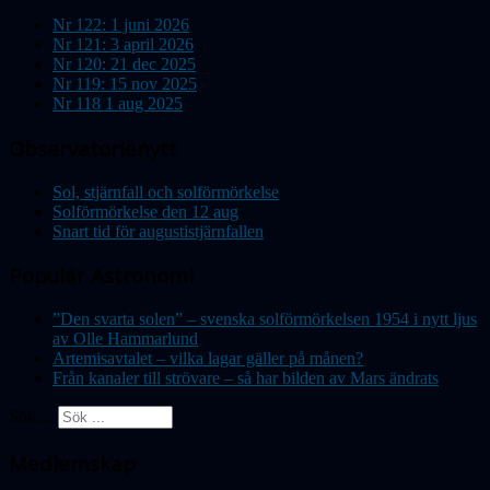
Nr 122: 1 juni 2026
Nr 121: 3 april 2026
Nr 120: 21 dec 2025
Nr 119: 15 nov 2025
Nr 118 1 aug 2025
Observatorienytt
Sol, stjärnfall och solförmörkelse
Solförmörkelse den 12 aug
Snart tid för augustistjärnfallen
Populär Astronomi
”Den svarta solen” – svenska solförmörkelsen 1954 i nytt ljus
av Olle Hammarlund
Artemisavtalet – vilka lagar gäller på månen?
Från kanaler till strövare – så har bilden av Mars ändrats
Sök ...
Medlemskap