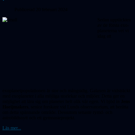
Publicerad 20 februari 2024
Sedan upptäckten
av de första exo­
pla­neterna vet vi
idag att
exoplanetpopulationen är stor och mångsidig. Galaxen är vidsträckt
med exoplaneter i alla möjliga storlekar och miljöer. Detta ger en
möjlighet att lära sig om planeter helt olik vår egen. Vi bjöd in
Jens
Hoeijmakers
, senior forskare vid Lunds observatorium, att berätta
om detta spännande område. Dessutom senaste rymd- och
astrobildsnytt och ett gymnasieprojekt.
Läs mer...