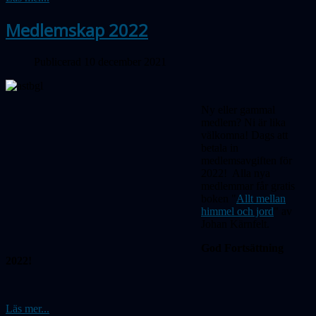
Medlemskap 2022
Publicerad 10 december 2021
Ny eller gammal
medlem? Ni är lika
välkomna! Dags att
betala in
medlemsavgiften för
2022! Alla nya
medlemmar får gratis
boken "
Allt mellan
himmel och jord
" av
Johan Kärnfelt.
God Fortsättning
2022!
Läs mer...