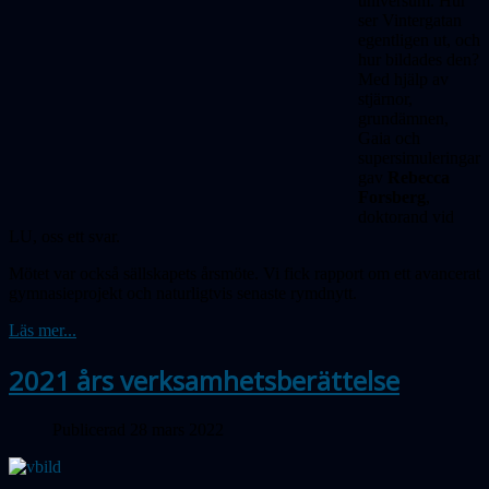
universum. Hur
ser Vintergatan
egentligen ut, och
hur bildades den?
Med hjälp av
stjärnor,
grundämnen,
Gaia och
supersimuleringar
gav
Rebecca
Forsberg
,
doktorand vid
LU, oss ett svar.
Mötet var också sällskapets årsmöte. Vi fick rapport om ett avancerat
gymnasieprojekt och naturligtvis senaste rymdnytt.
Läs mer...
2021 års verksamhetsberättelse
Publicerad 28 mars 2022