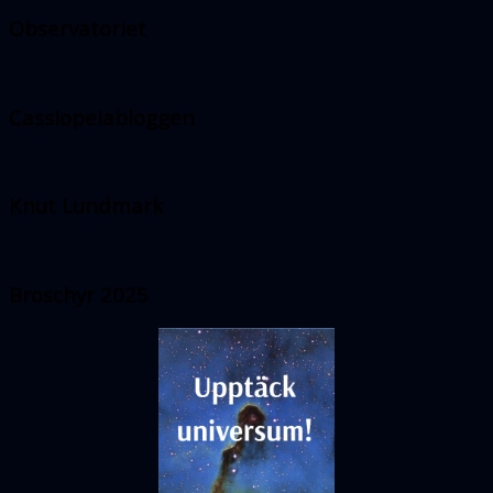
Observatoriet
Cassiopeiabloggen
Knut Lundmark
Broschyr 2025