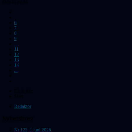
Sida 11 av 46
6
7
8
9
...
11
12
13
14
...
Du är här:
Start
Redaktör
Nyhetsbrev
Nr 122: 1 juni 2026