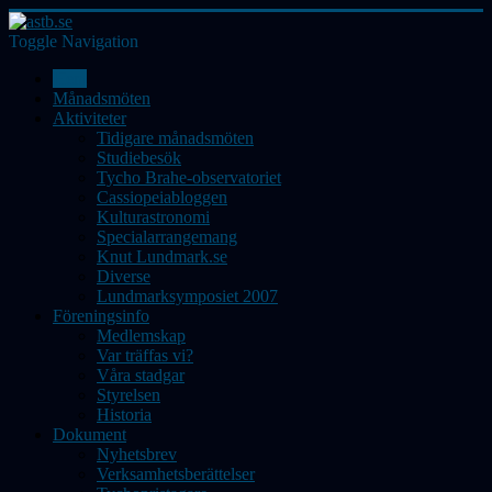
Toggle Navigation
Hem
Månadsmöten
Aktiviteter
Tidigare månadsmöten
Studiebesök
Tycho Brahe-observatoriet
Cassiopeiabloggen
Kulturastronomi
Specialarrangemang
Knut Lundmark.se
Diverse
Lundmarksymposiet 2007
Föreningsinfo
Medlemskap
Var träffas vi?
Våra stadgar
Styrelsen
Historia
Dokument
Nyhetsbrev
Verksamhetsberättelser