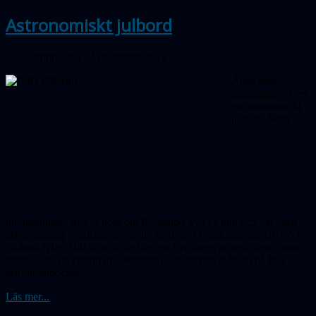
Astronomiskt julbord
Publicerad 04 december 2021
Årets sista
månadsmöte blev
ett astrono­miskt
julbord. Som
huvudpunkter fick vi höra om Rymdnod Syd i Lund och vår egen
astropedagog berättade om de tio åren med rymdungarna. URSA i
Finland fyller 100 år och det blev en live-intervju med dem. Samt
förstås senaste rymdnytt. Dessutom som förrätt: auktion på fina
astronomiböcker.
Läs mer...