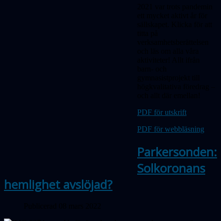
2021 var trots pandemin
ett mycket aktivt år för
sällskapet. Klicka för att
titta på
verksamhetsberättelsen
och läs om alla våra
aktiviteter! Allt ifrån
barn- och
gymnasistprojekt till
högkvalitativa föredrag –
och allt där emellan!
PDF för utskrift
PDF för webbläsning
Parkersonden:
Solkoronans
hemlighet avslöjad?
Publicerad 08 mars 2022