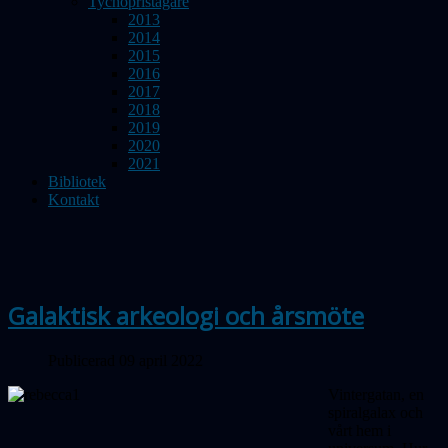
Tychopristagare
2013
2014
2015
2016
2017
2018
2019
2020
2021
Bibliotek
Kontakt
Galaktisk arkeologi och årsmöte
Publicerad 09 april 2022
Vintergatan, en
spiralgalax och
vårt hem i