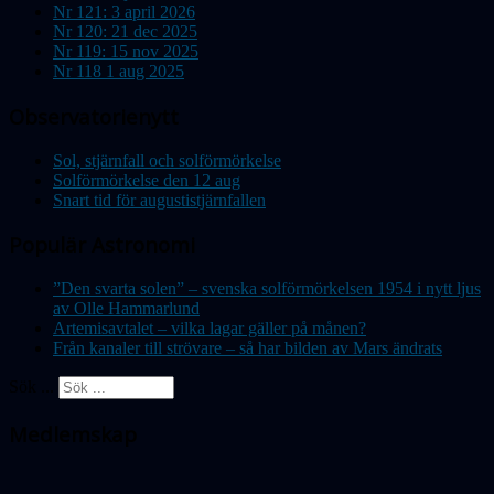
Nr 121: 3 april 2026
Nr 120: 21 dec 2025
Nr 119: 15 nov 2025
Nr 118 1 aug 2025
Observatorienytt
Sol, stjärnfall och solförmörkelse
Solförmörkelse den 12 aug
Snart tid för augustistjärnfallen
Populär Astronomi
”Den svarta solen” – svenska solförmörkelsen 1954 i nytt ljus
av Olle Hammarlund
Artemisavtalet – vilka lagar gäller på månen?
Från kanaler till strövare – så har bilden av Mars ändrats
Sök ...
Medlemskap