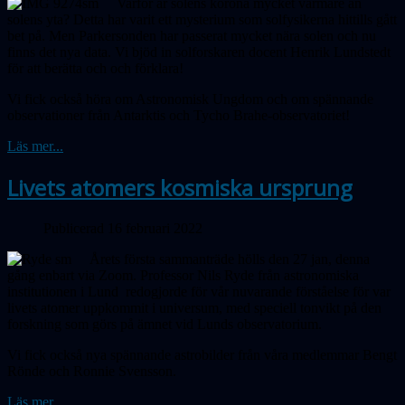
Varför är solens korona mycket varmare än
solens yta? Detta har varit ett mysterium som solfysikerna hittills gått
bet på. Men Parker­sonden har passerat mycket nära solen och nu
finns det nya data. Vi bjöd in sol­forskaren docent Henrik Lundstedt
för att berätta och och förklara!
Vi fick också höra om Astronomisk Ungdom och om spännande
observationer från Antarktis och Tycho Brahe-observatoriet!
Läs mer...
Livets atomers kosmiska ursprung
Publicerad 16 februari 2022
Årets första sammanträde hölls den 27 jan, denna
gång enbart via Zoom. Professor Nils Ryde från astronomiska
institutionen i Lund redogjorde för vår nuvarande förståelse för var
livets atomer uppkommit i universum, med speciell tonvikt på den
forskning som görs på ämnet vid Lunds observatorium.
Vi fick också nya spännande astrobilder från våra medlemmar Bengt
Rönde och Ronnie Svensson.
Läs mer...