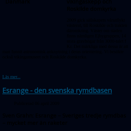
vikingaskepp och
Roskilde domkyrka
2009 gick sällskapets vårutflykt
västerut, till Roskilde och trakten
däromkring. Väster om staden
finns nämligen Ejbygruppen, 14
stora gravhögar från 3000-talet f
Kr. Det märkliga med dessa är att
man funnit astronomisk anknytning i deras orientering. Vi besökte
också vikingamuseet och Roskilde domkyrka.
Läs mer...
Esrange - den svenska rymdbasen
Publicerad 06 april 2009
Sven Grahn: Esrange – Sveriges tredje rymdbas
– mycket mer än raketer