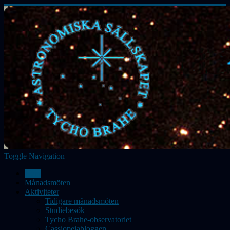
Toggle Navigation
Hem
Månadsmöten
Aktiviteter
Tidigare månadsmöten
Studiebesök
Tycho Brahe-observatoriet
Cassiopeiabloggen