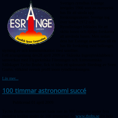
Sveriges rymdbas Esrange
invigdes 1966 som en europeisk
bas för att sända upp
forskningsraketer. Sverige tog
över basen 1972 och
Rymdbolaget bildades för att
sköta basen och hjälpa forskarna
att använda basen. Men sedan
dess har Esrange utvecklats till en
bas för forskning med ballonger,
styrning av och kommunikation med satelliter.
I ett arrangemang den28 april 2009 av Skånska Ingenjörsklubben i
samverkan med Flygtekniska Föreningen och Astronomiska
Sällskapet Tycho Brahe, fick vi höra ett spännande föredrag av Sven
Grahn, välkänd svensk profil inom rymdforskningen.
Läs mer...
100 timmar astronomi succé
Publicerad 01 april 2009
Tycho Brahe-observatoriet hade mer än 900 besökare under fyra
molnfria kvällar under de 100 timmarna! Se
www.tbobs.se
för hela