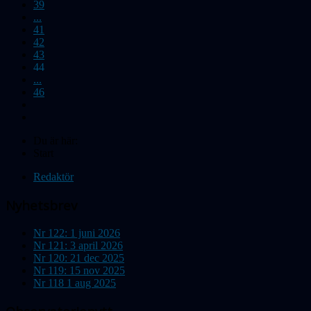
39
...
41
42
43
44
...
46
Du är här:
Start
Redaktör
Nyhetsbrev
Nr 122: 1 juni 2026
Nr 121: 3 april 2026
Nr 120: 21 dec 2025
Nr 119: 15 nov 2025
Nr 118 1 aug 2025