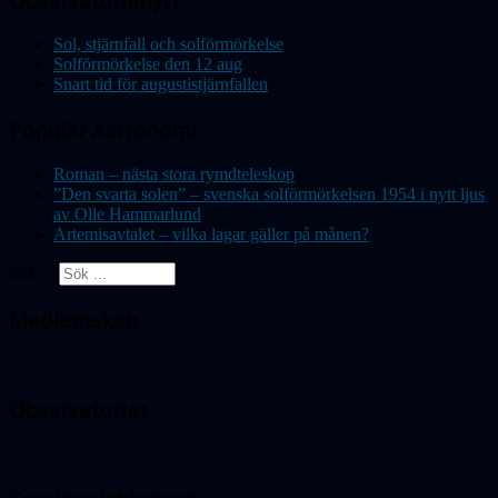
Observatorienytt
Sol, stjärnfall och solförmörkelse
Solförmörkelse den 12 aug
Snart tid för augustistjärnfallen
Populär Astronomi
Roman – nästa stora rymdteleskop
”Den svarta solen” – svenska solförmörkelsen 1954 i nytt ljus
av Olle Hammarlund
Artemisavtalet – vilka lagar gäller på månen?
Sök ...
Medlemskap
Observatoriet