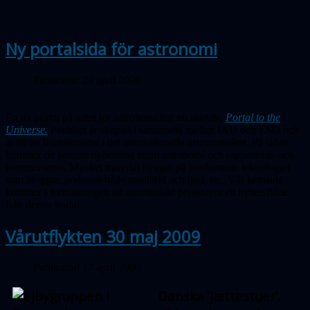
Ny portalsida för astronomi
Publicerad 24 april 2009
En ny portal på nätet för astronomi har nu startats,
Portal to the
Universe.
Portalen är skapad i samarbete mellan IAU och ESO och
är en av hörnstenarna i det internationella astronomiåret. På sidan
kommer de senaste nyheterna inom astronomi och rapporteras och
kommenteras. Mycket material bygger på modernaste teknologier
som bloggar, podcasts både med bild och ljud, etc. Vår hemsida
kommer i fortsättningen att automatiskt presentera ett nyhetsflöde
från denna portal.
Vårutflykten 30 maj 2009
Publicerad 17 april 2009
Danska ’jættestuer’,