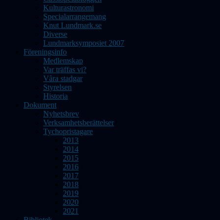
Kulturastronomi
Specialarrangemang
Knut Lundmark.se
Diverse
Lundmarksymposiet 2007
Föreningsinfo
Medlemskap
Var träffas vi?
Våra stadgar
Styrelsen
Historia
Dokument
Nyhetsbrev
Verksamhetsberättelser
Tychopristagare
2013
2014
2015
2016
2017
2018
2019
2020
2021
Bibliotek