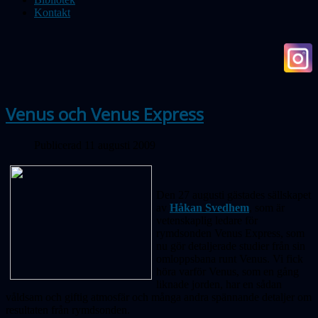
Kontakt
Venus och Venus Express
Publicerad 11 augusti 2009
Den 27 augusti gästades sällskapet
av
Håkan Svedhem
, som är
vetenskaplig ledare för
rymdsonden Venus Express, som
nu gör detaljerade studier från sin
omloppsbana runt Venus. Vi fick
höra varför Venus, som en gång
liknade jorden, har en sådan
våldsam och giftig atmosfär och många andra spännande detaljer om
resultaten från rymdsonden.