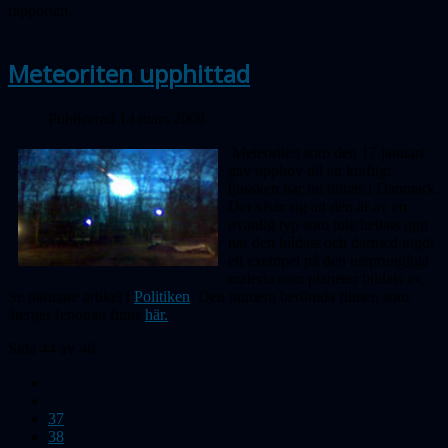
rapporten.
Meteoriten upphittad
Publicerad 14 mars 2009
Meteoriten som den 17 januari
gav upphov till ett kraftigt
ljussken har nu hittats i Danmark.
Det visar sig att den är av en
ovanlig typ som inte hettats upp
när den bildats och därmed utgör
ett exempel på den ursprungliga
materia som planeter bildats av.
Se närmare artikel i
Politiken
. Den numera berömda filmen som
återger fenomet finns
här.
Sida 44 av 46
37
38