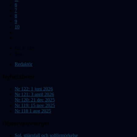
6
7
8
9
10
Du är här:
Start
Redaktör
Nyhetsbrev
Nr 122: 1 juni 2026
Nr 121: 3 april 2026
Nr 120: 21 dec 2025
Nr 119: 15 nov 2025
Nr 118 1 aug 2025
Observatorienytt
Sol, stjärnfall och solförmörkelse