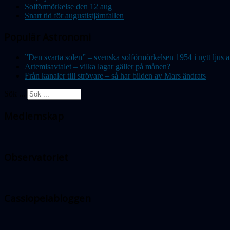
Solförmörkelse den 12 aug
Snart tid för augustistjärnfallen
Populär Astronomi
”Den svarta solen” – svenska solförmörkelsen 1954 i nytt lju
Artemisavtalet – vilka lagar gäller på månen?
Från kanaler till strövare – så har bilden av Mars ändrats
Sök ...
Medlemskap
Observatoriet
Cassiopeiabloggen