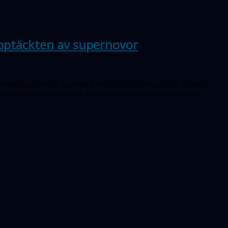
ptäckten av supernovor
vhandling föreslog Lundmark att novor kan ordnas i två klasser.
h lär­doms­historia, är en av landets ledande forskare i astrono­mi­