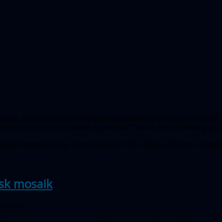
gertz,
astrofysiker med världs­ledande simuleringar som sin speci­alitet
nterade han en helt ny studie, publicerad i Nature, med en lösning på g
kså se ett nytt teleskop, beundra bästa(?) M31-bilden, höra om Coper­ni
sk mosaik
ari 2026