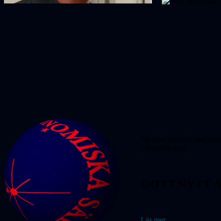
Ny eller gammal medlem? 
Johan Kärnfelt.
GOTT NYTT Å
Läs mer...