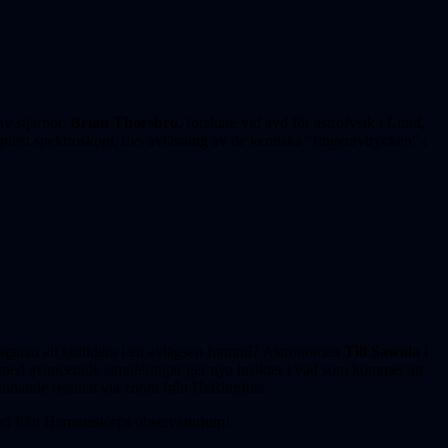
av stjärnor.
Brian Thorsbro
, forskare vid avd för astrofysik i Lund,
pplöst spektroskopi, dvs avläsning av de kemiska "fingeravtrycken" i
tan att kollidera i en avlägsen framtid? Astro­nomen
Till Sawala
i
med avancerade simule­ringar ger nya insikter i vad som kommer att
n­nande resultat via zoom från Helsingfors.
port från Hemmestorps observatorium!