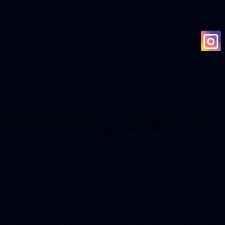
. Han presenterade nya resultat som visar hur skivgalaxer växer fram
åtan om hur de uråldriga klotformiga stjärnhoparna bildats!
cusfynd och få senaste rymdnytt!.