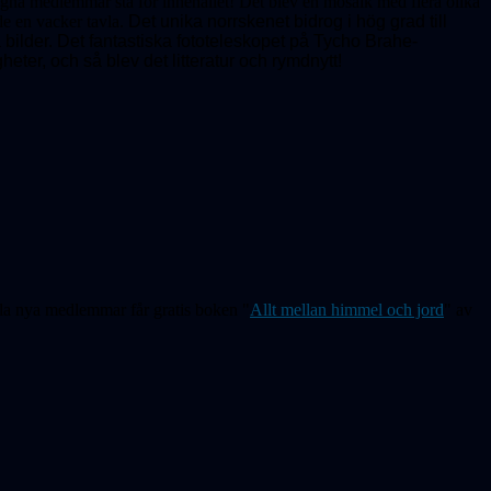
egna medlemmar stå för innehållet! Det blev en mosaik med flera olika
e en vacker tavla.
Det unika norrskenet bidrog i hög grad till
bilder. Det fantastiska fototeleskopet på Tycho Brahe-
eter, och så blev det litteratur och rymdnytt!
la nya medlemmar får gratis boken "
Allt mellan himmel och jord
" av