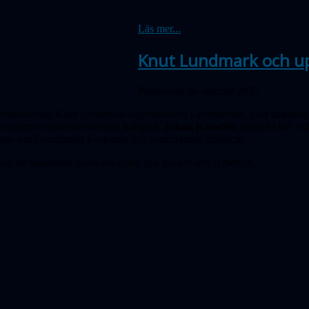
Läs mer...
Knut Lundmark och up
Publicerad 06 oktober 2025
ntroducerade Knut Lund­mark supernovorna i astronomin. I sin dok­tors­a
an supernovorna som en egen kate­gori.
Johan Kärnfelt
, docent i idé- oc
ättade om Lundmarks forskning och banbrytande upptäckt.
 om ett samarbete inom astrofoto, nya böcker och rymdnytt.