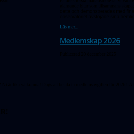
På årets första månadsmöte lät vi våra 
glänsande bitar som tillsammans skapad
detta och demonstrerades med fina 
observatoriet avslöjade sina hemligh
Läs mer...
Medlemskap 2026
Publicerad 20 december 2025
Ni är lika välkomna! Dags att betala in medlemsavgiften för 2026! Al
R!