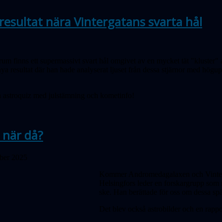
esultat nära Vintergatans svarta hål
rum finns ett supermassivt svart hål omgivet av en mycket tät "kluster" 
ya resultat där han hade analyserat ljuset från dessa stjärnor med högu
 astroquiz med julstämning och kometinfo!
 när då?
ober 2025
Kommer Andromedagalaxen och Vinterga
Helsingfors leder en forskargrupp som 
ske. Han berättade för oss om dessa spä
Det blev också astrobilder och en rap