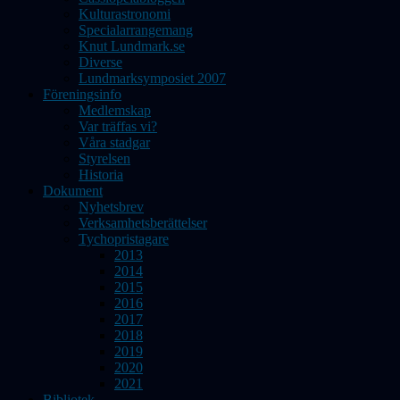
Kulturastronomi
Specialarrangemang
Knut Lundmark.se
Diverse
Lundmarksymposiet 2007
Föreningsinfo
Medlemskap
Var träffas vi?
Våra stadgar
Styrelsen
Historia
Dokument
Nyhetsbrev
Verksamhetsberättelser
Tychopristagare
2013
2014
2015
2016
2017
2018
2019
2020
2021
Bibliotek