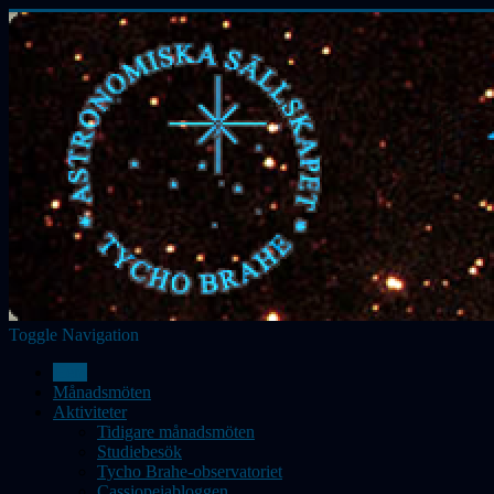
Toggle Navigation
Hem
Månadsmöten
Aktiviteter
Tidigare månadsmöten
Studiebesök
Tycho Brahe-observatoriet
Cassiopeiabloggen