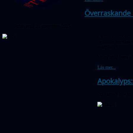
Överraskande r
Publicerad 26 november 2025
I Vintergatans cent
berättade om sina n
stjärnljuset.
Mötet bjöd även på
Läs mer...
Apokalyps:
Publicerad 28 okt