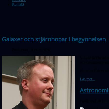
Kontakt
Galaxer och stjärnhopar i begynnelsen
Publicerad 10 mars 2026
Vi bjöd in
Oscar A
och dessutom prese
På mötet fick vi oc
Läs mer...
Astronomi
Publicerad 30 janu