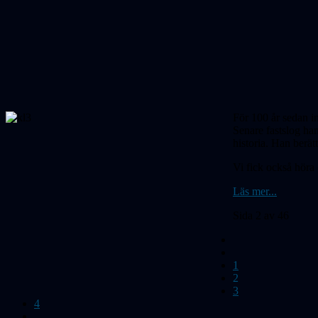
För 100 år sedan i
Senare fast­slog h
historia. Han ber
Vi fick också höra
Läs mer...
Sida 2 av 46
1
2
3
4
...