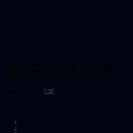
verksamhetsberättelsen och läs om alla våra aktiviteter
–
från
visningar till högkvalitativa föredrag – och allt där emellan!
Notera att många länkar i berättelsen leder till ytterligare
information!
Ladda ner den som
PDF
!
Sida 1 av 46
1
2
3