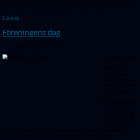
Närmare 20 medlemmar hade lockats dit – kanske beroende på att
den duktige och ambitiöse quizledaren hette Bengt Rönde.
Läs mer...
Föreningens dag
Publicerad 19 juni 2026
Föreningens Dag
arrangerades
detta år den 13
juni i Folkets
Park i Malmö. Vi
var med och som
vanligt utrustade
med våra
solteleskop. Men
det strålade inte
solsken utan regn
så det blev inga
obser­vationer.
Men däremot goda möjligheter att knyta kontakter med andra
föreningar och med fritidsförvaltningens ledare, inklusive