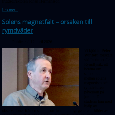
fritidsdirektören Johan Hermansson.
Läs mer...
Solens magnetfält – orsaken till
rymdväder
Publicerad 12 april 2026
Vi bjöd in
Peter
Wintoft
, forskare
vid Institutet för
Rymdfysik, att
berätta om
sambandet
mellan solens
magnetism och
rymdvädrets
påverkan på
jorden. Det
studerar han med
hjälp av
observationer från en satellit som kontinuerligt genererar bilder av