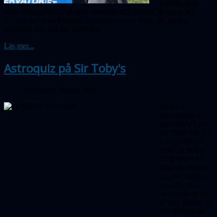
solteleskop
som alltid genererar stort intresse och ibland långa köer.
Vädret var som bäst på torsdagen men även de andra
dagarna var det full aktivitet.
Läs mer...
Astroquiz på Sir Toby's
Publicerad 26 juni 2026
Senast vi
arrangerade en
astroquiz på pub
var 2019. Nu tog
vi upp idén på
nytt och liksom
då så var vi på
Malmös centrala
pub Sir Toby's,
som generöst
hade ställt en del
av sina lokaler till
vårt förfogande.