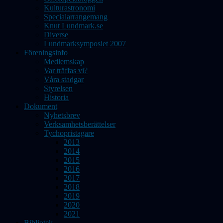
Kulturastronomi
Specialarrangemang
Knut Lundmark.se
Diverse
Lundmarksymposiet 2007
Föreningsinfo
Medlemskap
Var träffas vi?
Våra stadgar
Styrelsen
Historia
Dokument
Nyhetsbrev
Verksamhetsberättelser
Tychopristagare
2013
2014
2015
2016
2017
2018
2019
2020
2021
Bibliotek