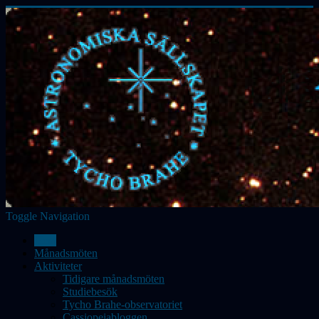
Toggle Navigation
Hem
Månadsmöten
Aktiviteter
Tidigare månadsmöten
Studiebesök
Tycho Brahe-observatoriet
Cassiopeiabloggen