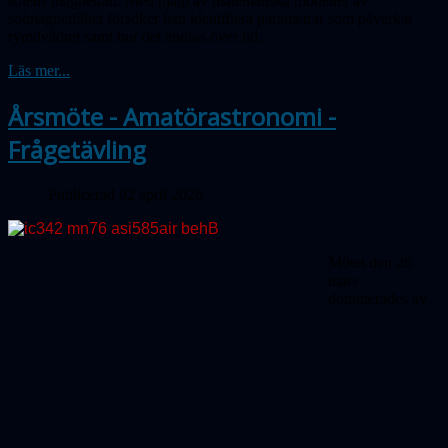
solens magnetfält. Med hjälp av matematiska modeller av
solmagnetfältet försöker han identifiera parametrar som påverkar
rymdvädret samt hur det ändras över tid.
Läs mer...
Årsmöte - Amatörastronomi -
Frågetävling
Publicerad 02 april 2026
Mötet den 26
mars
dominerades av