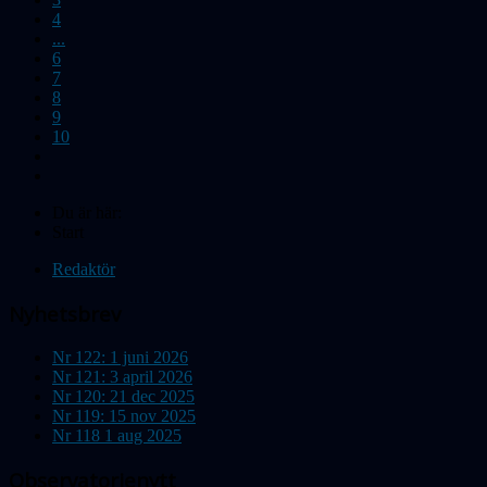
4
...
6
7
8
9
10
Du är här:
Start
Redaktör
Nyhetsbrev
Nr 122: 1 juni 2026
Nr 121: 3 april 2026
Nr 120: 21 dec 2025
Nr 119: 15 nov 2025
Nr 118 1 aug 2025
Observatorienytt