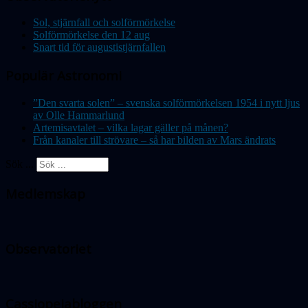
Sol, stjärnfall och solförmörkelse
Solförmörkelse den 12 aug
Snart tid för augustistjärnfallen
Populär Astronomi
”Den svarta solen” – svenska solförmörkelsen 1954 i nytt ljus
av Olle Hammarlund
Artemisavtalet – vilka lagar gäller på månen?
Från kanaler till strövare – så har bilden av Mars ändrats
Sök ...
Medlemskap
Observatoriet
Cassiopeiabloggen