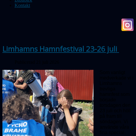
Kontakt
Limhamns Hamnfestival 23-26 juli
Publicerad 21 juli 2026
Som vanligt
medverkade vi i
Limhamns
trevliga
hamnfest som
började
torsdagen den
23 juli och höll
på fram till
söndagen. Vi
använde våra
fina special­