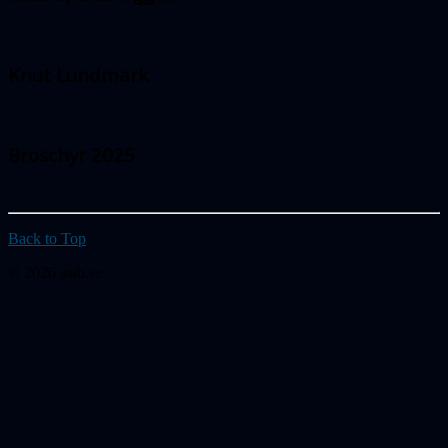
Knut Lundmark
Broschyr 2025
Back to Top
© 2026 astb.se