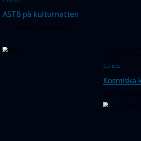
ASTB på kulturnatten
Publicerad 20 september 2011
Astronomiska Sälls
sällskapet och obs
Läs mer...
Kosmiska ko
Publicerad 08 sep