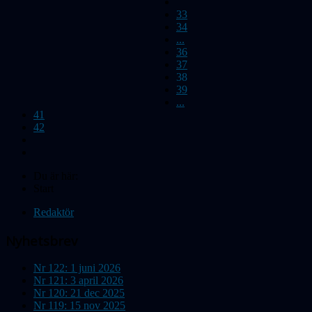
33
34
...
36
37
38
39
...
41
42
Du är här:
Start
Redaktör
Nyhetsbrev
Nr 122: 1 juni 2026
Nr 121: 3 april 2026
Nr 120: 21 dec 2025
Nr 119: 15 nov 2025