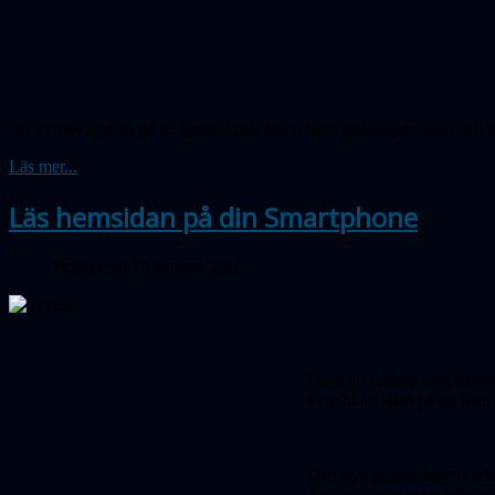
där vi blev bjudna på en spektakulär show med fysikexperiment och la
Läs mer...
Läs hemsidan på din Smartphone
Publicerad 14 augusti 2011
Dags att lansera våra hems
avsedd att läsas på en liten
Den nya generationens tel
Androidbaserade telefoner.