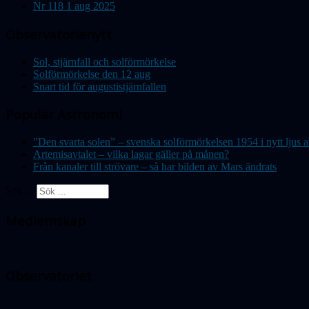
Nr 118 1 aug 2025
Observatorienytt
Sol, stjärnfall och solförmörkelse
Solförmörkelse den 12 aug
Snart tid för augustistjärnfallen
Populär Astronomi
”Den svarta solen” – svenska solförmörkelsen 1954 i nytt lju
Artemisavtalet – vilka lagar gäller på månen?
Från kanaler till strövare – så har bilden av Mars ändrats
Sök ...
Medlemskap
Observatoriet