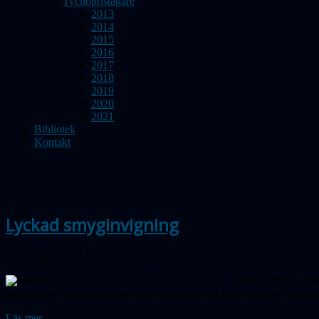
Tychopristagare
2013
2014
2015
2016
2017
2018
2019
2020
2021
Bibliotek
Kontakt
Lyckad smyginvigning
Publicerad 23 september 2011
Höstens andra möte
utmärkt, ett 50-tal deltagare hade kommit för att höra kvällens huvud
Läs mer...