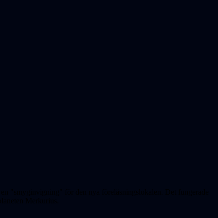
v en "smyginvigning" för den nya föreläsningslokalen. Det fungerade
 planeten Merkurius.