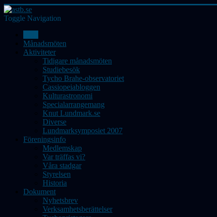
Toggle Navigation
Hem
Månadsmöten
Aktiviteter
Tidigare månadsmöten
Studiebesök
Tycho Brahe-observatoriet
Cassiopeiabloggen
Kulturastronomi
Specialarrangemang
Knut Lundmark.se
Diverse
Lundmarksymposiet 2007
Föreningsinfo
Medlemskap
Var träffas vi?
Våra stadgar
Styrelsen
Historia
Dokument
Nyhetsbrev
Verksamhetsberättelser