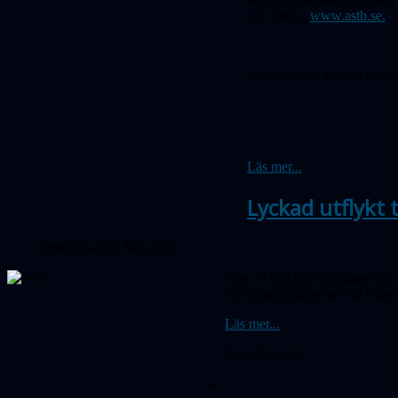
vår adress,
www.astb.se.
Webbservern känner automati
Läs mer...
Lyckad utflykt
Publicerad 31 Maj 2011
Den 28 maj åkte sällskapet på 
Huvudattraktionerna var Runde
Läs mer...
Sida 38 av 46