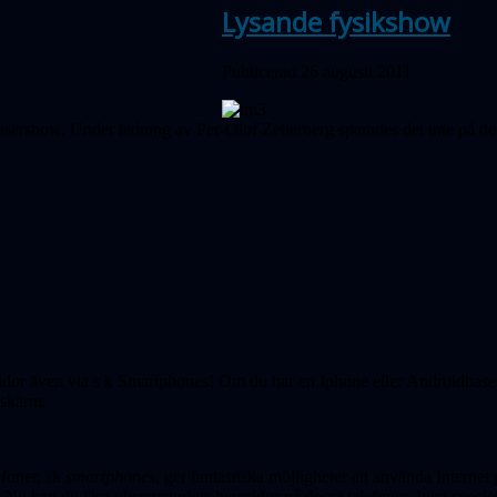
Lysande fysikshow
Publicerad 26 augusti 2011
sershow. Under ledning av Per-Olof Zetterberg sparades det inte på de 
idor även via s k Smartphones! Om du har en Iphone eller Androidbase
 skärm.
efoner, sk
smartphones
, ger fantastiska möjligheter att använda Intern
 Nu kan du läsa observatoriets hemsidor på dessa telefoner. Inga specie