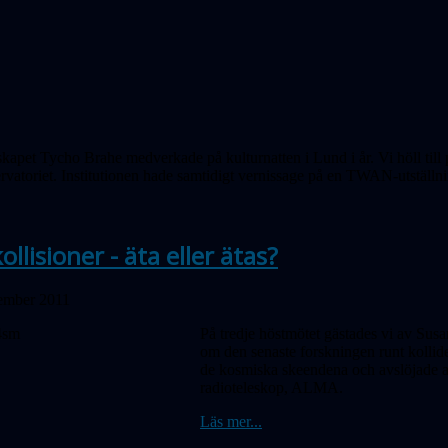
kapet Tycho Brahe medverkade på kulturnatten i Lund i år. Vi höll till 
ervatoriet. Institutionen hade samtidigt vernissage på en TWAN-utställn
llisioner - äta eller ätas?
tember 2011
På tredje höstmötet gästades vi av Sus
om den senaste forskningen runt kollide
de kosmiska skeendena och avslöjade at
radioteleskop, ALMA.
Läs mer...