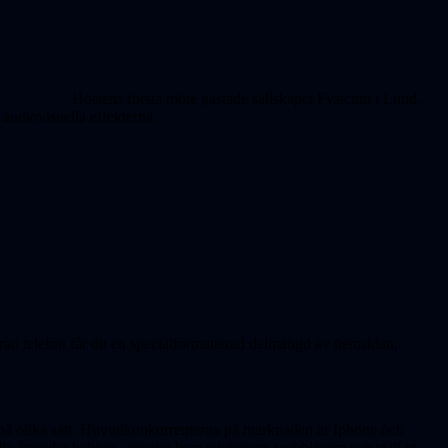
Höstens första möte gästade sällskapet Fysicum i Lund,
audiovisuella effekterna.
rad telefon får du en specialformatterad delmängd av hemsidan,
et på olika sätt. Huvudkonkurrenterna på marknaden är Iphone och
lla åtgärder behövs, använd bara telefonens webbläsare och ställ in