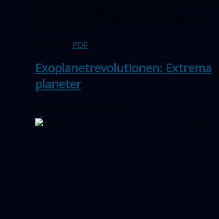
Klicka för att titta på verksamhetsberättelsen och läs
om alla våra aktiviteter! Allt ifrån barn- och
gymnasistprojekt till högkvalitativa föredrag – och
allt där emellan!
Ladda ner
PDF
!
Exoplanetrevolutionen: Extrema
planeter
Publicerad 20 februari 2024
Sedan