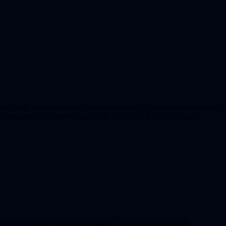
h på vägen hämtade vi upp våra astrovänner i Halmstads astronomiska
arvädret var som vanligt pålitligt. På plats fick vi mycket god
ats för att kunna betrakta stjärnhimlen. Stjärnor, planeter och