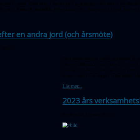
lysande band försvinner i skenet från gatulampor och annan ljusföroreni
dra den.
Anna Arnadottir,
föreståndare för planetariet i Lund, tog oss 
fter en andra jord (och årsmöte)
s 2024
Den intressantaste exoplanetupptäckten 
hitta jord­lik­nande små planeter är svår
lära sig hur man ur dess ljus kan finna
avancerade forskningen kring detta. Mö
Läs mer...
2023 års verksamhets
Publicerad 15 mars 2024