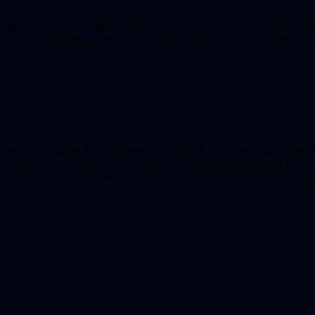
tionen är stor och mångsidig. Galaxen är vidsträckt med exoplaneter i all
skare vid Lunds observatorium, att berätta om detta spännande område. 
d den stora finalen av vår frågesport "På spåret mot stjärnorna". Bengt
as för att utse vinnaren.
Vi fick också träffa en grupp ungdomar från L
ymdnytt om nye svenske astronauten Marcus Wandt och boknytt om den