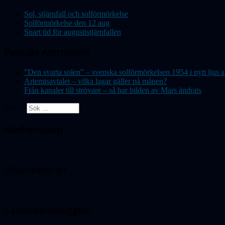
Sol, stjärnfall och solförmörkelse
Solförmörkelse den 12 aug
Snart tid för augustistjärnfallen
Populär Astronomi
”Den svarta solen” – svenska solförmörkelsen 1954 i nytt lju
Artemisavtalet – vilka lagar gäller på månen?
Från kanaler till strövare – så har bilden av Mars ändrats
Sök ...
Medlemskap
Observatoriet
Cassiopeiabloggen