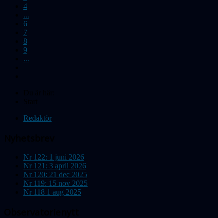
4
...
6
7
8
9
...
Du är här:
Start
Redaktör
Nyhetsbrev
Nr 122: 1 juni 2026
Nr 121: 3 april 2026
Nr 120: 21 dec 2025
Nr 119: 15 nov 2025
Nr 118 1 aug 2025
Observatorienytt