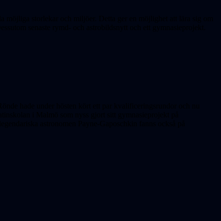
a möjliga storlekar och miljöer. Detta ger en möjlighet att lära sig om
Dessutom senaste rymd- och astrobildsnytt och ett gymnasieprojekt.
 Rönde hade under hösten kört ett par kvalificeringsrundor och nu
atinskolan i Malmö som nyss gjort sitt gymnasieprojekt på
 legendariska astronomen Payne-Gaposchkin fanns också på