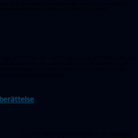
ng. Men i Planetariet finns stjärnhimlen kvar och vi kan sätta oss
till Vattenhallen Science Center och berättade och visade.
ligger ännu framför oss – att hitta någon planet som liknar jorden. Att
t men nu obser­veras solen som om den vore en fjärran stjärna för att
 solsystemets planeter. Professor Dainis Dravins berättade om den
tet var också sällskapets årsmöte.
berättelse
2023 var åter ett ett mycket aktivt år för sällskapet.