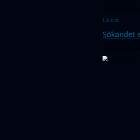
Vintergatans svagt 
bekvämt och beun
Läs mer...
Sökandet e
Publicerad 25 mar