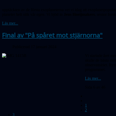
upptäckten av de första exo­pla­neterna vet vi idag att exoplanetpopula
planeter helt olik vår egen. Vi bjöd in
Jens Hoeijmakers
, senior for
Läs mer...
Final av "På spåret mot stjärnorna"
Publicerad 17 januari 2024
Vi startade året me
skulle de bästa möt
observatoiriet. R
programmet.
Läs mer...
Sida 6 av 46
1
2
3