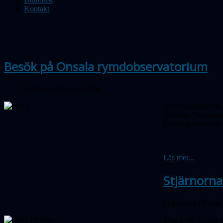
Kontakt
Besök på Onsala rymdobservatorium
Publicerad 29 juni 2024
Årets studieutflyk
sällskap. Tillsamma
guidning inklusive 
Läs mer...
Stjärnorna 
Publicerad 06 juni
Idag lever många av 