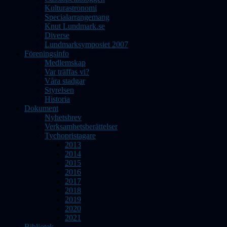
Kulturastronomi
Specialarrangemang
Knut Lundmark.se
Diverse
Lundmarksymposiet 2007
Föreningsinfo
Medlemskap
Var träffas vi?
Våra stadgar
Styrelsen
Historia
Dokument
Nyhetsbrev
Verksamhetsberättelser
Tychopristagare
2013
2014
2015
2016
2017
2018
2019
2020
2021
Bibliotek