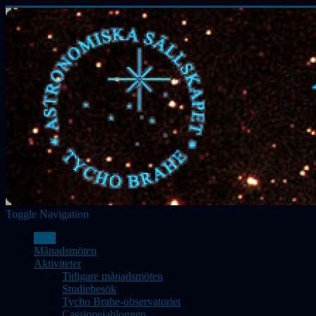
Toggle Navigation
Hem
Månadsmöten
Aktiviteter
Tidigare månadsmöten
Studiebesök
Tycho Brahe-observatoriet
Cassiopeiabloggen