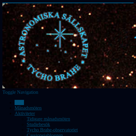
Toggle Navigation
Hem
Månadsmöten
Aktiviteter
Tidigare månadsmöten
Studiebesök
Tycho Brahe-observatoriet
Cassiopeiabloggen