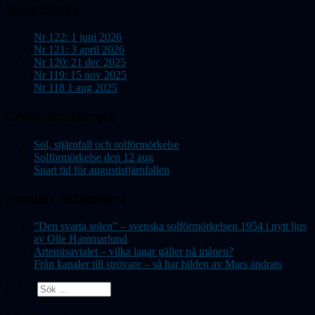
Nyhetsbrev
Nr 122: 1 juni 2026
Nr 121: 3 april 2026
Nr 120: 21 dec 2025
Nr 119: 15 nov 2025
Nr 118 1 aug 2025
Observatorienytt
Sol, stjärnfall och solförmörkelse
Solförmörkelse den 12 aug
Snart tid för augustistjärnfallen
Populär Astronomi
”Den svarta solen” – svenska solförmörkelsen 1954 i nytt ljus
av Olle Hammarlund
Artemisavtalet – vilka lagar gäller på månen?
Från kanaler till strövare – så har bilden av Mars ändrats
Sök ...