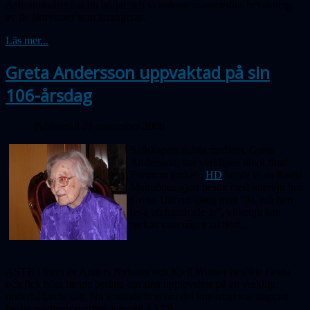
Astronomiåret har nu börjat och vi noterar massmedias bevakning
av de aktiviteter som arrangeras.
Läs mer...
Greta Andersson uppvaktad på sin
106-årsdag
Publicerad 21 november 2008
Sällskapets äldsta medlem, Greta
Andersson, har verkligen blivit firad.
Förutom artikel i
HD
hörde vi att Radio
Malmöhus gjort besök med intervju hos
Greta. Därvid sjöng man "Ja, må hon
leva uti hundrade år", vilket ju kan
tyckas vara något taktlöst...
ASTB i form av Anders Nyholm och Kjell Werner besökte Greta
och fick höra henne berätta om sina upplevelser på ett verkligt
underhållande sätt. Nu undrade hon om det inte snart var dags att
betala medlemsavgiften igen till ASTB.