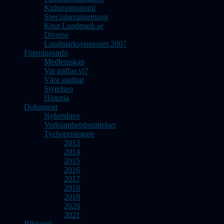
Kulturastronomi
Specialarrangemang
Knut Lundmark.se
Diverse
Lundmarksymposiet 2007
Föreningsinfo
Medlemskap
Var träffas vi?
Våra stadgar
Styrelsen
Historia
Dokument
Nyhetsbrev
Verksamhetsberättelser
Tychopristagare
2013
2014
2015
2016
2017
2018
2019
2020
2021
Bibliotek