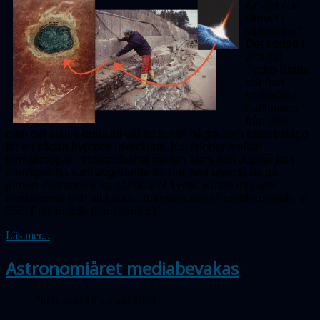
Är vårt öde
skrivet i
stjärnorna?
Det trodde i
alla fall
Tycho Brahe
när han
studerade
natthimlen
från Ven,
men det skulle dröja till vår tid innan några som helst belägg
för en sådan hypotes utvecklats. Kollisioner mellan
himlakroppar i asteroidbältet mellan Mars och Jupiter kan
nämligen ha varit avgörande för hur livet utvecklats på
jorden. Astronomiska sällskapet Tycho Brahe inbjuder
medlemmar och alla andra intresserade till medlemsmöte nr
358.
Fritt inträde (som vanligt).
Läs mer...
Astronomiåret mediabevakas
Publicerad 15 januari 2009