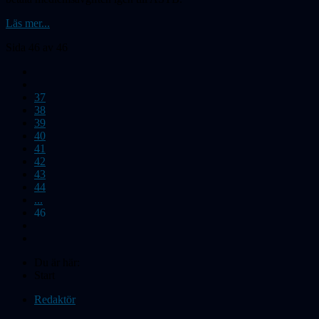
Läs mer...
Sida 46 av 46
37
38
39
40
41
42
43
44
...
46
Du är här:
Start
Redaktör