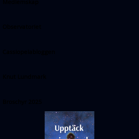
Medlemskap
Observatoriet
Cassiopeiabloggen
Knut Lundmark
Broschyr 2025