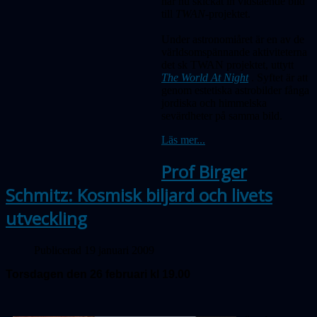
har nu skickat in vidstående bild
till
TWAN-
projektet.
Under astronomiåret är en av de
världsomspännande aktiviteterna
det sk TWAN projektet, uttytt
The World At Night
. Syftet är att
genom estetiska astrobilder fånga
jordiska och himmelska
sevärdheter på samma bild.
Läs mer...
Prof Birger
Schmitz: Kosmisk biljard och livets
utveckling
Publicerad 19 januari 2009
Torsdagen den 26 februari kl 19.00