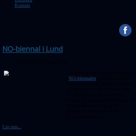
Kontakt
NO-biennal i Lund
Publicerad 03 februari 2009
2-3 februari medverkade sällskapet
i
NO-biennalen
som hölls i Lund.
Den arrangerades av det nationella
resurscentret för fysik och lockade
ca 250 lärare i fysik, kemi och
biologi. Vi bidrog med information
framförallt om de planerade
aktiviterna för skolor på Tycho
Brahe-observatoriet.
Läs mer...