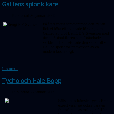
Galileos spionkikare
Publicerad 30 januari 2009
På årets första sammanträde den 29 jan
fick vi höra ett spännade föredrag om
Galileo av prof Bengt E Y Svensson med
titeln "Spionkikaren som förändrade
världen". Han betonade den stora roll som
Galileo spelat för framväxten av en
modern kosmologi.
Läs mer...
Tycho och Hale-Bopp
Publicerad 27 januari 2009
Sällskapets främste Tycho Brahe-
expert visar sig också vara en
framstående astrofotograf. Han