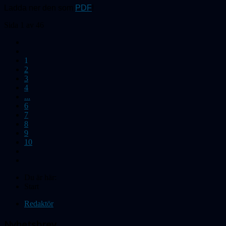
Ladda ner den som
PDF
!
Sida 1 av 46
1
2
3
4
...
6
7
8
9
10
Du är här:
Start
Redaktör
Nyhetsbrev