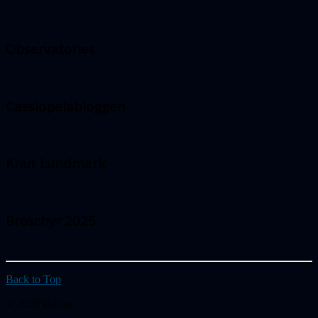
Observatoriet
Cassiopeiabloggen
Knut Lundmark
Broschyr 2025
Back to Top
© 2026 astb.se