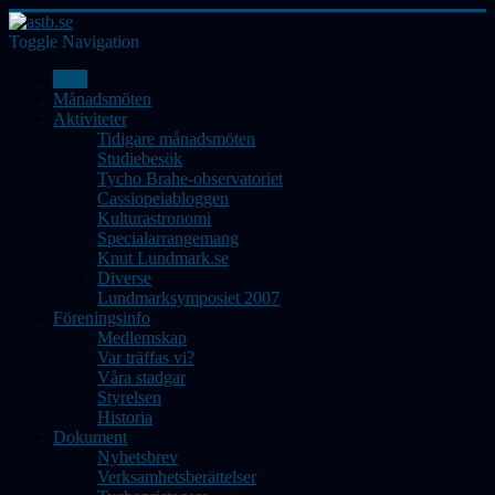
Toggle Navigation
Hem
Månadsmöten
Aktiviteter
Tidigare månadsmöten
Studiebesök
Tycho Brahe-observatoriet
Cassiopeiabloggen
Kulturastronomi
Specialarrangemang
Knut Lundmark.se
Diverse
Lundmarksymposiet 2007
Föreningsinfo
Medlemskap
Var träffas vi?
Våra stadgar
Styrelsen
Historia
Dokument
Nyhetsbrev
Verksamhetsberättelser