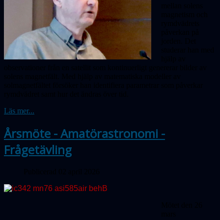
mellan solens
magnetism och
rymdvädrets
påverkan på
jorden. Det
studerar han med
hjälp av
observationer från en satellit som kontinuerligt genererar bilder av
solens magnetfält. Med hjälp av matematiska modeller av
solmagnetfältet försöker han identifiera parametrar som påverkar
rymdvädret samt hur det ändras över tid.
Läs mer...
Årsmöte - Amatörastronomi -
Frågetävling
Publicerad 02 april 2026
Mötet den 26
mars