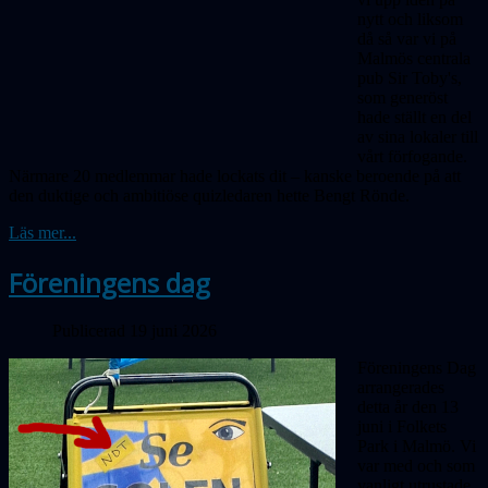
nytt och liksom
då så var vi på
Malmös centrala
pub Sir Toby's,
som generöst
hade ställt en del
av sina lokaler till
vårt förfogande.
Närmare 20 medlemmar hade lockats dit – kanske beroende på att
den duktige och ambitiöse quizledaren hette Bengt Rönde.
Läs mer...
Föreningens dag
Publicerad 19 juni 2026
Föreningens Dag
arrangerades
detta år den 13
juni i Folkets
Park i Malmö. Vi
var med och som
vanligt utrustade