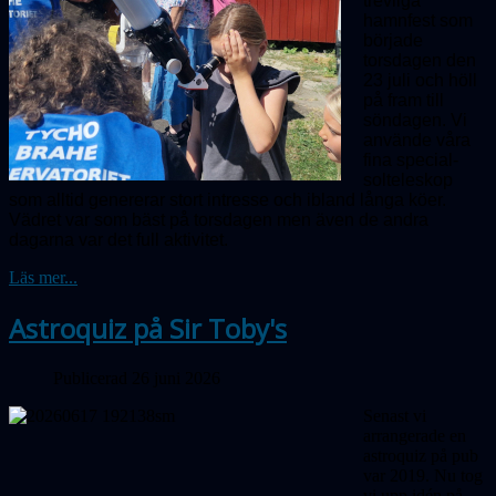
trevliga
hamnfest som
började
torsdagen den
23 juli och höll
på fram till
söndagen. Vi
använde våra
fina special­
solteleskop
som alltid genererar stort intresse och ibland långa köer.
Vädret var som bäst på torsdagen men även de andra
dagarna var det full aktivitet.
Läs mer...
Astroquiz på Sir Toby's
Publicerad 26 juni 2026
Senast vi
arrangerade en
astroquiz på pub
var 2019. Nu tog
vi upp idén på