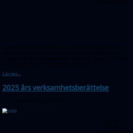
dominerades av
årsmötesförhandlingar. Men vi bjöd även på två bidrag från våra
egna medlemmar, dels från den skicklige astrofotografen Tomas
Jürisoo, dels från minneskonstnären Karl Palm. Det blev alltså både
vackra astrobilder och en finurlig frågetävling!
Läs mer...
2025 års verksamhetsberättelse
Publicerad 20 mars 2026
2025 var
åter ett
mycket aktivt