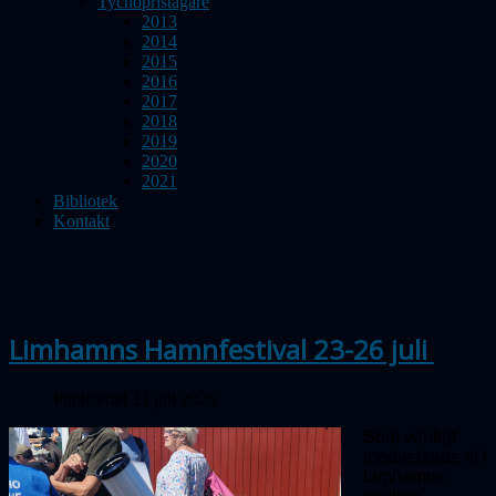
Tychopristagare
2013
2014
2015
2016
2017
2018
2019
2020
2021
Bibliotek
Kontakt
Limhamns Hamnfestival 23-26 juli
Publicerad 21 juli 2026
Som vanligt
medverkade vi i
Limhamns