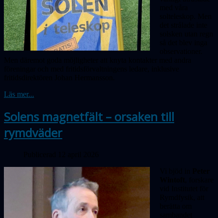
med våra
solteleskop. Men
det strålade inte
solsken utan regn
så det blev inga
obser­vationer.
Men däremot goda möjligheter att knyta kontakter med andra
föreningar och med fritidsförvaltningens ledare, inklusive
fritidsdirektören Johan Hermansson.
Läs mer...
Solens magnetfält – orsaken till
rymdväder
Publicerad 12 april 2026
Vi bjöd in
Peter
Wintoft
, forskare
vid Institutet för
Rymdfysik, att
berätta om
sambandet