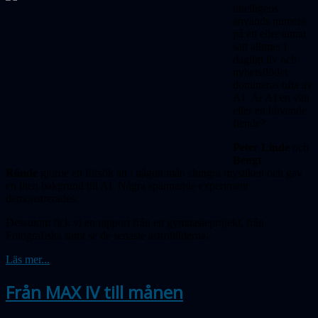
intelligens
används numera
på ett eller annat
sätt alltmer i
dagligt liv och
nyhetsflödet
domineras ofta av
AI. Är AI en vän
eller en blivande
fiende?
Peter Linde
och
Bengt
Rönde
gjorde ett försök att i någon mån skingra mystiken och gav
en liten bakgrund till AI. Några spännande experiment
demonstrerades.
Dessutom fick vi en rapport från ett gymnasieprojekt, från
Fotografiska samt se de senaste astrobilderna.
Läs mer...
Från MAX IV till månen