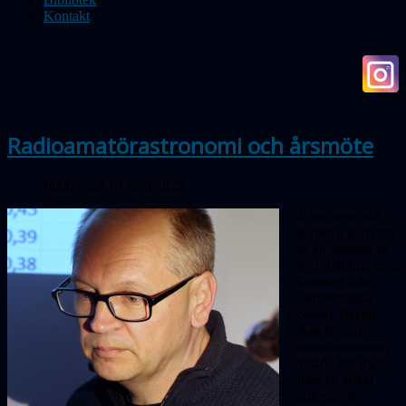
Kontakt
Radioamatörastronomi och årsmöte
Publicerad 10 april 2025
Våra ögon och
kameror kan bara
se en bråkdel av
den strålning som
kommer från
astronomiska
objekt.
Bengt
Ask
är radio­
amatörastronom
visade hur man
med en enkel
antenn, en