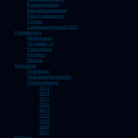
Kulturastronomi
Specialarrangemang
Knut Lundmark.se
Diverse
Lundmarksymposiet 2007
Föreningsinfo
Medlemskap
Var träffas vi?
Våra stadgar
Styrelsen
Historia
Dokument
Nyhetsbrev
Verksamhetsberättelser
Tychopristagare
2013
2014
2015
2016
2017
2018
2019
2020
2021
Bibliotek