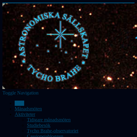
Toggle Navigation
Hem
Månadsmöten
Aktiviteter
Tidigare månadsmöten
Studiebesök
Tycho Brahe-observatoriet
Cassiopeiabloggen