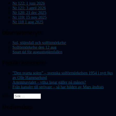
Nr 122: 1 juni 2026
Nr 121: 3 april 2026
Nr 120: 21 dec 2025
Nr 119: 15 nov 2025
Nr 118 1 aug 2025
Observatorienytt
Sol, stjärnfall och solförmörkelse
Solförmörkelse den 12 aug
Snart tid för augustistjärnfallen
Populär Astronomi
”Den svarta solen” – svenska solförmörkelsen 1954 i nytt ljus
av Olle Hammarlund
Artemisavtalet – vilka lagar gäller på månen?
Från kanaler till strövare – så har bilden av Mars ändrats
Sök ...
Medlemskap