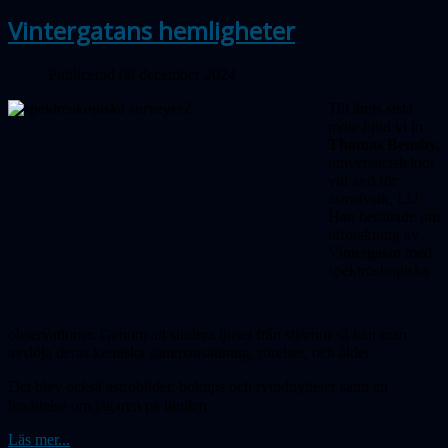
Vintergatans hemligheter
Publicerad 08 december 2024
Till årets sista
möte bjöd vi in
Thomas Bensby,
universitetslektor
vid avd för
astrofysik, LU.
Han berättade om
utforsk­ning av
Vintergatan med
spektro­skopiska
observationer. Genom att studera ljuset från stjärnor så kan man
avslöja deras kemiska sammansättning, rörelser, och ålder.
Det blev också astrobilder, boktips och rymdnyheter samt en
berättelse om jägaren på himlen.
Läs mer...