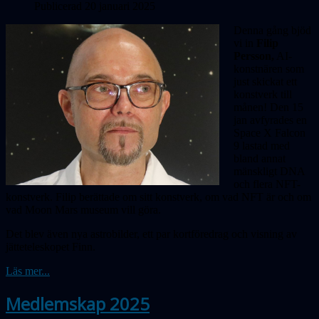
Publicerad 20 januari 2025
Denna gång bjöd
vi in
Filip
Persson,
AI-
konstnären som
just skickat ett
konstverk till
månen! Den 15
jan avfyrades en
Space X Falcon
9 lastad med
bland annat
mänskligt DNA
och flera NFT-
konstverk. Filip berättade om sitt konstverk, om vad NFT är och om
vad Moon Mars museum vill göra.
Det blev även nya astrobilder, ett par kortföredrag och visning av
jätteteleskopet Finn.
Läs mer...
Medlemskap 2025