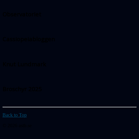
Observatoriet
Cassiopeiabloggen
Knut Lundmark
Broschyr 2025
Back to Top
© 2026 astb.se