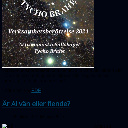
verksamhetsberättelsen och läs om alla våra aktiviteter! Allt
ifrån visningar och gymnasistprojekt till högkvalitativa
föredrag – och allt där emellan!
Ladda ner vår
PDF
!
Är AI vän eller fiende?
Publicerad 18 februari 2025
Artificiell