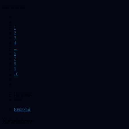
Sida 4 av 46
1
2
3
4
...
6
7
8
9
10
Du är här:
Start
Redaktör
Nyhetsbrev