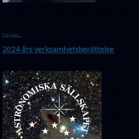
prisvärd
radiomottagare och fritt tillgänglig program­vara kan skapa en bild av
Vintergatan vid 21 cm våglängd och på köpet lära sig massor om
den spännande radio­astronomin. Mötet var även vårt årsmöte med
verksamhetsberättelse, ekonomiberättelse och val.
Läs mer...
2024 års verksamhetsberättelse
Publicerad 23 mars 2025
2024 var
åter ett ett
mycket aktivt
år för
sällskapet.
Klicka för att
titta på