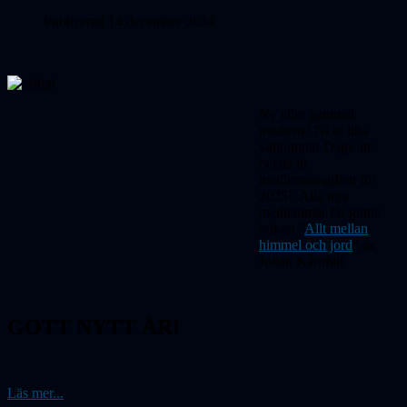
Publicerad 14 december 2024
Ny eller gammal
medlem? Ni är lika
välkomna! Dags att
betala in
medlemsavgiften för
2025! Alla nya
medlemmar får gratis
boken "
Allt mellan
himmel och jord
" av
Johan Kärnfelt.
GOTT NYTT ÅR!
Läs mer...