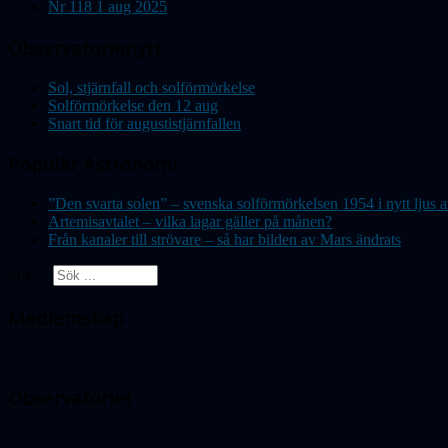
Nr 118 1 aug 2025
Observatorienytt
Sol, stjärnfall och solförmörkelse
Solförmörkelse den 12 aug
Snart tid för augustistjärnfallen
Populär Astronomi
”Den svarta solen” – svenska solförmörkelsen 1954 i nytt lju
Artemisavtalet – vilka lagar gäller på månen?
Från kanaler till strövare – så har bilden av Mars ändrats
Sök ...
Medlemskap
Observatoriet