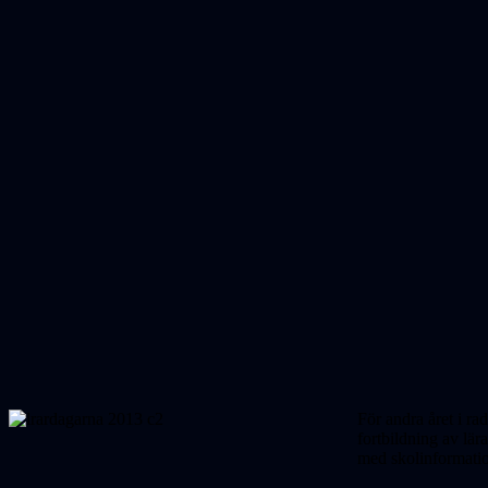
För andra året i ra
fortbildning av lär
med skolinformati