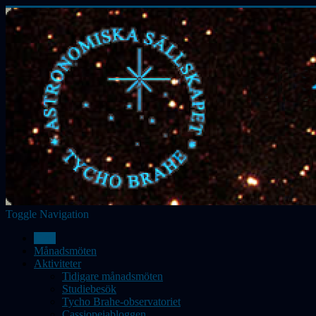
Toggle Navigation
Hem
Månadsmöten
Aktiviteter
Tidigare månadsmöten
Studiebesök
Tycho Brahe-observatoriet
Cassiopeiabloggen