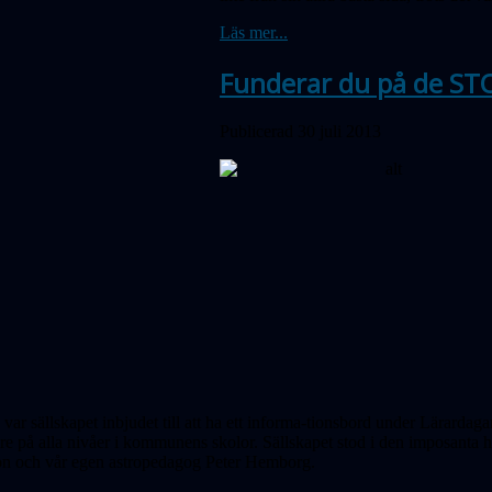
Läs mer...
Funderar du på de ST
Publicerad 30 juli 2013
d var sällskapet inbjudet till att ha ett informa-tionsbord under Lära
are på alla nivåer i kommunens skolor. Sällskapet stod i den imposanta h
on och vår egen astropedagog Peter Hemborg.