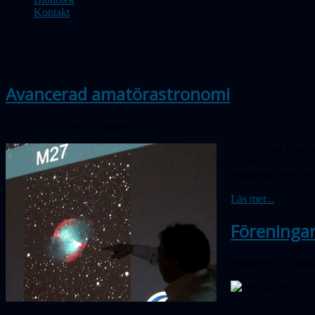
Kontakt
Avancerad amatörastronomi
Publicerad 31 augusti 2013
Den 29 aug inledde
observatorium, Gu
höjdpunkt blev en 
Läs mer...
Föreninga
Publicerad 18 augu