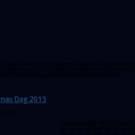
 vi med en satsning på amatörastronomi. Förutom våra egna amatörast
stav Holmberg, som är avancerad variabelstjärneobservatör och Joha
intervju med Rune Folgelquist, svensk amatörastronomis nestor.
rnas Dag 2013
sti 2013
Föreningarnas Dag hölls den 18 aug i 
mitt i Malmö och sällskapet var väl rep
inte från sin allra bästa sida, trots det