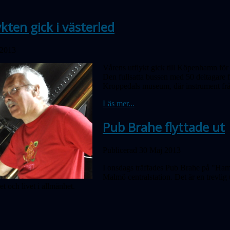
kten gick i västerled
 2013
Vårens utflykt gick till Köpenhamn för 
Den fullsatta bussen med 50 deltagare 
Kroppedals museum, där instrument frå
Läs mer...
Pub Brahe flyttade ut
Publicerad 30 Maj 2013
I onsdags träffades Pub Brahe på "Ham
Malmö centralstation. Det är en trevlig
 och livet i allmänhet.