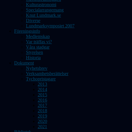
Kulturastronomi
Specialarrangemang
Knut Lundmark.se
Diverse
Lundmarksymposiet 2007
Föreningsinfo
Medlemskap
Var träffas vi?
Våra stadgar
Styrelsen
Historia
Dokument
Nyhetsbrev
Verksamhetsberättelser
Tychopristagare
2013
2014
2015
2016
2017
2018
2019
2020
2021
Bibliotek