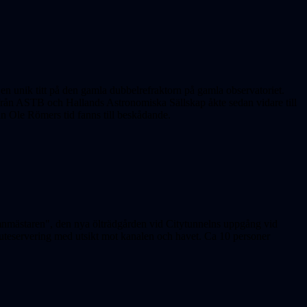
en unik titt på den gamla dubbelrefraktorn på gamla observatoriet.
från ASTB och Hallands Astronomiska Sällskap åkte sedan vidare till
n Ole Römers tid fanns till beskådande.
nmästaren", den nya ölträdgården vid Citytunnelns uppgång vid
 uteservering med utsikt mot kanalen och havet. Ca 10 personer