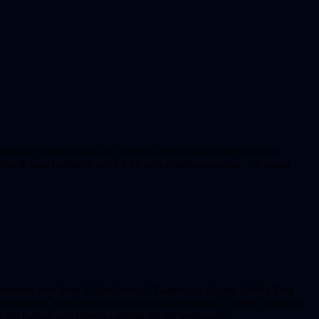
ronomer medverkade Jan Sonnvik som byggt ett eget fjärrstyrt
n Warell, som berättade om SAAF och amatörastronomi. En annan
samband med årets Malmöfestival. Platsen var Gustav Adolfs Torg
resenterade, med information och teleskopvisning. Vädret visade sig
 var det många som intresserade sig för vår verksamhet.