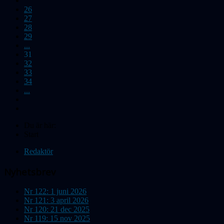
26
27
28
29
...
31
32
33
34
...
Du är här:
Start
Redaktör
Nyhetsbrev
Nr 122: 1 juni 2026
Nr 121: 3 april 2026
Nr 120: 21 dec 2025
Nr 119: 15 nov 2025