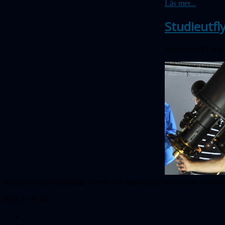
Läs mer...
Studieutfly
Publicerad 19 juni
samlades under gemytliga former och diskuterade astronomi i synnerhet
Sida 31 av 46