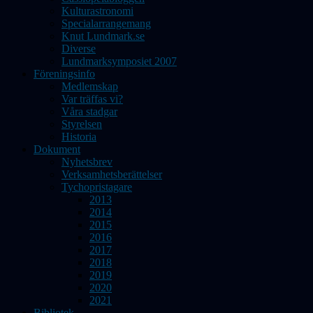
Kulturastronomi
Specialarrangemang
Knut Lundmark.se
Diverse
Lundmarksymposiet 2007
Föreningsinfo
Medlemskap
Var träffas vi?
Våra stadgar
Styrelsen
Historia
Dokument
Nyhetsbrev
Verksamhetsberättelser
Tychopristagare
2013
2014
2015
2016
2017
2018
2019
2020
2021
Bibliotek