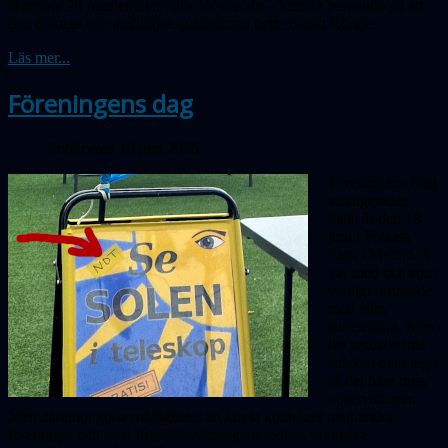
Närmare 20 medlemmar hade lockats dit – kanske beroende på att
den duktige och ambitiöse quizledaren hette Bengt Rönde.
Läs mer...
Föreningens dag
Publicerad 19 juni 2026
Föreningens Dag
arrangerades
detta år den 13
juni i Folkets
Park i Malmö. Vi
var med och som
vanligt utrustade
med våra
solteleskop. Men
det strålade inte
solsken utan regn
så det blev inga
obser­vationer.
Men däremot goda möjligheter att knyta kontakter med andra
föreningar och med fritidsförvaltningens ledare, inklusive