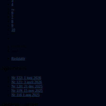
4
...
6
7
8
9
10
Du är här:
Start
Redaktör
Nyhetsbrev
Nr 122: 1 juni 2026
Nr 121: 3 april 2026
Nr 120: 21 dec 2025
Nr 119: 15 nov 2025
Nr 118 1 aug 2025
Observatorienytt