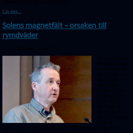
fritidsdirektören Johan Hermansson.
Läs mer...
Solens magnetfält – orsaken till
rymdväder
Publicerad 12 april 2026
Vi bjöd in
Peter
Wintoft
, forskare
vid Institutet för
Rymdfysik, att
berätta om
sambandet
mellan solens
magnetism och
rymdvädrets
påverkan på
jorden. Det
studerar han med
hjälp av
observationer från en satellit som kontinuerligt genererar bilder av