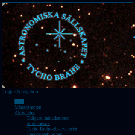
Toggle Navigation
Hem
Månadsmöten
Aktiviteter
Tidigare månadsmöten
Studiebesök
Tycho Brahe-observatoriet
Cassiopeiabloggen