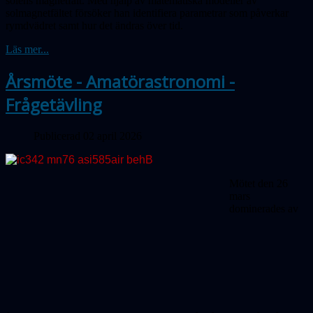
solens magnetfält. Med hjälp av matematiska modeller av
solmagnetfältet försöker han identifiera parametrar som påverkar
rymdvädret samt hur det ändras över tid.
Läs mer...
Årsmöte - Amatörastronomi -
Frågetävling
Publicerad 02 april 2026
Mötet den 26
mars
dominerades av