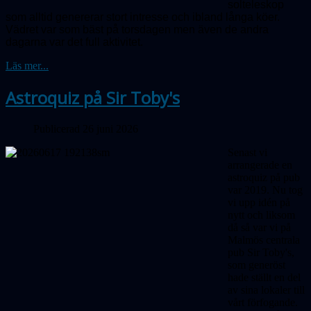
solteleskop
som alltid genererar stort intresse och ibland långa köer.
Vädret var som bäst på torsdagen men även de andra
dagarna var det full aktivitet.
Läs mer...
Astroquiz på Sir Toby's
Publicerad 26 juni 2026
Senast vi
arrangerade en
astroquiz på pub
var 2019. Nu tog
vi upp idén på
nytt och liksom
då så var vi på
Malmös centrala
pub Sir Toby's,
som generöst
hade ställt en del
av sina lokaler till
vårt förfogande.