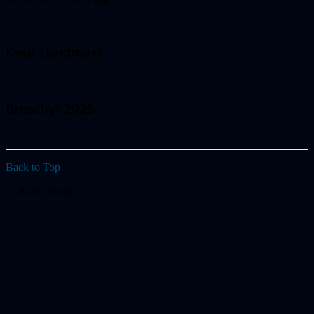
Knut Lundmark
Broschyr 2025
Back to Top
© 2026 astb.se