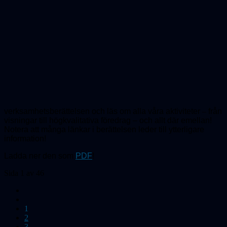
verksamhetsberättelsen och läs om alla våra aktiviteter
–
från
visningar till högkvalitativa föredrag – och allt där emellan!
Notera att många länkar i berättelsen leder till ytterligare
information!
Ladda ner den som
PDF
!
Sida 1 av 46
1
2
3