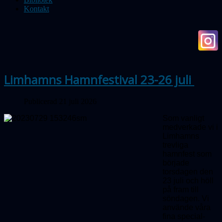
Kontakt
Limhamns Hamnfestival 23-26 juli
Publicerad 21 juli 2026
Som vanligt
medverkade vi i
Limhamns
trevliga
hamnfest som
började
torsdagen den
23 juli och höll
på fram till
söndagen. Vi
använde våra
fina special­