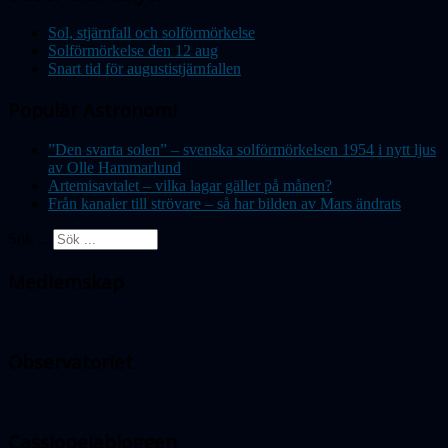
Sol, stjärnfall och solförmörkelse
Solförmörkelse den 12 aug
Snart tid för augustistjärnfallen
Populär Astronomi
”Den svarta solen” – svenska solförmörkelsen 1954 i nytt ljus
av Olle Hammarlund
Artemisavtalet – vilka lagar gäller på månen?
Från kanaler till strövare – så har bilden av Mars ändrats
Sök ...
Medlemskap
Observatoriet
Cassiopeiabloggen