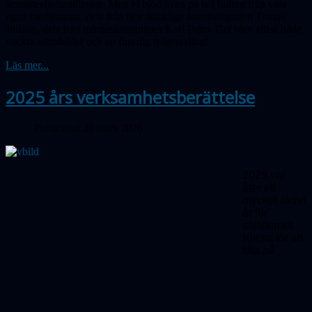
årsmötesförhandlingar. Men vi bjöd även på två bidrag från våra
egna medlemmar, dels från den skicklige astrofotografen Tomas
Jürisoo, dels från minneskonstnären Karl Palm. Det blev alltså både
vackra astrobilder och en finurlig frågetävling!
Läs mer...
2025 års verksamhetsberättelse
Publicerad 20 mars 2026
2025 var
åter ett
mycket aktivt
år för
sällskapet.
Klicka för att
titta på