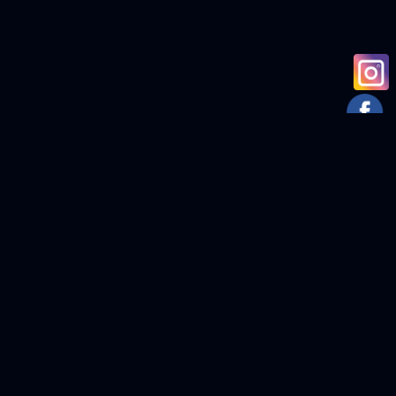
m Harry Martinson, diktverket Aniaras skapare, föddes, växte upp och
ivet sockenbarn till nobelpristagare, från platser där ’nässlorna