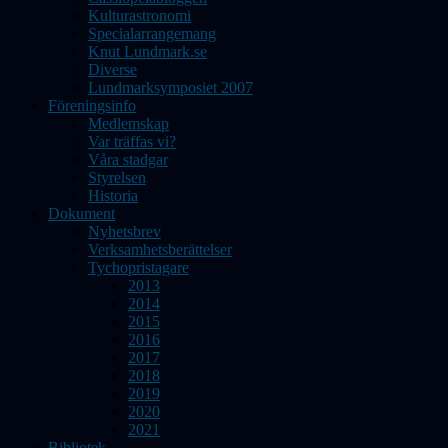
Kulturastronomi
Specialarrangemang
Knut Lundmark.se
Diverse
Lundmarksymposiet 2007
Föreningsinfo
Medlemskap
Var träffas vi?
Våra stadgar
Styrelsen
Historia
Dokument
Nyhetsbrev
Verksamhetsberättelser
Tychopristagare
2013
2014
2015
2016
2017
2018
2019
2020
2021
Bibliotek