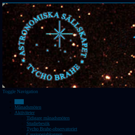
Toggle Navigation
Hem
Månadsmöten
Aktiviteter
Tidigare månadsmöten
Studiebesök
Tycho Brahe-observatoriet
Cassiopeiabloggen