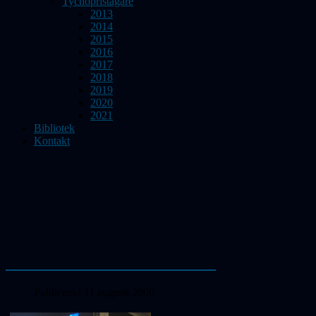
Tychopristagare
2013
2014
2015
2016
2017
2018
2019
2020
2021
Bibliotek
Kontakt
Venus och Venus Express
Publicerad 11 augusti 2009