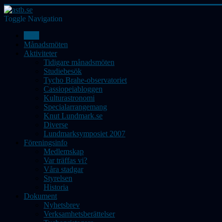
Toggle Navigation
Hem
Månadsmöten
Aktiviteter
Tidigare månadsmöten
Studiebesök
Tycho Brahe-observatoriet
Cassiopeiabloggen
Kulturastronomi
Specialarrangemang
Knut Lundmark.se
Diverse
Lundmarksymposiet 2007
Föreningsinfo
Medlemskap
Var träffas vi?
Våra stadgar
Styrelsen
Historia
Dokument
Nyhetsbrev
Verksamhetsberättelser