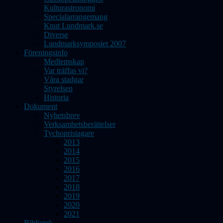
Kulturastronomi
Specialarrangemang
Knut Lundmark.se
Diverse
Lundmarksymposiet 2007
Föreningsinfo
Medlemskap
Var träffas vi?
Våra stadgar
Styrelsen
Historia
Dokument
Nyhetsbrev
Verksamhetsberättelser
Tychopristagare
2013
2014
2015
2016
2017
2018
2019
2020
2021
Bibliotek