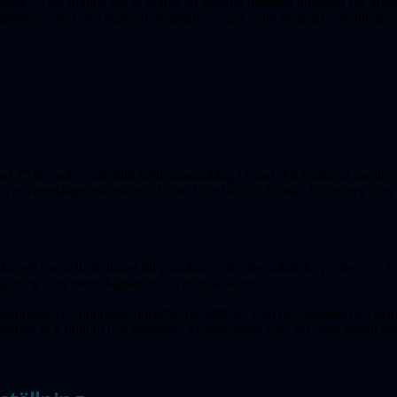
skapets 75 års firande har vi skapat en särskild hemsida tillägnad vår 
etteras med mer material, innehåller redan unikt material som illustre
apet 75 år med en särskild jubileumsmiddag i Lund. Ett femtiotal medl
a var vetenskapshistorikerna Johan Kärnfält och Gustav Holmberg som b
lskapets speciella hyllning till grundaren, den legendariske professorn
ärning som vetenskapsman och popularisator.
delningen av Lundmarkstipendiet på 5000 kr. Den överraskade och glad
pengar fick diplom och blommor. Motiveringen var "för stora ideellt b