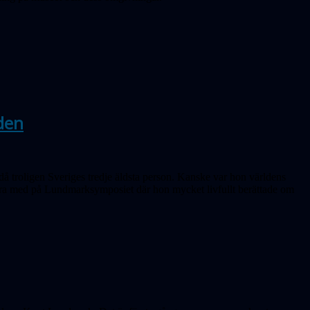
den
 då troligen Sveriges tredje äldsta person. Kanske var hon världens
vara med på Lundmarksymposiet där hon mycket livfullt berättade om