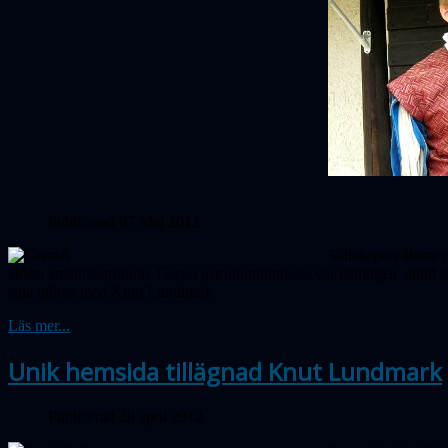
Publicerad 07 Maj 2012
Sällskapets äldsta 
äldsta amatörastronom. Gretas astronomiintresse var nämligen alltid
sina möten med Knut Lundmark.
Läs mer...
Unik hemsida tillägnad Knut Lundmark
Publicerad 28 april 2012