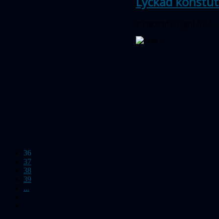
Lyckad konstut
Publicerad 05 april 2012
36
37
38
39
...