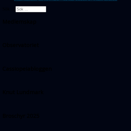
Sök ...
Medlemskap
Observatoriet
Cassiopeiabloggen
Knut Lundmark
Broschyr 2025