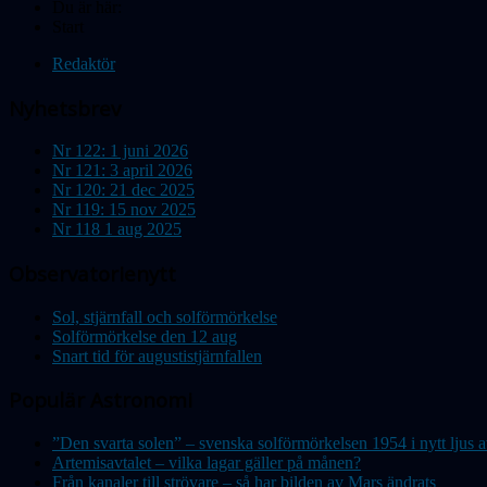
Du är här:
Start
Redaktör
Nyhetsbrev
Nr 122: 1 juni 2026
Nr 121: 3 april 2026
Nr 120: 21 dec 2025
Nr 119: 15 nov 2025
Nr 118 1 aug 2025
Observatorienytt
Sol, stjärnfall och solförmörkelse
Solförmörkelse den 12 aug
Snart tid för augustistjärnfallen
Populär Astronomi
”Den svarta solen” – svenska solförmörkelsen 1954 i nytt lju
Artemisavtalet – vilka lagar gäller på månen?
Från kanaler till strövare – så har bilden av Mars ändrats