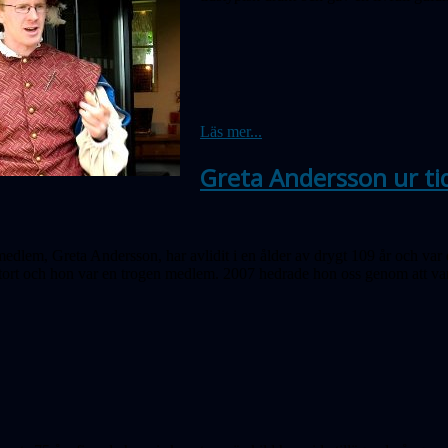
Läs mer...
Greta Andersson ur ti
medlem, Greta Andersson, har avlidit i en ålder av drygt 109 år och var
 stort och hon var en trogen medlem. 2007 hedrade hon oss genom att 