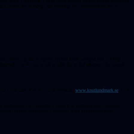
grundare, Knut Lundmark. Det är första gången som en svensk astronom
rar Lundmarks på många sätt märkliga liv. Hemsidans adress är
emmar mötte upp till en mycket lyckad kväll med god mat och hög
erättade om sitt nystartade projekt för att dokumentera den svenska
, Knut Lundmark. Det är en unik hemsida,
www.knutlundmark.se
, som
a mottagaren var Charlotte S Helin från Hallands Astronomiska
edrivna populärastronomiska insatser i Knut Lundmarks anda."