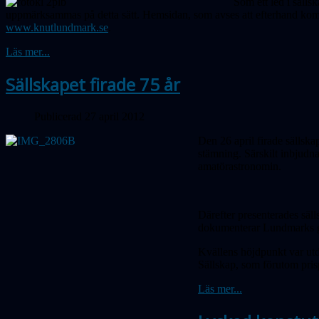
Som ett led i säll
uppmärksammas på detta sätt. Hemsidan, som avses att efterhand kompl
www.knutlundmark.se
.
Läs mer...
Sällskapet firade 75 år
Publicerad 27 april 2012
Den 26 april firade sällsk
stämning. Särskilt inbjudn
amatörastronomin.
Därefter presenterades säl
dokumenterar Lundmarks g
Kvällens höjdpunkt var ut
Sällskap, som förutom pris
Läs mer...