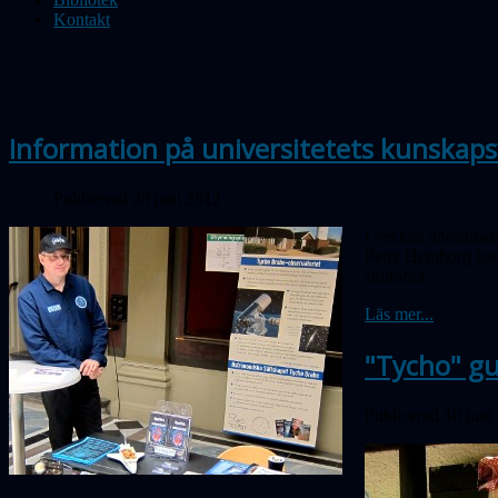
Kontakt
Information på universitetets kunskap
Publicerad 20 juni 2012
I veckan anordnade
Peter Hemborg hade
skolorna.
Läs mer...
"Tycho" gu
Publicerad 10 juni