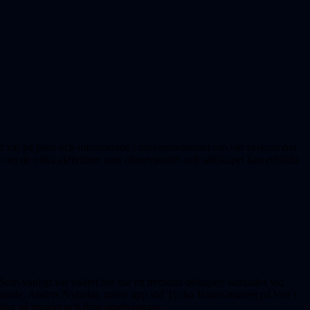
t var på plats och informerade i universitetshuset om vår verksamhet.
m de olika aktiviteter som observatoriet och sällskapet kan erbjuda
. Som vanligt var vädret bra när ett trettiotal deltagare samlades vid
örande, Anders Nyholm, mötte upp vid Tycho Brahe-muséet på Ven i
idning på muséet och dess omgivningar.