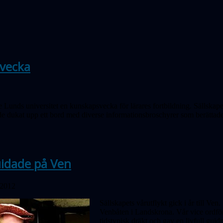
svecka
 Lunds universitet en kunskapsvecka för lärares fortbildning. Sällskape
 dukat upp ett bord med diverse informationsbroschyrer som berättade o
idade på Ven
 2012
Sällskapets vårutflykt gick i år till Ven
Venbåten i Landskrona. Vår vice ordf
tidstypisk dräkt och gav en livfull gu