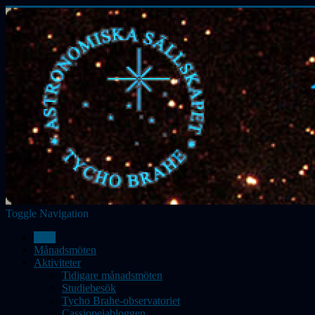
Toggle Navigation
Hem
Månadsmöten
Aktiviteter
Tidigare månadsmöten
Studiebesök
Tycho Brahe-observatoriet
Cassiopeiabloggen