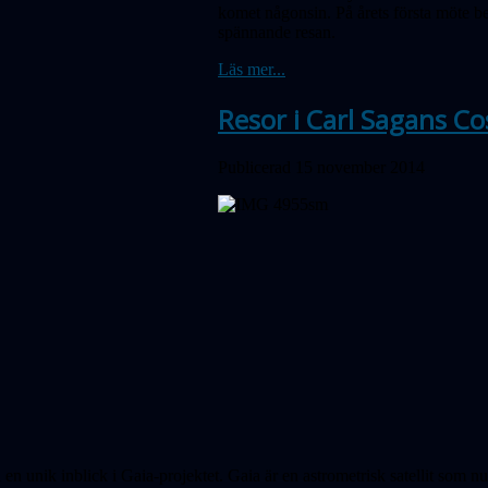
komet någonsin. På årets första möte b
spännande resan.
Läs mer...
Resor i Carl Sagans C
Publicerad 15 november 2014
en unik inblick i Gaia-projektet. Gaia är en astrometrisk satellit som 