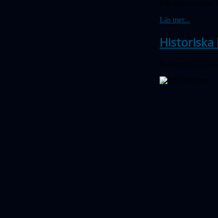
från astronomiska 
Läs mer...
Historiska
Publicerad 22 okt