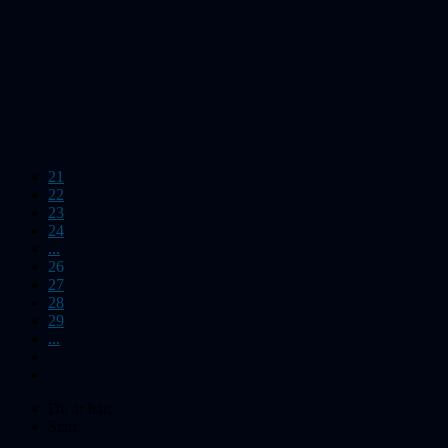
21
22
23
24
...
26
27
28
29
...
Du är här:
Start