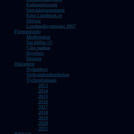
Kulturastronomi
Specialarrangemang
Knut Lundmark.se
Diverse
Lundmarksymposiet 2007
Föreningsinfo
Medlemskap
Var träffas vi?
Våra stadgar
Styrelsen
Historia
Dokument
Nyhetsbrev
Verksamhetsberättelser
Tychopristagare
2013
2014
2015
2016
2017
2018
2019
2020
2021
Bibliotek