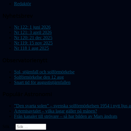
Redaktör
Nyhetsbrev
Nr 122: 1 juni 2026
Nr 121: 3 april 2026
Nr 120: 21 dec 2025
Nr 119: 15 nov 2025
Nr 118 1 aug 2025
Observatorienytt
Sol, stjärnfall och solförmörkelse
Solförmörkelse den 12 aug
Snart tid för augustistjärnfallen
Populär Astronomi
”Den svarta solen” – svenska solförmörkelsen 1954 i nytt lju
Artemisavtalet – vilka lagar gäller på månen?
Från kanaler till strövare – så har bilden av Mars ändrats
Sök ...