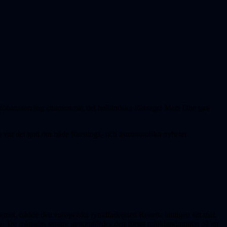
tina Johansson tog chansen när det holländska företaget Mars One gav
m var det gott om både förenings- och astronomiska nyheter.
lsystemet, nådde den europeiska rymdfarkosten Rosetta äntligen sitt mål:
Tre månader senare genomfördes den första mjuklandningen på en