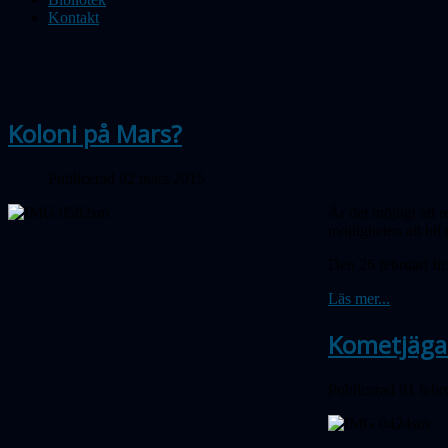
Kontakt
Koloni på Mars?
Publicerad 02 mars 2015
Är det möjligt att 
möjligheten att bl
Den 26 februari fi
Läs mer...
Kometjägar
Publicerad 01 febr