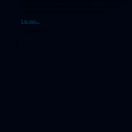
litteraturen och sällskapets ordförande Peter Linde gav oss
en del hårda fakta om tekniska problem och lösningar.
Varför alls göra resan och vilka resurser krävs?
Läs mer...
Sida 26 av 46