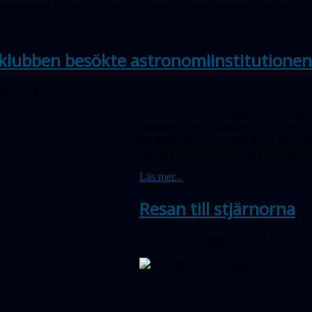
institutionen i Lund är en av de ledande vetenskapsmännen bakom projek
 klubben besökte astronomiinstitutionen
ober 2014
För tredje gången träffades vår nya(st
klubben" med ett dussin+ ASTB-medlemm
förväntningar uppfylldes tack vare våra 
Dainis Dravins och Lennart Lindegren.
Läs mer...
Resan till stjärnorna
Publicerad 28 september 2014