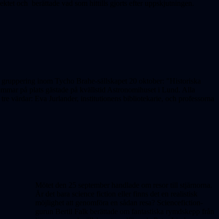
tet och berättade vad som hittills gjorts efter uppskjutningen.
e) gruppering inom Tycho Brahe-sällskapet 20 oktober: "Historiska
ar på plats gästade på kvällstid Astronomihuset i Lund. Alla
tre värdar: Eva Jurlander, institutionens bibliotekarie, och professorna
Mötet den 25 september handlade om resor till stjärnorna.
Är det bara science fiction eller finns det en realistisk
möjlighet att genomföra en sådan resa? Sciencefiction-
gurun Bertil Falk berättade om fantastiska rymdskepp från