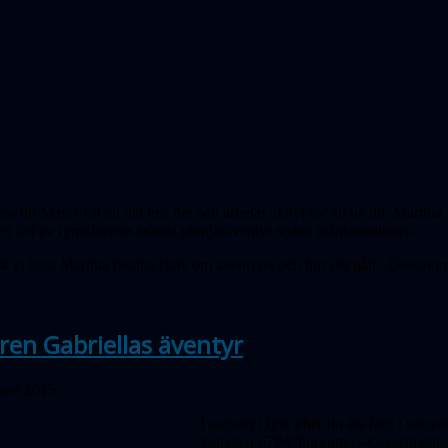
resa till Mars? Ett en del tror det och arbetar aktivt för att nå dit. Mar
i en del av rymdfartens största pionjäräventyr sedan månlandningen.
ck vi höra Martina berätta själv om äventyret och hur det gått. Dessuto
en Gabriellas äventyr
uari 2015
I augusti i fjor, efter tio års färd i so
kometen 67P/Churyumov-Gerasimenko. 