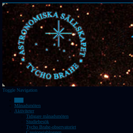
Toggle Navigation
Hem
Månadsmöten
Aktiviteter
Tidigare månadsmöten
Studiebesök
Tycho Brahe-observatoriet
Cassiopeiabloggen