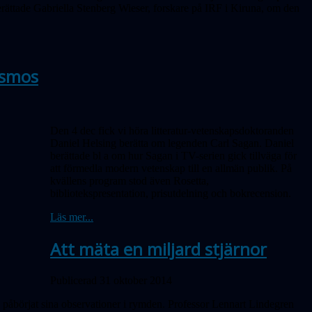
erättade Gabriella Stenberg Wieser, forskare på IRF i Kiruna, om den
osmos
Den 4 dec fick vi höra litteratur-vetenskapsdoktoranden
Daniel Helsing berätta om legenden Carl Sagan. Daniel
berättade bl a om hur Sagan i TV-serien gick tillväga för
att förmedla modern vetenskap till en allmän publik. På
kvällens program stod även Rosetta,
bibliotekspresentation, prisutdelning och bokrecension.
Läs mer...
Att mäta en miljard stjärnor
Publicerad 31 oktober 2014
nu påbörjat sina observationer i rymden. Professor Lennart Lindegren