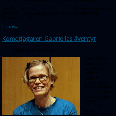
Den 26 februari fick vi höra Martina berätta själv om äventyret och
hur det gått. Dessutom var det gott om både förenings- och
astronomiska nyheter.
Läs mer...
Kometjägaren Gabriellas äventyr
Publicerad 01 februari 2015
I augusti i fjor,
efter tio års färd i
solsystemet,
nådde den
europeiska
rymdfarkosten
Rosetta äntligen
sitt mål: kometen
67P/Churyumov-
Gerasimenko.
Tre månader
senare
genomfördes den