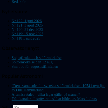
Redaktör
Nyhetsbrev
Nr 122: 1 juni 2026
Nr 121: 3 april 2026
Nr 120: 21 dec 2025
Nr 119: 15 nov 2025
Nr 118 1 aug 2025
Observatorienytt
Sol, stjärnfall och solförmörkelse
Solförmörkelse den 12 aug
Snart tid för augustistjärnfallen
Populär Astronomi
”Den svarta solen” – svenska solförmörkelsen 1954 i nytt ljus
av Olle Hammarlund
Artemisavtalet – vilka lagar gäller på månen?
Från kanaler till strövare – så har bilden av Mars ändrats
Sök ...