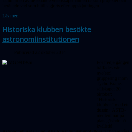
Lund är en av de ledande vetenskapsmännen bakom projektet och
berättade vad som hittills gjorts efter uppskjutningen.
Läs mer...
Historiska klubben besökte
astronomiinstitutionen
Publicerad 22 oktober 2014
För tredje gången
träffades vår
nya(ste)
gruppering inom
Tycho Brahe-
sällskapet 20
oktober:
"Historiska
klubben" med ett
dussin+ ASTB-
medlemmar på
plats gästade på
kvällstid
Astronomihuset i Lund. Alla förväntningar uppfylldes tack vare våra