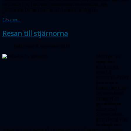
tre värdar: Eva Jurlander, institutionens bibliotekarie, och
professorna Dainis Dravins och Lennart Lindegren.
Läs mer...
Resan till stjärnorna
Publicerad 28 september 2014
Mötet den 25
september
handlade om
resor till
stjärnorna. Är det
bara science
fiction eller finns
det en realistisk
möjlighet att
genomföra en
sådan resa?
Sciencefiction-
gurun Bertil Falk
berättade om
fantastiska rymdskepp från litteraturen och sällskapets ordförande