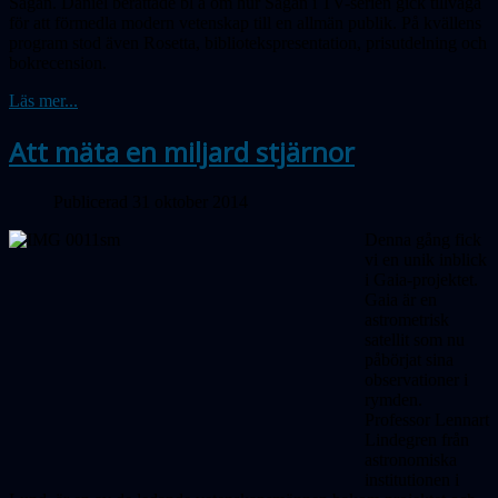
Sagan. Daniel berättade bl a om hur Sagan i TV-serien gick tillväga
för att förmedla modern vetenskap till en allmän publik. På kvällens
program stod även Rosetta, bibliotekspresentation, prisutdelning och
bokrecension.
Läs mer...
Att mäta en miljard stjärnor
Publicerad 31 oktober 2014
Denna gång fick
vi en unik inblick
i Gaia-projektet.
Gaia är en
astrometrisk
satellit som nu
påbörjat sina
observationer i
rymden.
Professor Lennart
Lindegren från
astronomiska
institutionen i