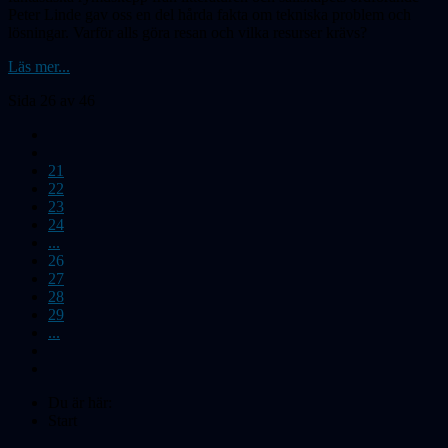
Peter Linde gav oss en del hårda fakta om tekniska problem och
lösningar. Varför alls göra resan och vilka resurser krävs?
Läs mer...
Sida 26 av 46
21
22
23
24
...
26
27
28
29
...
Du är här:
Start