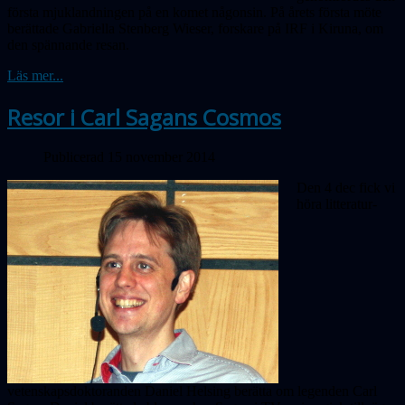
första mjuklandningen på en komet någonsin. På årets första möte
berättade Gabriella Stenberg Wieser, forskare på IRF i Kiruna, om
den spännande resan.
Läs mer...
Resor i Carl Sagans Cosmos
Publicerad 15 november 2014
Den 4 dec fick vi
höra litteratur-
vetenskapsdoktoranden Daniel Helsing berätta om legenden Carl