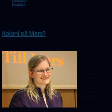
Kontakt
Koloni på Mars?
Publicerad 02 mars 2015
Är det möjligt att
resa till Mars? Ett
en del tror det
och arbetar aktivt
för att nå dit.
Martina
Johansson tog
chansen när det
holländska
företaget Mars
One gav
möjligheten att
bli en del av
rymdfartens största pionjäräventyr sedan månlandningen.