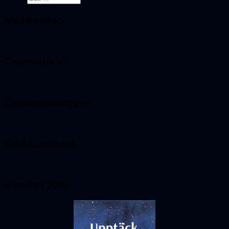
Medlemskap
Observatoriet
Cassiopeiabloggen
Knut Lundmark
Broschyr 2025