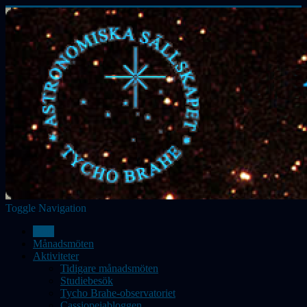
Toggle Navigation
Hem
Månadsmöten
Aktiviteter
Tidigare månadsmöten
Studiebesök
Tycho Brahe-observatoriet
Cassiopeiabloggen