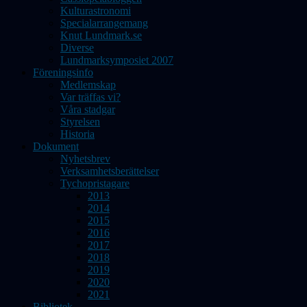
Kulturastronomi
Specialarrangemang
Knut Lundmark.se
Diverse
Lundmarksymposiet 2007
Föreningsinfo
Medlemskap
Var träffas vi?
Våra stadgar
Styrelsen
Historia
Dokument
Nyhetsbrev
Verksamhetsberättelser
Tychopristagare
2013
2014
2015
2016
2017
2018
2019
2020
2021
Bibliotek