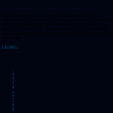
kvalificeringsrundor och nu skulle de bästa mötas för att utse
vinnaren.
Vi fick också träffa en grupp ungdomar från Latinskolan i
Malmö som nyss gjort sitt gymnasieprojekt på observatoiriet.
Rymdnytt om nye svenske astronauten Marcus Wandt och boknytt
om den legendariska astronomen Payne-Gaposchkin fanns också på
programmet.
Läs mer...
Sida 6 av 46
1
2
3
4
...
6
7
8
9