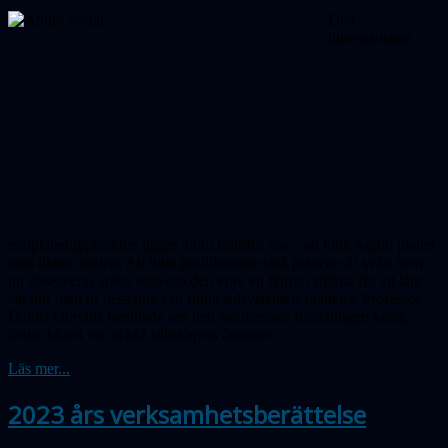
Den
intressantaste
exoplanetupptäckten ligger ännu framför oss – att hitta någon planet
som liknar jorden. Att hitta jord­lik­nande små planeter är svårt men
nu obser­veras solen som om den vore en fjärran stjärna för att lära
sig hur man ur dess ljus kan finna solsystemets planeter. Professor
Dainis Dravins berättade om den avancerade forskningen kring
detta. Mötet var också sällskapets årsmöte.
Läs mer...
2023 års verksamhetsberättelse