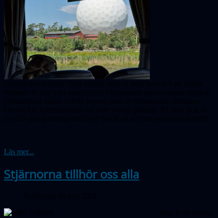
rymdobservatorium. Som vanligt reste vi med buss och på vägen
hämtade vi upp våra astrovänner i Halmstads astronomiska sällskap.
Tillsammans fyllde vi hela bussen med 50 intresserade deltagare.
Det vackra sommarvädret var som vanligt pålitligt. På plats fick vi
mycket god guidning inklusive besök på det helt nya besökscentret.
Läs mer...
Stjärnorna tillhör oss alla
Publicerad 06 juni 2024
Idag lever många