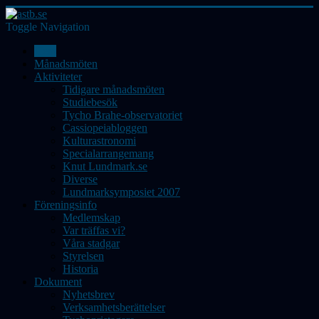
Toggle Navigation
Hem
Månadsmöten
Aktiviteter
Tidigare månadsmöten
Studiebesök
Tycho Brahe-observatoriet
Cassiopeiabloggen
Kulturastronomi
Specialarrangemang
Knut Lundmark.se
Diverse
Lundmarksymposiet 2007
Föreningsinfo
Medlemskap
Var träffas vi?
Våra stadgar
Styrelsen
Historia
Dokument
Nyhetsbrev
Verksamhetsberättelser