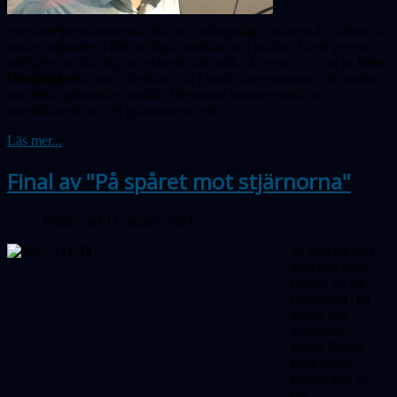
exoplanetpopulationen är stor och mångsidig. Galaxen är vidsträckt
med exoplaneter i alla möjliga storlekar och miljöer. Detta ger en
möjlighet att lära sig om planeter helt olik vår egen. Vi bjöd in
Jens
Hoeijmakers
, senior forskare vid Lunds observatorium, att berätta
om detta spännande område. Dessutom senaste rymd- och
astrobildsnytt och ett gymnasieprojekt.
Läs mer...
Final av "På spåret mot stjärnorna"
Publicerad 17 januari 2024
Vi startade året
med den stora
finalen av vår
frågesport "På
spåret mot
stjärnorna".
Bengt Rönde
hade under
hösten kört ett
par