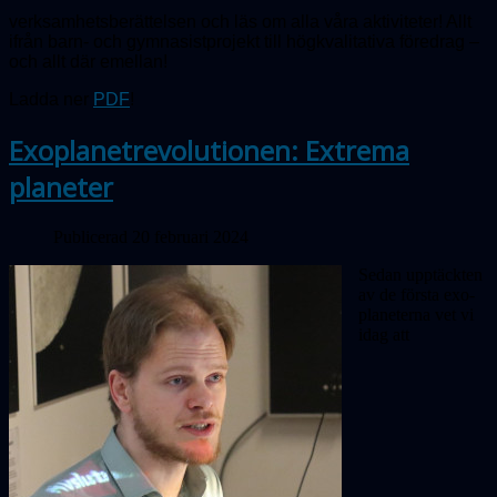
verksamhetsberättelsen och läs om alla våra aktiviteter! Allt
ifrån barn- och gymnasistprojekt till högkvalitativa föredrag –
och allt där emellan!
Ladda ner
PDF
!
Exoplanetrevolutionen: Extrema
planeter
Publicerad 20 februari 2024
Sedan upptäckten
av de första exo­
pla­neterna vet vi
idag att