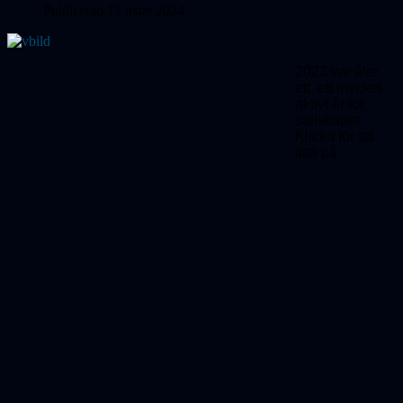
Publicerad 15 mars 2024
2023 var åter
ett ett mycket
aktivt år för
sällskapet.
Klicka för att
titta på