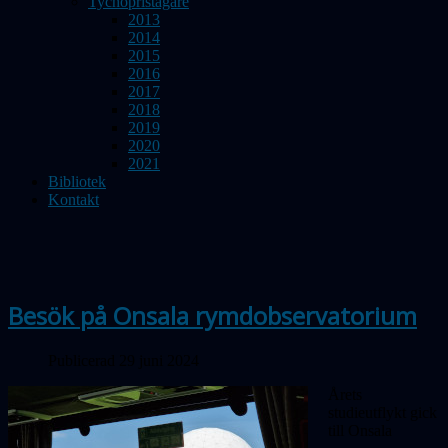
Tychopristagare
2013
2014
2015
2016
2017
2018
2019
2020
2021
Bibliotek
Kontakt
Besök på Onsala rymdobservatorium
Publicerad 29 juni 2024
Årets
studieutflykt gick
till Onsala