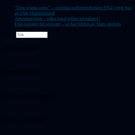
”Den svarta solen” – svenska solförmörkelsen 1954 i nytt ljus
av Olle Hammarlund
Artemisavtalet – vilka lagar gäller på månen?
Från kanaler till strövare – så har bilden av Mars ändrats
Sök ...
Medlemskap
Observatoriet
Cassiopeiabloggen
Knut Lundmark