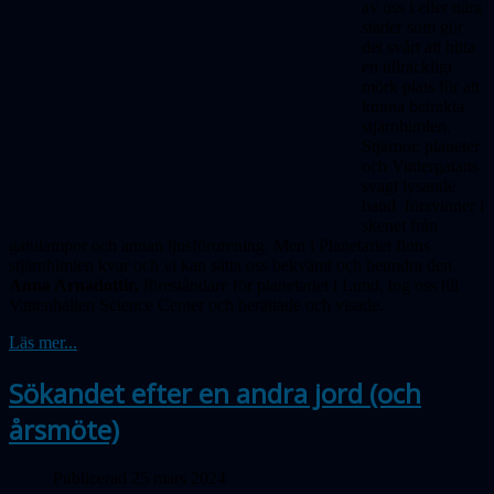
av oss i eller nära
städer som gör
det svårt att hitta
en tillräckligt
mörk plats för att
kunna betrakta
stjärnhimlen.
Stjärnor, planeter
och Vintergatans
svagt lysande
band försvinner i
skenet från
gatulampor och annan ljusförorening. Men i Planetariet finns
stjärnhimlen kvar och vi kan sätta oss bekvämt och beundra den.
Anna Arnadottir,
föreståndare för planetariet i Lund, tog oss till
Vattenhallen Science Center och berättade och visade.
Läs mer...
Sökandet efter en andra jord (och
årsmöte)
Publicerad 25 mars 2024