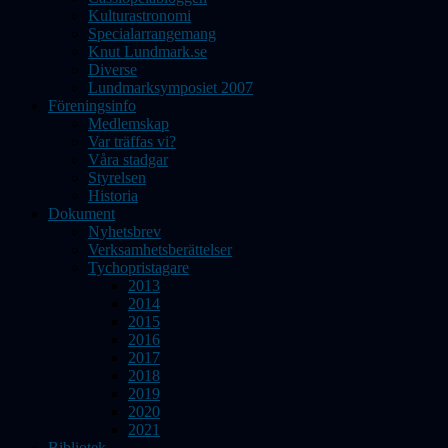
Kulturastronomi
Specialarrangemang
Knut Lundmark.se
Diverse
Lundmarksymposiet 2007
Föreningsinfo
Medlemskap
Var träffas vi?
Våra stadgar
Styrelsen
Historia
Dokument
Nyhetsbrev
Verksamhetsberättelser
Tychopristagare
2013
2014
2015
2016
2017
2018
2019
2020
2021
Bibliotek