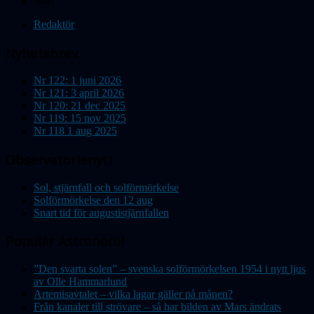
Start
Redaktör
Nyhetsbrev
Nr 122: 1 juni 2026
Nr 121: 3 april 2026
Nr 120: 21 dec 2025
Nr 119: 15 nov 2025
Nr 118 1 aug 2025
Observatorienytt
Sol, stjärnfall och solförmörkelse
Solförmörkelse den 12 aug
Snart tid för augustistjärnfallen
Populär Astronomi
”Den svarta solen” – svenska solförmörkelsen 1954 i nytt ljus
av Olle Hammarlund
Artemisavtalet – vilka lagar gäller på månen?
Från kanaler till strövare – så har bilden av Mars ändrats