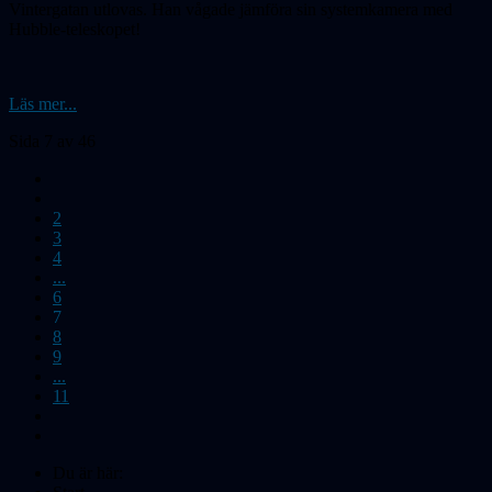
Vintergatan utlovas. Han vågade jämföra sin systemkamera med
Hubble-teleskopet!
Läs mer...
Sida 7 av 46
2
3
4
...
6
7
8
9
...
11
Du är här: