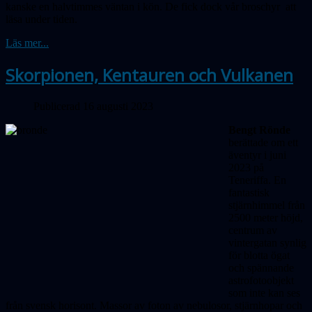
kanske en halvtimmes väntan i kön. De fick dock vår broschyr att
läsa under tiden.
Läs mer...
Skorpionen, Kentauren och Vulkanen
Publicerad 16 augusti 2023
Bengt Rönde
berättade om ett
äventyr i juni
2023 på
Teneriffa. En
fantastisk
stjärnhimmel från
2500 meter höjd,
centrum av
vintergatan synlig
för blotta ögat
och spännande
astrofotoobjekt
som inte kan ses
från svensk horisont. Massor av foton av nebulosor, stjärnhopar och