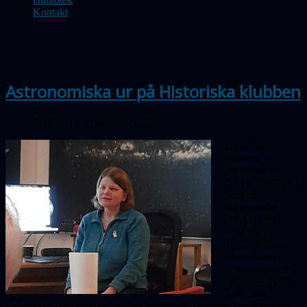
Kontakt
Astronomiska ur på Historiska klubben
Publicerad 18 december 2023
Historiska
klubben
avslutade
ASTB/TBO-året
med ett
lördagsmöte
(16.12) i all
enkelhet på
Tycho Brahe-
observatoriet.
Huvudinslaget
utgjordes av
Pia
Sjöholms
förnämliga föredragning av den avlägsne släktingen, kyrkoherden