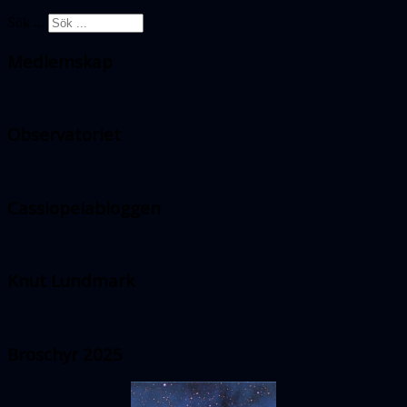
Sök ...
Medlemskap
Observatoriet
Cassiopeiabloggen
Knut Lundmark
Broschyr 2025