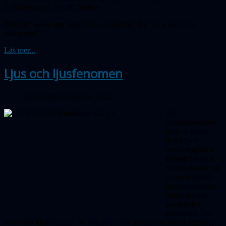
lyckligen är på väg till Jupiter.
Det blev också mer astrofoto och premiär för "På spåret mot
stjärnorna"!
Läs mer...
Ljus och ljusfenomen
Publicerad 09 oktober 2023
Till
septembermötet
hade vi bjudit
den kände
astrofotografen
Göran Strand
.
Medverkande via
zoom berättade
han genom sina
bilder om sin
passion för
astronomi, ljus
och olika ljusfenomen. Vi fick följa med på en resa bland regnbågar,