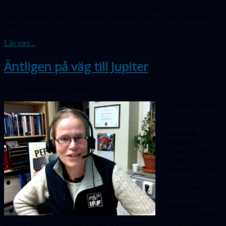
huvudmål är att i detalj studera några vintergatslika galaxer och
deras utkanter. Den 30 november berättade han om sitt sökandet
efter mörk materia.
Läs mer...
Äntligen på väg till Jupiter
Publicerad 12 oktober 2023
På månadsmötet
den 26 oktober
fick vi höra
Gabriella
Stenberg
Wieser
, rymd­
fysiker och
forskare vid IRF i
Kiruna. Via
zoom berättade
hon om sin
medverkan i
JUICE-projektet,
dvs om ESA:s rymdsond Jupiter Icy Moons Explorer, som nu