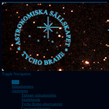
Toggle Navigation
Hem
Månadsmöten
Aktiviteter
Tidigare månadsmöten
Studiebesök
Tycho Brahe-observatoriet
Cassiopeiabloggen