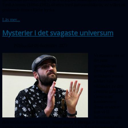
Emil Ahrents (1894-1982) arbeten med astronomiska ur, av vilket ett
praktverk finns i Fjelie kyrka.
Läs mer...
Mysterier i det svagaste universum
Publicerad 06 december 2023
Vi numera vet att
det runt
spiralgalaxer
finns svaga
strukturer som är
reliker från
bildandet av den
centrala galaxen.
Genom att
karakterisera
dessa strukturer
kan vi få
information om
den mörka materiens natur.
Santi Roca Fàbrega
är forskare vid
Lunds observatorium och arbetar med ESA:s Arrakhis-projekt, vars