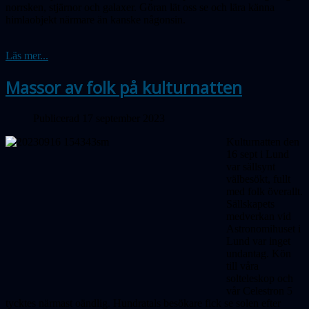
norrsken, stjärnor och galaxer. Göran lät oss se och lära känna
himlaobjekt närmare än kanske någonsin.
Läs mer...
Massor av folk på kulturnatten
Publicerad 17 september 2023
Kulturnatten den
16 sept i Lund
var sällsynt
välbesökt, fullt
med folk överallt.
Sällskapets
medverkan vid
Astronomihuset i
Lund var inget
undantag. Kön
till våra
solteleskop och
vår Celestron 5
tycktes närmast oändlig. Hundratals besökare fick se solen efter