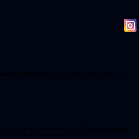
är att det blir enklare att vara medlem om flera i familjen är
uppgradering av vårt fjärrstyrbara teleskop. Nyligen fick sällskapets
a vid en ceremoni på Ekonomicentrum i Lund.