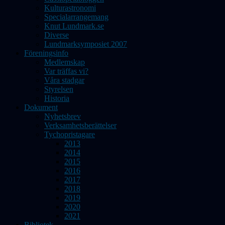
Kulturastronomi
Specialarrangemang
Knut Lundmark.se
Diverse
Lundmarksymposiet 2007
Föreningsinfo
Medlemskap
Var träffas vi?
Våra stadgar
Styrelsen
Historia
Dokument
Nyhetsbrev
Verksamhetsberättelser
Tychopristagare
2013
2014
2015
2016
2017
2018
2019
2020
2021
Bibliotek