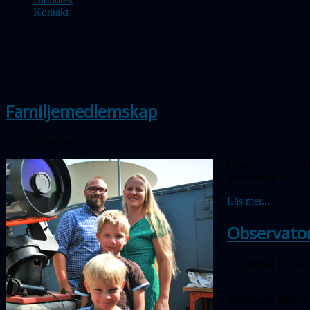
Kontakt
Familjemedlemskap
Publicerad 26 juni 2014
Under 2014 har säl
intresserade av ast
Läs mer...
Observator
Publicerad 19 juni
Sten K Johnsons stif
ordförande glädjen