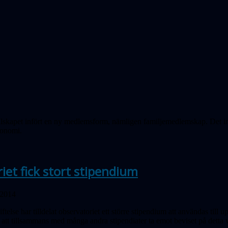
lskapet infört en ny medlemsform, nämligen familjemedlemskap. Det inneb
ronomi.
iet fick stort stipendium
 2014
telse har tilldelat observatoriet ett större stipendium att användas till 
 att tillsammans med många andra stipendiater ta emot beviset på dett