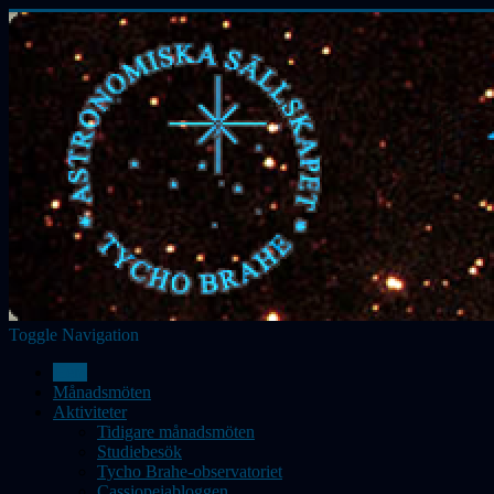
Toggle Navigation
Hem
Månadsmöten
Aktiviteter
Tidigare månadsmöten
Studiebesök
Tycho Brahe-observatoriet
Cassiopeiabloggen