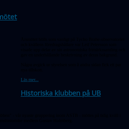
mötet
Årsmötet hölls som vanligt på Tycho Brahe-observatoriet
och kvällens föredragshållare var Leif Petersson som
visade upp delar av sin astronomiska frimärkssamling och
gav en underhållande beskrivning av deras bakgrund.
Några avgick ur styrelsen som å andra sidan fick ett par
nya tillskott.
Läs mer...
Historiska klubben på UB
klubben" - vår nyaste gruppering inom ASTB - möttes på tidig kväll i
rdomshistoriske medlem Gustav Holmberg.