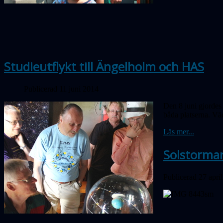
Studieutflykt till Ängelholm och HAS
Publicerad 11 juni 2014
Den 8 juni gjordes
båda platserna. Väd
Läs mer...
Solstorma
Publicerad 27 apri