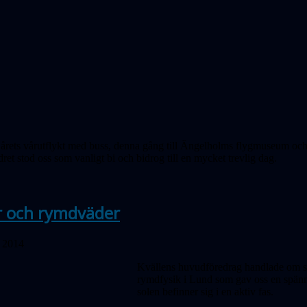
 årets vårutflykt med buss, denna gång till Ängelholms flygmuseum oc
ret stod oss som vanligt bi och bidrog till en mycket trevlig dag.
r och rymdväder
l 2014
Kvällens huvudföredrag handlade om sols
rymdfysik i Lund som gav oss en spännan
solen befinner sig i en aktiv fas.