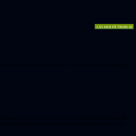
LÄS MER PÅ TBOBS.SE
h Hallands Astronomiska Sällskap. Vi blev mycket väl mottagna på
tormar och dess effekter. Det var Peter Wintoft från Institutet för
de inblick i dessa fenomen, som är speciellt aktuella just nu när