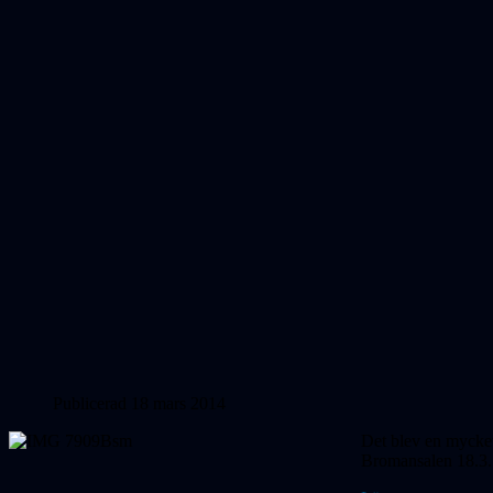
Publicerad 18 mars 2014
Det blev en mycket 
Bromansalen 18.3. 