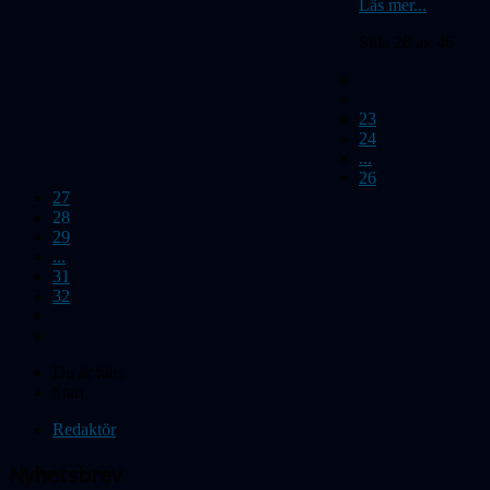
Läs mer...
Sida 28 av 46
23
24
...
26
27
28
29
...
31
32
Du är här:
Start
Redaktör
Nyhetsbrev