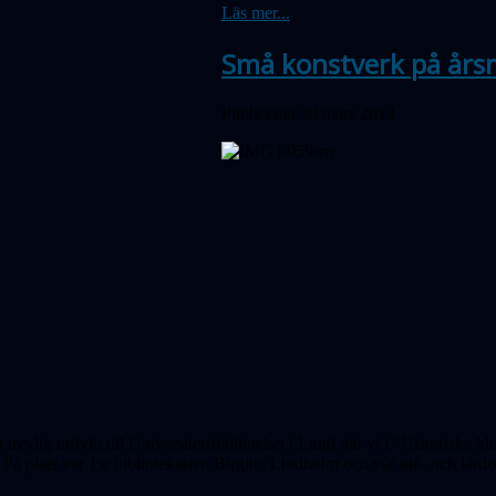
Läs mer...
Små konstverk på års
Publicerad 30 mars 2014
trevlig utflykt till Universitetsbiblioteket i Lund när vi i "Historiska 
På plats var 1:e bibliotekarien Birgitta Lindholm och vår idé- och lä