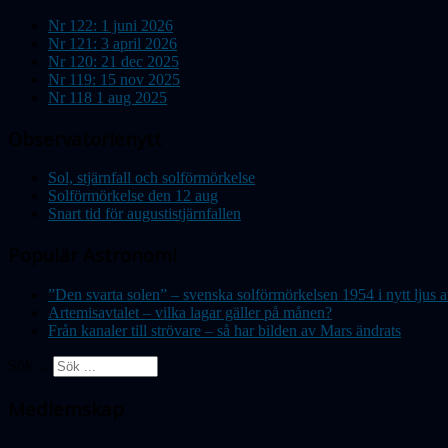
Nr 122: 1 juni 2026
Nr 121: 3 april 2026
Nr 120: 21 dec 2025
Nr 119: 15 nov 2025
Nr 118 1 aug 2025
Observatorienytt
Sol, stjärnfall och solförmörkelse
Solförmörkelse den 12 aug
Snart tid för augustistjärnfallen
Populär Astronomi
”Den svarta solen” – svenska solförmörkelsen 1954 i nytt lju
Artemisavtalet – vilka lagar gäller på månen?
Från kanaler till strövare – så har bilden av Mars ändrats
Sök ...
Medlemskap