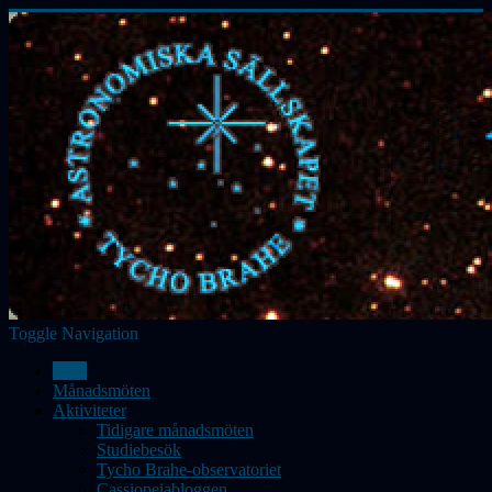
Toggle Navigation
Hem
Månadsmöten
Aktiviteter
Tidigare månadsmöten
Studiebesök
Tycho Brahe-observatoriet
Cassiopeiabloggen