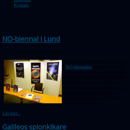
Kontakt
NO-biennal i Lund
Publicerad 03 februari 2009
2-3 februari medverkade sällskapet
i
NO-biennalen
som hölls i Lund.
Den arrangerades av det nationella
resurscentret för fysik och lockade
ca 250 lärare i fysik, kemi och
biologi. Vi bidrog med information
framförallt om de planerade
aktiviterna för skolor på Tycho
Brahe-observatoriet.
Läs mer...
Galileos spionkikare