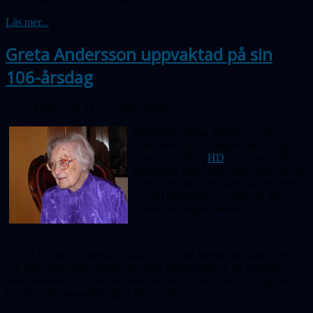
Läs mer...
Greta Andersson uppvaktad på sin
106-årsdag
Publicerad 21 november 2008
Sällskapets äldsta medlem, Greta
Andersson, har verkligen blivit firad.
Förutom artikel i
HD
hörde vi att Radio
Malmöhus gjort besök med intervju hos
Greta. Därvid sjöng man "Ja, må hon
leva uti hundrade år", vilket ju kan
tyckas vara något taktlöst...
ASTB i form av Anders Nyholm och Kjell Werner besökte Greta
och fick höra henne berätta om sina upplevelser på ett verkligt
underhållande sätt. Nu undrade hon om det inte snart var dags att
betala medlemsavgiften igen till ASTB.