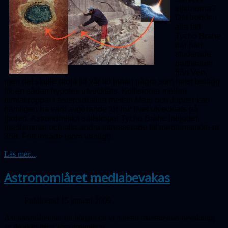
stjärnorna?
Det trodde i
alla fall
Tycho Brahe
när han
studerade
natthimlen
från Ven,
men det skulle dröja till vår tid innan några som helst belägg
för en sådan hypotes utvecklats. Kollisioner mellan
himlakroppar i asteroidbältet mellan Mars och Jupiter kan
nämligen ha varit avgörande för hur livet utvecklats på
jorden. Astronomiska sällskapet Tycho Brahe inbjuder
medlemmar och alla andra intresserade till medlemsmöte nr
358.
Fritt inträde (som vanligt).
Läs mer...
Astronomiåret mediabevakas
Publicerad 15 januari 2009
Astronomiåret har nu börjat och vi noterar massmedias bevakning
av de aktiviteter som arrangeras.