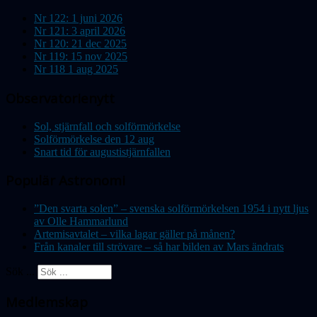
Nr 122: 1 juni 2026
Nr 121: 3 april 2026
Nr 120: 21 dec 2025
Nr 119: 15 nov 2025
Nr 118 1 aug 2025
Observatorienytt
Sol, stjärnfall och solförmörkelse
Solförmörkelse den 12 aug
Snart tid för augustistjärnfallen
Populär Astronomi
”Den svarta solen” – svenska solförmörkelsen 1954 i nytt ljus
av Olle Hammarlund
Artemisavtalet – vilka lagar gäller på månen?
Från kanaler till strövare – så har bilden av Mars ändrats
Sök ...
Medlemskap