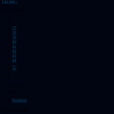
Läs mer...
Sida 46 av 46
37
38
39
40
41
42
43
44
...
46
Du är här:
Start
Redaktör
Nyhetsbrev