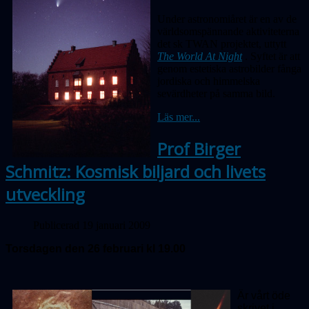
Under astronomiåret är en av de
världsomspännande aktiviteterna
det sk TWAN projektet, uttytt
The World At Night
. Syftet är att
genom estetiska astrobilder fånga
jordiska och himmelska
sevärdheter på samma bild.
Läs mer...
Prof Birger
Schmitz: Kosmisk biljard och livets
utveckling
Publicerad 19 januari 2009
Torsdagen den 26 februari kl 19.00
Är vårt öde
skrivet i