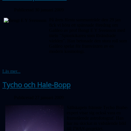
Publicerad 30 januari 2009
På årets första sammanträde den 29 jan
fick vi höra ett spännade föredrag om
Galileo av prof Bengt E Y Svensson med
titeln "Spionkikaren som förändrade
världen". Han betonade den stora roll som
Galileo spelat för framväxten av en
modern kosmologi.
Läs mer...
Tycho och Hale-Bopp
Publicerad 27 januari 2009
Sällskapets främste Tycho Brahe-
expert visar sig också vara en
framstående astrofotograf. Han
har nu skickat in vidstående bild
till
TWAN-
projektet.