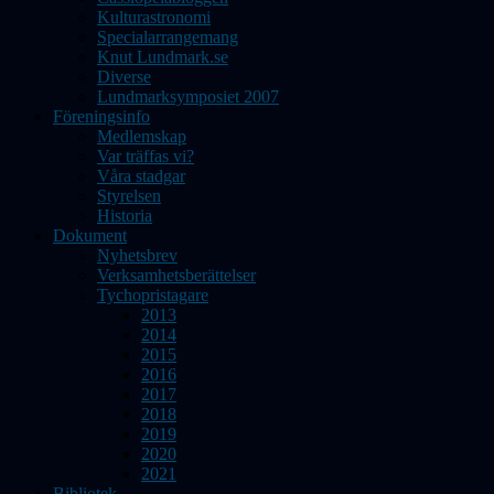
Kulturastronomi
Specialarrangemang
Knut Lundmark.se
Diverse
Lundmarksymposiet 2007
Föreningsinfo
Medlemskap
Var träffas vi?
Våra stadgar
Styrelsen
Historia
Dokument
Nyhetsbrev
Verksamhetsberättelser
Tychopristagare
2013
2014
2015
2016
2017
2018
2019
2020
2021
Bibliotek