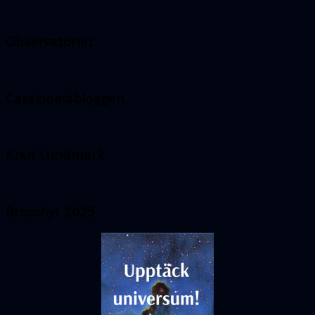
Observatoriet
Cassiopeiabloggen
Knut Lundmark
Broschyr 2025