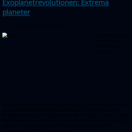
Exoplanetrevolutionen: Extrema
planeter
Publicerad 20 februari 2024
Sedan upptäckten
av de första exo­
pla­neterna vet vi
idag att
exoplanetpopulationen är stor och mångsidig. Galaxen är vidsträckt
med exoplaneter i alla möjliga storlekar och miljöer. Detta ger en
möjlighet att lära sig om planeter helt olik vår egen. Vi bjöd in
Jens
Hoeijmakers
, senior forskare vid Lunds observatorium, att berätta
om detta spännande område. Dessutom senaste rymd- och
astrobildsnytt och ett gymnasieprojekt.