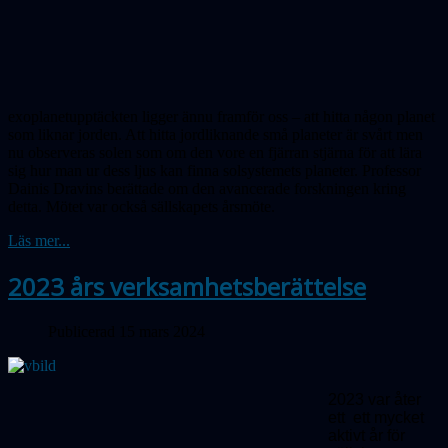
exoplanetupptäckten ligger ännu framför oss – att hitta någon planet
som liknar jorden. Att hitta jord­lik­nande små planeter är svårt men
nu obser­veras solen som om den vore en fjärran stjärna för att lära
sig hur man ur dess ljus kan finna solsystemets planeter. Professor
Dainis Dravins berättade om den avancerade forskningen kring
detta. Mötet var också sällskapets årsmöte.
Läs mer...
2023 års verksamhetsberättelse
Publicerad 15 mars 2024
2023 var åter
ett ett mycket
aktivt år för