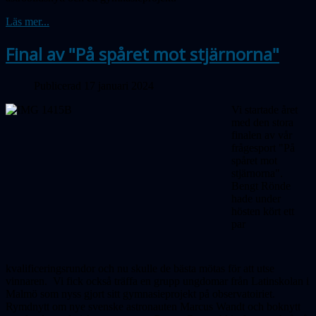
Läs mer...
Final av "På spåret mot stjärnorna"
Publicerad 17 januari 2024
Vi startade året
med den stora
finalen av vår
frågesport "På
spåret mot
stjärnorna".
Bengt Rönde
hade under
hösten kört ett
par
kvalificeringsrundor och nu skulle de bästa mötas för att utse
vinnaren.
Vi fick också träffa en grupp ungdomar från Latinskolan i
Malmö som nyss gjort sitt gymnasieprojekt på observatoiriet.
Rymdnytt om nye svenske astronauten Marcus Wandt och boknytt