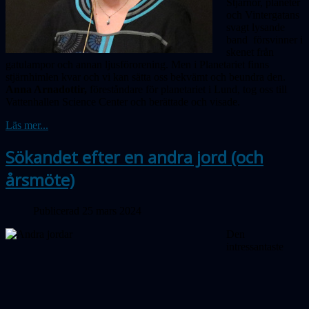
Stjärnor, planeter
och Vintergatans
svagt lysande
band försvinner i
skenet från
gatulampor och annan ljusförorening. Men i Planetariet finns
stjärnhimlen kvar och vi kan sätta oss bekvämt och beundra den.
Anna Arnadottir,
föreståndare för planetariet i Lund, tog oss till
Vattenhallen Science Center och berättade och visade.
Läs mer...
Sökandet efter en andra jord (och
årsmöte)
Publicerad 25 mars 2024
Den
intressantaste