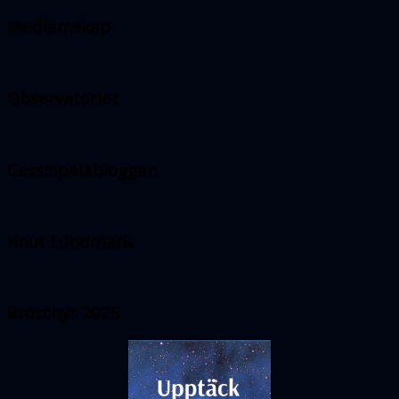
Medlemskap
Observatoriet
Cassiopeiabloggen
Knut Lundmark
Broschyr 2025