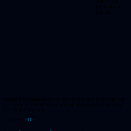
sällskapet.
Klicka för att
titta på
verksamhetsberättelsen och läs om alla våra aktiviteter! Allt
ifrån barn- och gymnasistprojekt till högkvalitativa föredrag –
och allt där emellan!
Ladda ner
PDF
!