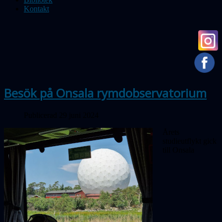
Kontakt
Besök på Onsala rymdobservatorium
Publicerad 29 juni 2024
Årets
studieutflykt gick
till Onsala