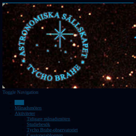
Toggle Navigation
Hem
Månadsmöten
Aktiviteter
Tidigare månadsmöten
Studiebesök
Tycho Brahe-observatoriet
Cassiopeiabloggen