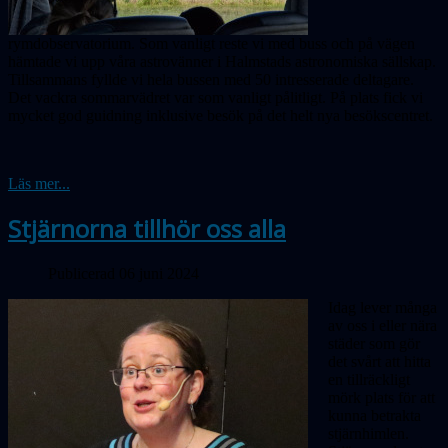
rymdobservatorium. Som vanligt reste vi med buss och på vägen
hämtade vi upp våra astrovänner i Halmstads astronomiska sällskap.
Tillsammans fyllde vi hela bussen med 50 intresserade deltagare.
Det vackra sommarvädret var som vanligt pålitligt. På plats fick vi
mycket god guidning inklusive besök på det helt nya besökscentret.
Läs mer...
Stjärnorna tillhör oss alla
Publicerad 06 juni 2024
Idag lever många
av oss i eller nära
städer som gör
det svårt att hitta
en tillräckligt
mörk plats för att
kunna betrakta
stjärnhimlen.