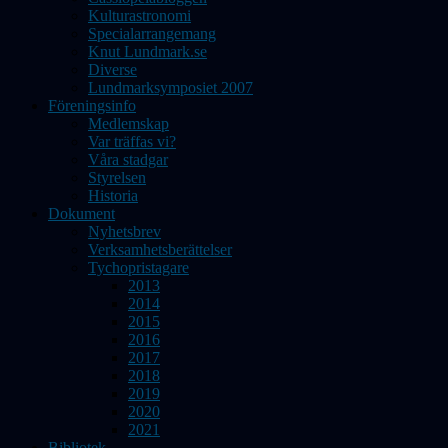
Kulturastronomi
Specialarrangemang
Knut Lundmark.se
Diverse
Lundmarksymposiet 2007
Föreningsinfo
Medlemskap
Var träffas vi?
Våra stadgar
Styrelsen
Historia
Dokument
Nyhetsbrev
Verksamhetsberättelser
Tychopristagare
2013
2014
2015
2016
2017
2018
2019
2020
2021
Bibliotek