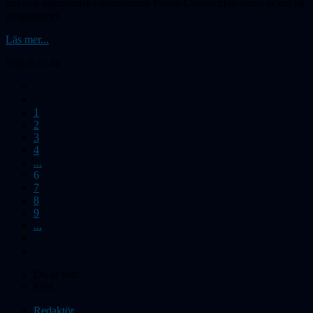
om den legendariska astronomen Payne-Gaposchkin fanns också på
programmet.
Läs mer...
Sida 6 av 46
1
2
3
4
...
6
7
8
9
...
Du är här:
Start
Redaktör