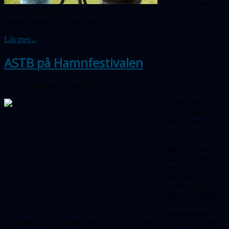
del skymmande
moln. Men massor av barn kollade på oss och en del testade sina
rymdkunskaper i en liten quiz.
Läs mer...
ASTB på Hamnfestivalen
Publicerad 25 juli 2023
Sällskapet
medverkade på
årets Hamn­
festival i
Limhamn 27-30
juli. Som vanligt
ställde vi upp
med våra två
speciella
solteleskop som
ger oss möjlighet
att visa upp
spektakulära
soleruptioner vid solens rand. Vädret varierade en del men det blev