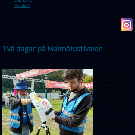
Kontakt
Två dagar på Malmöfestivalen
Publicerad 14 augusti 2023
Sällskapet var
som vanligt med
på barndelen av
Malmöfestivalen,
denna gång de
två första dagarna
11-12 augusti.
Främsta
dragplåstret var
våra solteleskop,
dock kunde vi
inte förhindra en