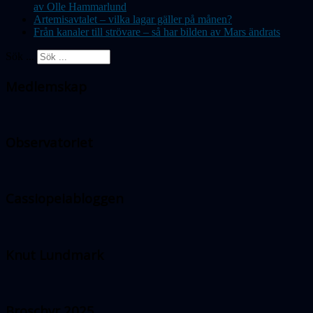
av Olle Hammarlund
Artemisavtalet – vilka lagar gäller på månen?
Från kanaler till strövare – så har bilden av Mars ändrats
Sök ...
Medlemskap
Observatoriet
Cassiopeiabloggen
Knut Lundmark
Broschyr 2025