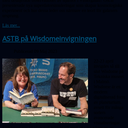
med detaljerade observationer av stjärnor i Vinter­gatan? Oscar
presenterade nya super­dator­simuleringar som skapar kosmologiska
experiment och hur dessa leder oss närmare en teori för galaxers
ursprung.
Läs mer...
ASTB på Wisdomeinvigningen
Publicerad 09 Maj 2023
22-23 april
invigdes så till
slut Wisdome på
Tekniska museet
i Malmö.
Wisdome är en
modern
digitaliserad form
av planetarium,
avsett för många
sorters
avancerade
visualiseringar.
Sällskapet var på plats och hjälpte till med att visa några av av