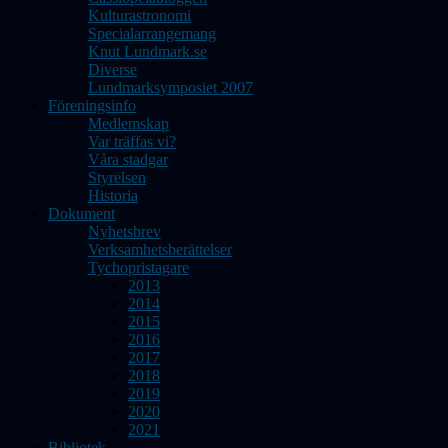
Kulturastronomi
Specialarrangemang
Knut Lundmark.se
Diverse
Lundmarksymposiet 2007
Föreningsinfo
Medlemskap
Var träffas vi?
Våra stadgar
Styrelsen
Historia
Dokument
Nyhetsbrev
Verksamhetsberättelser
Tychopristagare
2013
2014
2015
2016
2017
2018
2019
2020
2021
Bibliotek