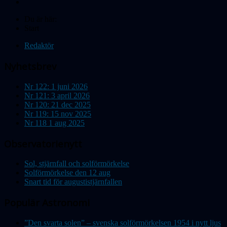
Du är här:
Start
Redaktör
Nyhetsbrev
Nr 122: 1 juni 2026
Nr 121: 3 april 2026
Nr 120: 21 dec 2025
Nr 119: 15 nov 2025
Nr 118 1 aug 2025
Observatorienytt
Sol, stjärnfall och solförmörkelse
Solförmörkelse den 12 aug
Snart tid för augustistjärnfallen
Populär Astronomi
”Den svarta solen” – svenska solförmörkelsen 1954 i nytt ljus