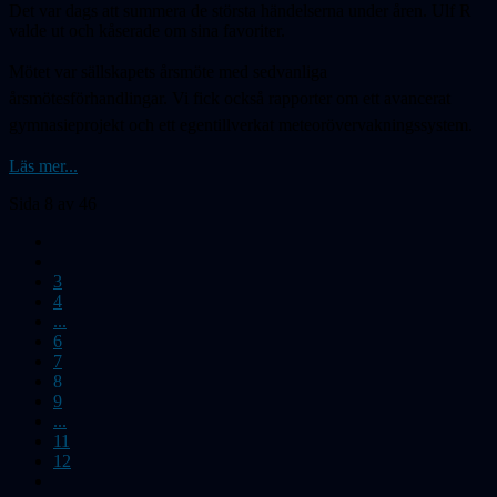
Det var dags att summera de största händelserna under åren. Ulf R
valde ut och kåserade om sina favoriter.
Mötet var sällskapets årsmöte med sedvanliga
årsmötesförhandlingar. Vi fick också rapporter om ett avancerat
gymnasieprojekt och ett egentillverkat meteorövervakningssystem.
Läs mer...
Sida 8 av 46
3
4
...
6
7
8
9
...
11
12