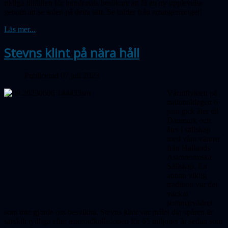
rikliga tillfällen för hundratals besökare att få en ny upplevelse
genom att se solen på detta sätt. Se bilder från arrangemanget!
Läs mer...
Stevns klint på nära håll
Publicerad 07 juli 2023
Vårutflykten på
nationaldagen 6
juni gick åter till
Danmark och
åter i sällskap
med våra vänner
från Hallands
Astronomiska
Sällskap. En
annan viktig
tradition var det
vackra
sommarvädret
som inte gjorde oss besvikna. Stevns klint var målet där spåren är
särskilt tydliga efter asteroidkollisionen för 65 miljoner år sedan som