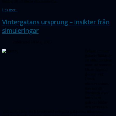
bidrog till att utrota dinosaurierna.
Läs mer...
Vintergatans ursprung – insikter från
simuleringar
Publicerad 14 Maj 2023
Frågan om hur
galaxer bildas är
ett olöst problem
inom astronomin.
Oscar Agertz,
docent vid
Lunds
observatorium,
gav oss en
överblick över
hur vi tror
galaxer bildas
och utvecklas.
Vad kan vi lära oss från de mest avlägsna galaxerna tillsammans