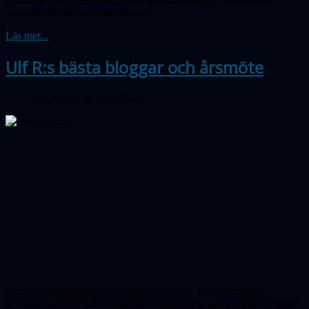
museets vetenskapsinstallationer.
Läs mer...
Ulf R:s bästa bloggar och årsmöte
Publicerad 03 april 2023
Cassiopeiabloggen såg dagens ljus år 2010. Sedan dess har
redaktören Ulf R Johansson hunnit med drygt 2000 ASTB-bloggar.