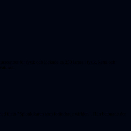
urscentret för fysik och lockade ca 250 lärare i fysik, kemi och
atoriet.
 med titeln "Spionkikaren som förändrade världen". Han betonade den