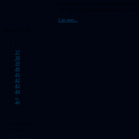
ASTB i form av Anders Nyholm och Kjell W
var dags att betala medlemsavgiften igen
Läs mer...
Sida 46 av 46
37
38
39
40
41
42
43
44
...
46
Du är här:
Start