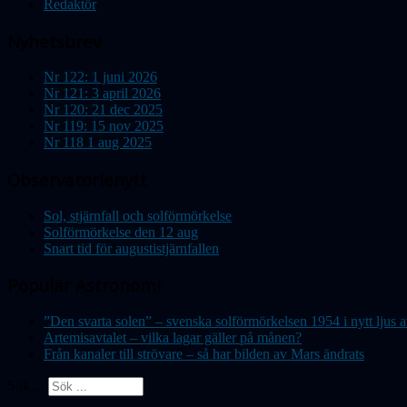
Redaktör
Nyhetsbrev
Nr 122: 1 juni 2026
Nr 121: 3 april 2026
Nr 120: 21 dec 2025
Nr 119: 15 nov 2025
Nr 118 1 aug 2025
Observatorienytt
Sol, stjärnfall och solförmörkelse
Solförmörkelse den 12 aug
Snart tid för augustistjärnfallen
Populär Astronomi
”Den svarta solen” – svenska solförmörkelsen 1954 i nytt lju
Artemisavtalet – vilka lagar gäller på månen?
Från kanaler till strövare – så har bilden av Mars ändrats
Sök ...