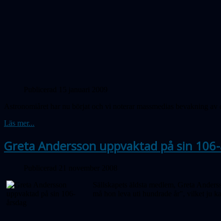
Publicerad 15 januari 2009
Astronomiåret har nu börjat och vi noterar massmedias bevakning av d
Läs mer...
Greta Andersson uppvaktad på sin 106
Publicerad 21 november 2008
Sällskapets äldsta medlem, Greta Andersso
må hon leva uti hundrade år", vilket ju ka