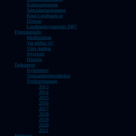
Kulturastronomi
Specialarrangemang
Knut Lundmark.se
Diverse
Lundmarksymposiet 2007
Föreningsinfo
Medlemskap
Var träffas vi?
Våra stadgar
Styrelsen
Historia
Dokument
Nyhetsbrev
Verksamhetsberättelser
Tychopristagare
2013
2014
2015
2016
2017
2018
2019
2020
2021
Bibliotek