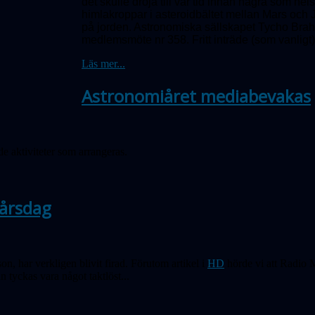
det skulle dröja till vår tid innan några som he
himlakroppar i asteroidbältet mellan Mars och J
på jorden. Astronomiska sällskapet Tycho Brah
medlemsmöte nr 358.
Fritt inträde (som vanligt)
Läs mer...
Astronomiåret mediabevakas
e aktiviteter som arrangeras.
-årsdag
n, har verkligen blivit firad. Förutom artikel i
HD
hörde vi att Radio 
n tyckas vara något taktlöst...