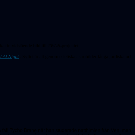
at in vidstående bild till
TWAN-
projektet.
d At Night
. Syftet är att genom estetiska astrobilder fånga jordiska och
lla fall Tycho Brahe när han studerade natthimlen från Ven, men