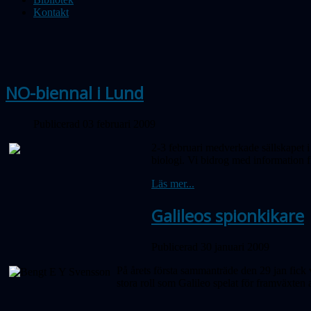
Kontakt
NO-biennal i Lund
Publicerad 03 februari 2009
2-3 februari medverkade sällskapet 
biologi. Vi bidrog med information f
Läs mer...
Galileos spionkikare
Publicerad 30 januari 2009
På årets första sammanträde den 29 jan fic
stora roll som Galileo spelat för framväxte