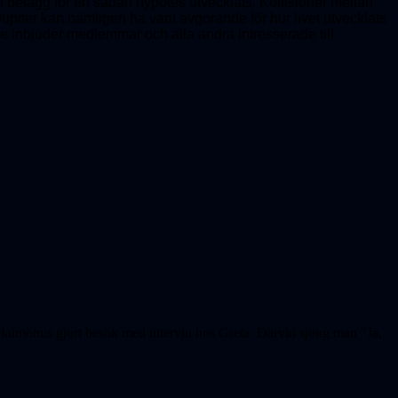
lst belägg för en sådan hypotes utvecklats. Kollisioner mellan
upiter kan nämligen ha varit avgörande för hur livet utvecklats
e inbjuder medlemmar och alla andra intresserade till
.
Malmöhus gjort besök med intervju hos Greta. Därvid sjöng man "Ja,