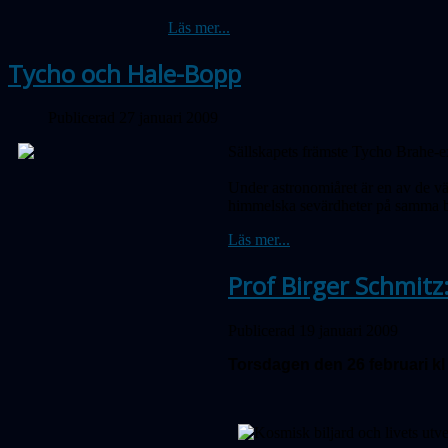
Läs mer...
Tycho och Hale-Bopp
Publicerad 27 januari 2009
Sällskapets främste Tycho Brahe-exp
Under astronomiåret är en av de v
himmelska sevärdheter på samma b
Läs mer...
Prof Birger Schmitz:
Publicerad 19 januari 2009
Torsdagen den 26 februari kl