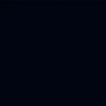
erner besökte Greta och fick höra henne berätta om sina upplevelser p
 till ASTB.