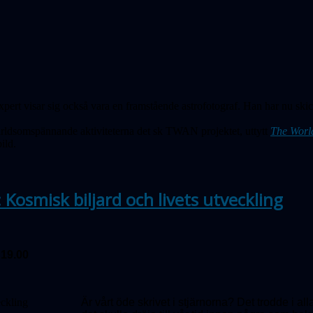
ert visar sig också vara en framstående astrofotograf. Han har nu skick
ärldsomspännande aktiviteterna det sk TWAN projektet, uttytt
The Worl
ild.
 Kosmisk biljard och livets utveckling
 19.00
Är vårt öde skrivet i stjärnorna? Det trodde i a