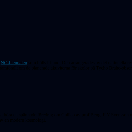
i
NO-biennalen
som hölls i Lund. Den arrangerades av det nationella res
ramförallt om de planerade aktiviterna för skolor på Tycho Brahe-observ
k vi höra ett spännade föredrag om Galileo av prof Bengt E Y Svensson
n av en modern kosmologi.