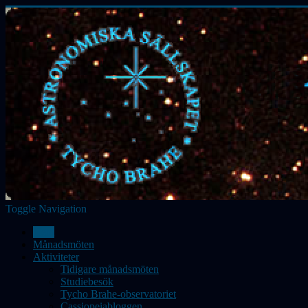
Toggle Navigation
Hem
Månadsmöten
Aktiviteter
Tidigare månadsmöten
Studiebesök
Tycho Brahe-observatoriet
Cassiopeiabloggen