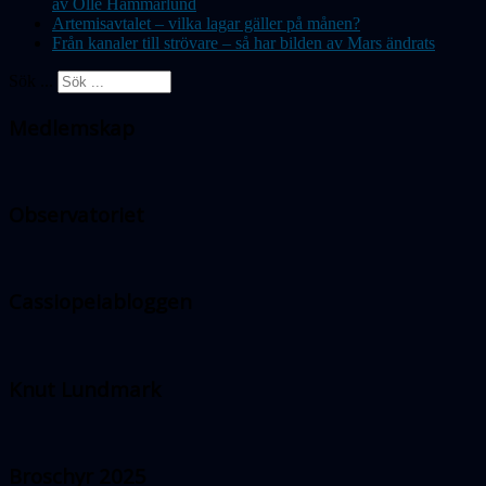
av Olle Hammarlund
Artemisavtalet – vilka lagar gäller på månen?
Från kanaler till strövare – så har bilden av Mars ändrats
Sök ...
Medlemskap
Observatoriet
Cassiopeiabloggen
Knut Lundmark
Broschyr 2025