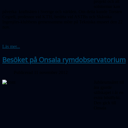
projekt och att
solstormar kan
påverka kraftnäten i Sverige och världen. Om detta kunde Torsten
Cegrell, professor vid KTH, berätta vid ASTBs och Skånska
Ingenjörs-klubbens gemensamma möte på Tekniska museet den 22
nov.
Läs mer...
Besöket på Onsala rymdobservatorium
Publicerad 11 november 2012
Jubileumsåret till
ära gjorde
sällskapet i år en
extra höstflykt.
Den gick till
Onsala