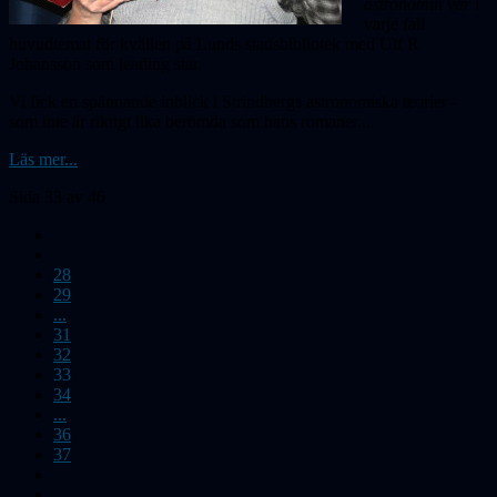
astronomin var
i
varje fall
huvudtemat för kvällen på Lunds stadsbibliotek med Ulf R
Johansson som leading star.
Vi fick en spännande inblick i Strindbergs astronomiska teorier -
som inte är riktigt lika berömda som hans romaner...
Läs mer...
Sida 33 av 46
28
29
...
31
32
33
34
...
36
37