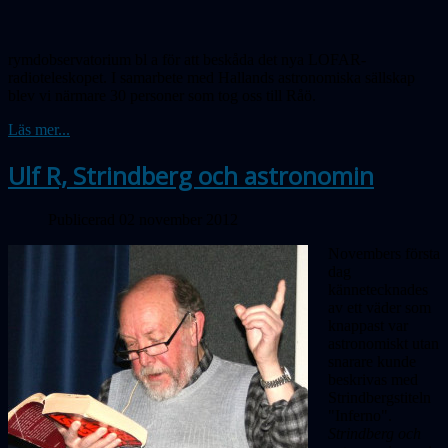
rymdobservatorium bl a för att beskåda det nya LOFAR-
radioteleskopet. I samarbete med Hallands astronomiska sällskap
blev vi närmare 30 personer som tog oss till Råö.
Läs mer...
Ulf R, Strindberg och astronomin
Publicerad 02 november 2012
Novembers första
dag
kännetecknades
av ett väder som
knappast var
astronomiskt utan
snarare kunde
beskrivas med
Strindbergstiteln
"Inferno".
Strindberg och