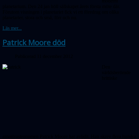
modernt
planetarium. Den 24 jan höll sällskapet årets första möte där.
Förutom visningen i planetariet fick vi ett föredrag om olika
planetarier, stora och små, förr och nu.
Läs mer...
Patrick Moore död
Publicerad 11 december 2012
Den
världsberömde
brittiske
amatörastronomen Patrick Moore har avlidit. Han skrev flera hundra