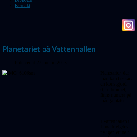
Kontakt
Planetariet på Vattenhallen
Publicerad 27 januari 2013
Planetarier, där
man kan beskåda
en konstgjord
stjärnhimmel,
finns numera på
många platser.
I Vattenhallen i
Lund invigdes
nyligen ett helt