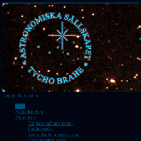
Toggle Navigation
Hem
Månadsmöten
Aktiviteter
Tidigare månadsmöten
Studiebesök
Tycho Brahe-observatoriet
Cassiopeiabloggen