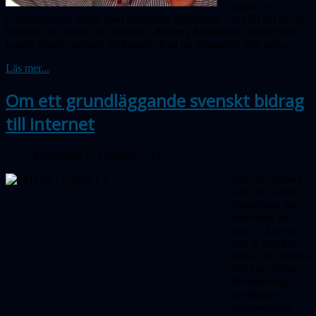
damm och
centimeterstora stenar med försumbar gravitation växa till allt större
kroppar och fastna vid varandra?
Anders Johansen
, forskare från
Lunds Observatorium, förklarade detta på säsongens sista möte.
Läs mer...
Om ett grundläggande svenskt bidrag
till internet
Publicerad 25 november 2012
Vad har internet
och det svenska
elkraftnätet med
astronomi att
göra? - Kanske
inte så mycket,
mer än att datanät
blivit en viktig
förutsättning för
storskaliga
astronomiska