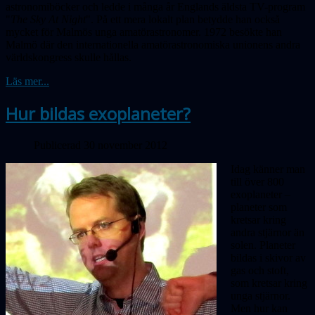
astronomiböcker och ledde i många år Englands äldsta TV-program
"
The Sky At Night
". På ett mera lokalt plan betydde han också
mycket för Malmös unga amatörastronomer. 1972 besökte han
Malmö där den internationella amatörastronomiska unionens andra
världskongress skulle hållas.
Läs mer...
Hur bildas exoplaneter?
Publicerad 30 november 2012
Idag känner man
till över 800
exoplaneter –
planeter som
kretsar kring
andra stjärnor än
solen. Planeter
bildas i skivor av
gas och stoft,
som kretsar kring
unga stjärnor.
Men hur kan