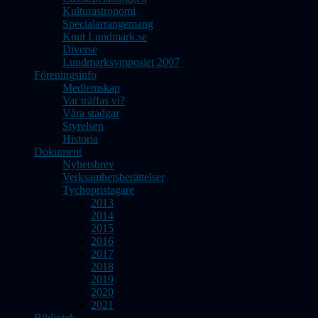
Kulturastronomi
Specialarrangemang
Knut Lundmark.se
Diverse
Lundmarksymposiet 2007
Föreningsinfo
Medlemskap
Var träffas vi?
Våra stadgar
Styrelsen
Historia
Dokument
Nyhetsbrev
Verksamhetsberättelser
Tychopristagare
2013
2014
2015
2016
2017
2018
2019
2020
2021
Bibliotek