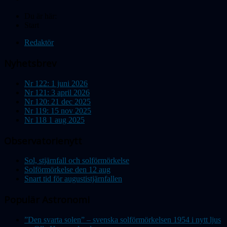
Du är här:
Start
Redaktör
Nyhetsbrev
Nr 122: 1 juni 2026
Nr 121: 3 april 2026
Nr 120: 21 dec 2025
Nr 119: 15 nov 2025
Nr 118 1 aug 2025
Observatorienytt
Sol, stjärnfall och solförmörkelse
Solförmörkelse den 12 aug
Snart tid för augustistjärnfallen
Populär Astronomi
”Den svarta solen” – svenska solförmörkelsen 1954 i nytt ljus