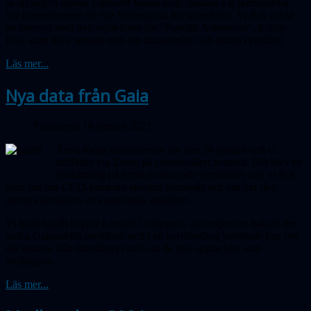
så att någon stjärna våldsamt kastas iväg. Sådana s k skenstjärnor
har konsekvenser för hur Vintergatan har utvecklats. Vi fick också
en intervju med nya redaktören för "Populär Astronomi", Katrin
Ros, samt höra senaste nytt om marssonder och annan rymdfart.
Läs mer...
Nya data från Gaia
Publicerad 18 januari 2021
Årets första månadsmöte var den 28 januari och vi
träffades via Zoom på coronasäkert avstånd. Det blev en
fort­sättning på temat avancerade astrobilder och vi fick
höra om hur CCD-kameran använts historiskt och om hur den
numera användes av avancerade amatörer.
Vi hade bjudit in prof Lennart Lindegren, nyckelperson bakom det
unika Gaiasatellit-projektet, och i ett kortföredrag berättade han om
det senaste från datasläppet och om de nya upptäckter som
möjliggörs.
Läs mer...