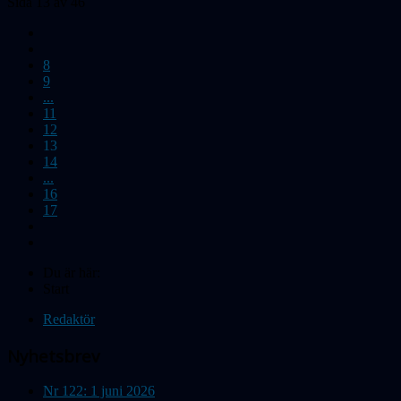
Sida 13 av 46
8
9
...
11
12
13
14
...
16
17
Du är här:
Start
Redaktör
Nyhetsbrev
Nr 122: 1 juni 2026