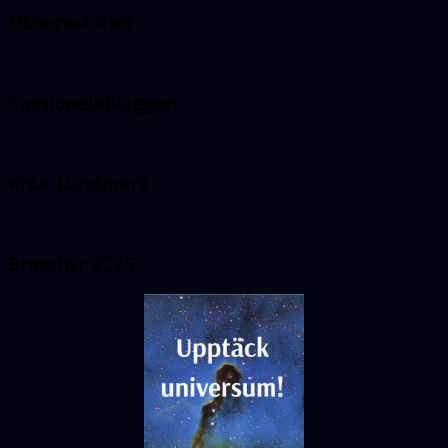
Observatoriet
Cassiopeiabloggen
Knut Lundmark
Broschyr 2025