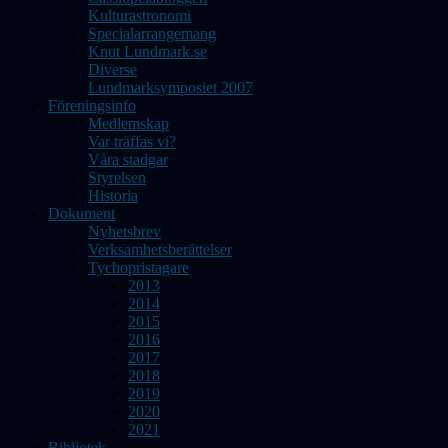
Kulturastronomi
Specialarrangemang
Knut Lundmark.se
Diverse
Lundmarksymposiet 2007
Föreningsinfo
Medlemskap
Var träffas vi?
Våra stadgar
Styrelsen
Historia
Dokument
Nyhetsbrev
Verksamhetsberättelser
Tychopristagare
2013
2014
2015
2016
2017
2018
2019
2020
2021
Bibliotek