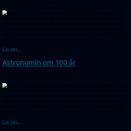
Publicerad 09 december 2020
Årets sista möte den 3 december hade formen av ett
litet virtuellt julbord med flera goda rätter. Vi fick smakprov på hur
amatörastronomi gjordes på 1970-talet och hur det kan göras idag.
Vi hade som vanligt bjudit in experter som hjälpte oss att svara på
hur Betelgeuse kan variera i ljusstyrka och hur det starka ljussken
som observerades nyligen över Sverige kan förklaras.
Läs mer...
Astronomin om 100 år
Publicerad 19 oktober 2020
Den 29 okt hade vi ett mera ordinarie månadsmöte – fast
på nätet. Professor Dainis Dravins från Lunds observatorium tittade i
kristallkulan och spekulerade på det spännande temat "Astronomin
om 100 år". Det blev en hisnande resa i framtida astronomiska
äventyr. Som vanligt inledde vi mötet med några rykande aktuella
nyheter.
Läs mer...