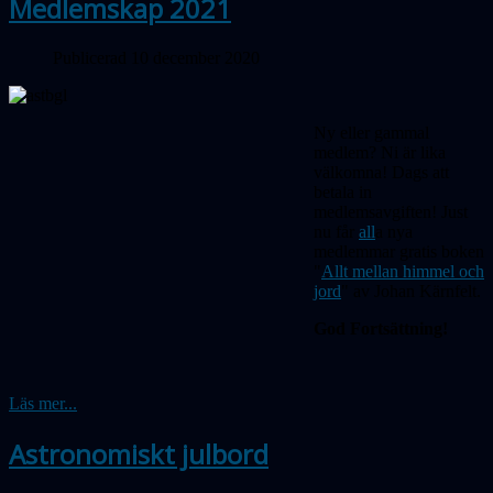
Medlemskap 2021
Publicerad 10 december 2020
Ny eller gammal
medlem? Ni är lika
välkomna! Dags att
betala in
medlemsavgiften! Just
nu får
all
a nya
medlemmar gratis boken
"
Allt mellan himmel och
jord
" av Johan Kärnfelt.
God Fortsättning!
Läs mer...
Astronomiskt julbord