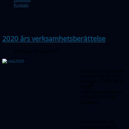
Kontakt
2020 års verksamhetsberättelse
Publicerad 18 mars 2021
2020 var trots pandemin
ett mycket aktivt år för
sällskapet. Klicka för att
titta på
verksamhetsberättelsen
och läs om alla våra
aktiviteter!
Allt ifrån barn- och
gymnasistprojekt till