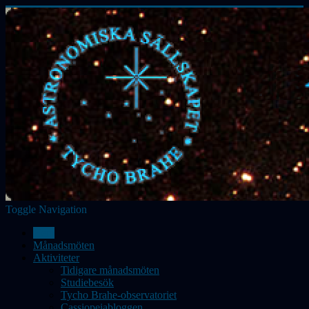
Toggle Navigation
Hem
Månadsmöten
Aktiviteter
Tidigare månadsmöten
Studiebesök
Tycho Brahe-observatoriet
Cassiopeiabloggen