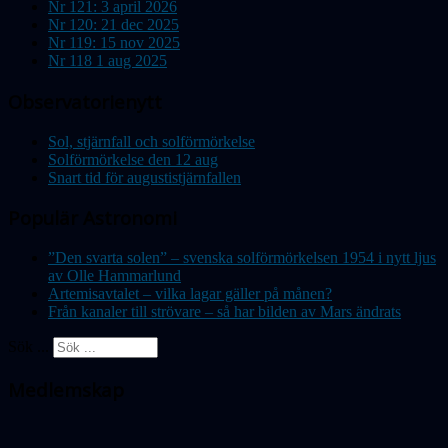
Nr 121: 3 april 2026
Nr 120: 21 dec 2025
Nr 119: 15 nov 2025
Nr 118 1 aug 2025
Observatorienytt
Sol, stjärnfall och solförmörkelse
Solförmörkelse den 12 aug
Snart tid för augustistjärnfallen
Populär Astronomi
”Den svarta solen” – svenska solförmörkelsen 1954 i nytt ljus
av Olle Hammarlund
Artemisavtalet – vilka lagar gäller på månen?
Från kanaler till strövare – så har bilden av Mars ändrats
Sök ...
Medlemskap