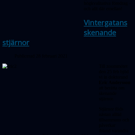
högkvalitativa föredrag –
och allt där emellan!
Vintergatans
skenande
stjärnor
Publicerad 28 februari 2021
Till zoommötet
den 25 feb bjöd
vi in doktorand
Eric Andersson
att berätta om
skenande
stjärnor.
Stjärnor föds
nästan alltid
tillsammans och
påverkar
ibland varandra