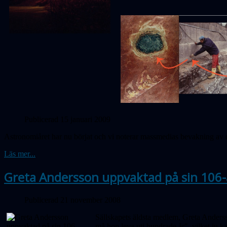
Publicerad 15 januari 2009
Astronomiåret har nu börjat och vi noterar massmedias bevakning av d
Läs mer...
Greta Andersson uppvaktad på sin 106
Publicerad 21 november 2008
Sällskapets äldsta medlem, Greta Andersso
må hon leva uti hundrade år", vilket ju ka