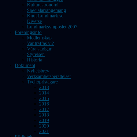
Kulturastronomi
Specialarrangemang
Knut Lundmark.se
Diverse
Lundmarksymposiet 2007
Föreningsinfo
Medlemskap
Var träffas vi?
Våra stadgar
Styrelsen
Historia
Dokument
Nyhetsbrev
Verksamhetsberättelser
Tychopristagare
2013
2014
2015
2016
2017
2018
2019
2020
2021
Bibliotek