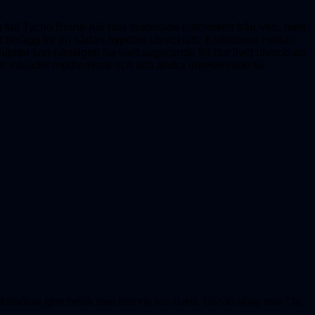
lla fall Tycho Brahe när han studerade natthimlen från Ven, men
lst belägg för en sådan hypotes utvecklats. Kollisioner mellan
upiter kan nämligen ha varit avgörande för hur livet utvecklats
e inbjuder medlemmar och alla andra intresserade till
.
Malmöhus gjort besök med intervju hos Greta. Därvid sjöng man "Ja,