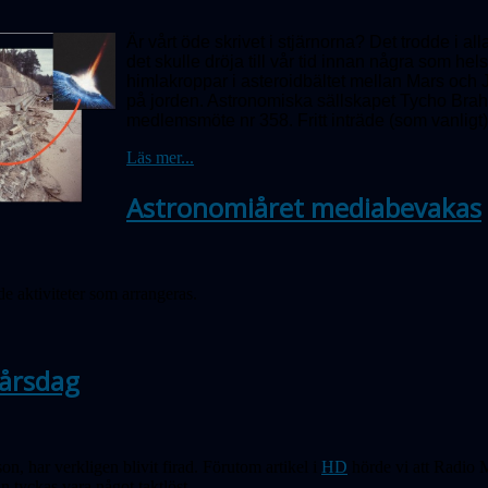
Är vårt öde skrivet i stjärnorna? Det trodde i a
det skulle dröja till vår tid innan några som he
himlakroppar i asteroidbältet mellan Mars och J
på jorden. Astronomiska sällskapet Tycho Brah
medlemsmöte nr 358.
Fritt inträde (som vanligt)
Läs mer...
Astronomiåret mediabevakas
e aktiviteter som arrangeras.
-årsdag
n, har verkligen blivit firad. Förutom artikel i
HD
hörde vi att Radio 
n tyckas vara något taktlöst...