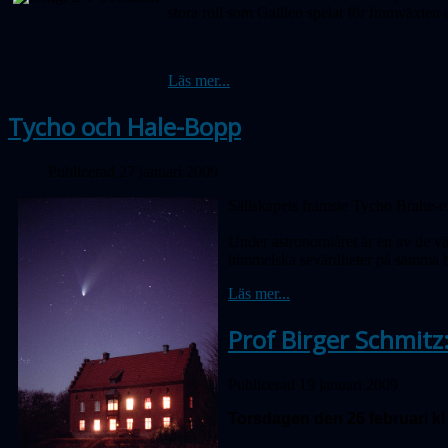
stora roll som Galileo spelat för framväxte
Läs mer...
Tycho och Hale-Bopp
Publicerad 27 januari 2009
Sällskapets främste Tycho Brahe-exp
Under astronomiåret är en av de v
himmelska sevärdheter på samma b
Läs mer...
Prof Birger Schmitz:
Publicerad 19 januari 2009
Torsdagen den 26 februari kl