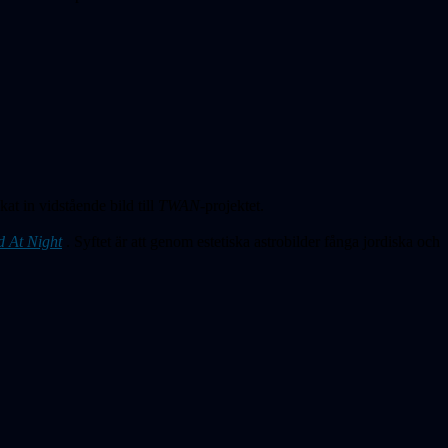
at in vidstående bild till
TWAN-
projektet.
d At Night
. Syftet är att genom estetiska astrobilder fånga jordiska och