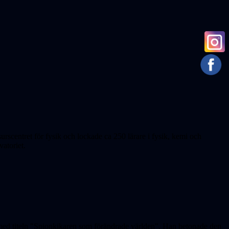
urscentret för fysik och lockade ca 250 lärare i fysik, kemi och
atoriet.
 med titeln "Spionkikaren som förändrade världen". Han betonade den