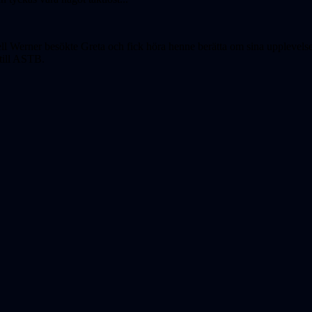
erner besökte Greta och fick höra henne berätta om sina upplevelser p
 till ASTB.