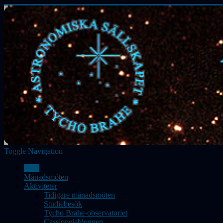
Toggle Navigation
Hem
Månadsmöten
Aktiviteter
Tidigare månadsmöten
Studiebesök
Tycho Brahe-observatoriet
Cassiopeiabloggen