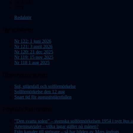
Du är här:
Start
Redaktör
Nyhetsbrev
Nr 122: 1 juni 2026
Nr 121: 3 april 2026
Nr 120: 21 dec 2025
Nr 119: 15 nov 2025
Nr 118 1 aug 2025
Observatorienytt
Sol, stjärnfall och solförmörkelse
Solförmörkelse den 12 aug
Snart tid för augustistjärnfallen
Populär Astronomi
”Den svarta solen” – svenska solförmörkelsen 1954 i nytt lju
Artemisavtalet – vilka lagar gäller på månen?
Från kanaler till strövare – så har bilden av Mars ändrats