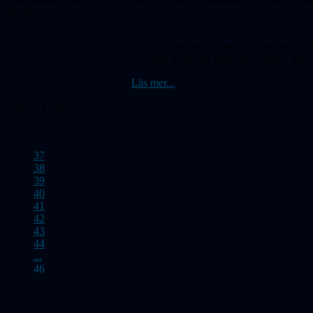
ASTB i form av Anders Nyholm och Kjell W
var dags att betala medlemsavgiften igen
Läs mer...
Sida 46 av 46
37
38
39
40
41
42
43
44
...
46