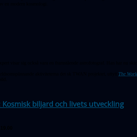
n av en modern kosmologi.
ert visar sig också vara en framstående astrofotograf. Han har nu skick
ärldsomspännande aktiviteterna det sk TWAN projektet, uttytt
The Worl
ild.
 Kosmisk biljard och livets utveckling
 19.00