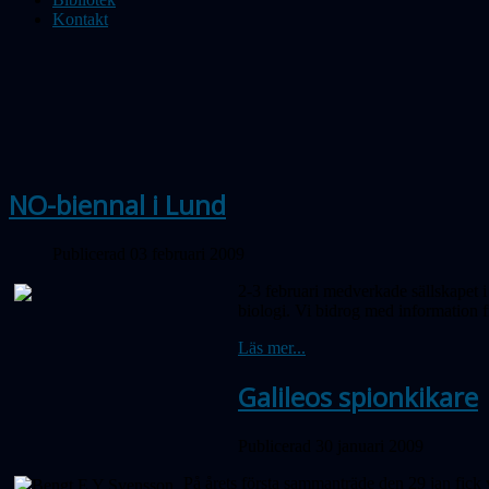
Kontakt
NO-biennal i Lund
Publicerad 03 februari 2009
2-3 februari medverkade sällskapet 
biologi. Vi bidrog med information f
Läs mer...
Galileos spionkikare
Publicerad 30 januari 2009
På årets första sammanträde den 29 jan fic