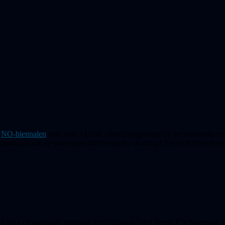
i
NO-biennalen
som hölls i Lund. Den arrangerades av det nationella res
ramförallt om de planerade aktiviterna för skolor på Tycho Brahe-observ
k vi höra ett spännade föredrag om Galileo av prof Bengt E Y Svensson