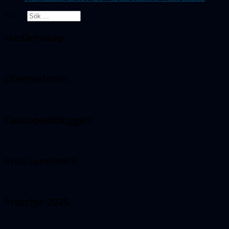
Sök ...
Medlemskap
Observatoriet
Cassiopeiabloggen
Knut Lundmark
Broschyr 2025