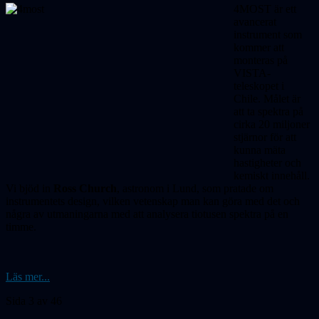
4MOST är ett
avancerat
instrument som
kommer att
monteras på
VISTA-
teleskopet i
Chile. Målet är
att
ta spektra på
cirka 20 miljoner
stjärnor
för att
kunna mäta
hastig­heter och
kemiskt innehåll.
Vi bjöd in
Ross Church
, astronom i Lund, som pratade om
instrumentets design, vilken vetenskap man kan göra med det och
några av utmaning­arna med att analysera tiotusen spektra på en
timme.
Läs mer...
Sida 3 av 46