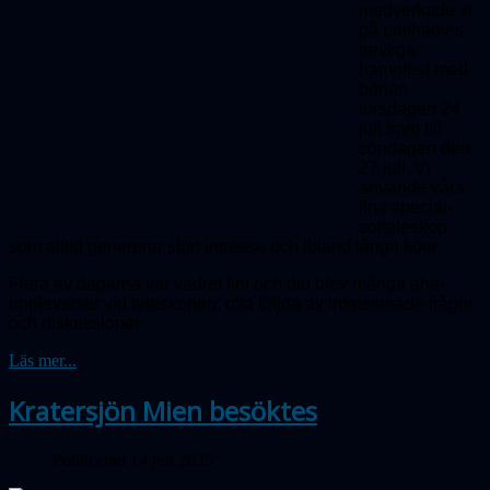
medverkade vi
på Limhamns
trevliga
hamnfest med
början
torsdagen 24
juli fram till
söndagen den
27 juli. Vi
använde våra
fina special­
solteleskop
som alltid genererar stort intresse och ibland långa köer.
Flera av dagarna var vädret fint och det blev många aha-
upplevelser vid teleskopen, ofta följda av intresserade frågor
och diskussioner.
Läs mer...
Kratersjön Mien besöktes
Publicerad 14 juli 2025