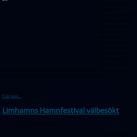
på de två första
dagarna av
Malmöfestivalens
barndel innehöll
mycket sol och
därmed en strid
ström av
entusiastiska barn
(och föräldrar)
som ville titta i
våra teleskop.
Dessutom fick
barnen tillfälle att pyssla i tältet bredvid. Allt gick utmärkt men det
var varmt för våra funktionärer som jobbade i solen.
Läs mer...
Limhamns Hamnfestival välbesökt
Publicerad 23 juli 2025
Som vanligt