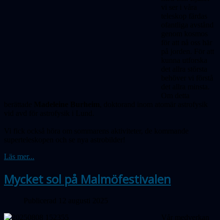
vi ser i våra
teleskop färdas
ofantliga avstånd
genom kosmos
för att nå oss här
på jorden. För att
kunna utforska
det allra största
behöver vi förstå
det allra minsta.
Om detta
berättade
Madeleine Burheim
, doktorand inom atomär astrofysik
vid avd för astrofysik i Lund.
Vi fick också höra om sommarens aktiviteter,
de kommande
superteleskopen och
se nya astrobilder!
Läs mer...
Mycket sol på Malmöfestivalen
Publicerad 12 augusti 2025
Vår medverkan