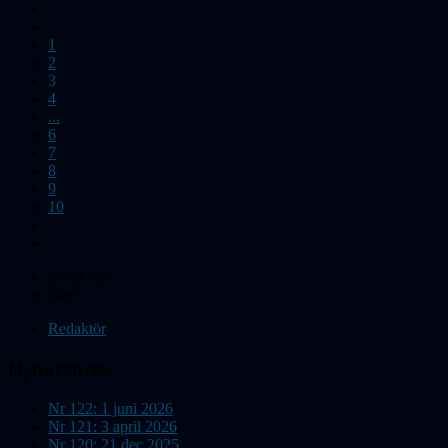
1
2
3
4
...
6
7
8
9
10
Du är här:
Start
Redaktör
Nyhetsbrev
Nr 122: 1 juni 2026
Nr 121: 3 april 2026
Nr 120: 21 dec 2025