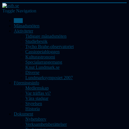
Toggle Navigation
Hem
Månadsmöten
Aktiviteter
Tidigare månadsmöten
Studiebesök
Tycho Brahe-observatoriet
Cassiopeiabloggen
Kulturastronomi
Specialarrangemang
Knut Lundmark.se
Diverse
Lundmarksymposiet 2007
Föreningsinfo
Medlemskap
Var träffas vi?
Våra stadgar
Styrelsen
Historia
Dokument
Nyhetsbrev
Verksamhetsberättelser