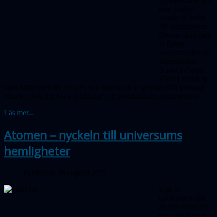
20 september och
som vanligt
visade vi solen
för allmänheten.
Denna gång hade
vi flyttat
verksamheten till
Vattenhallen
Science Center.
Vädret kunde ha
varit bättre men för de som fick tillfälle att se genom våra teleskop
visade solen upp både solfläckar och spektakulära protuberanser.
Läs mer...
Atomen – nyckeln till universums
hemligheter
Publicerad 26 augusti 2025
Ljus är
universums sätt
att kommunicera
med oss. Ljuset