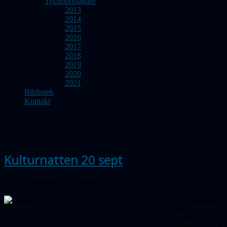
Tychopristagare
2013
2014
2015
2016
2017
2018
2019
2020
2021
Bibliotek
Kontakt
Kulturnatten 20 sept
Publicerad 29 september 2025
Årets kulturnatt i
Lund
genomfördes den