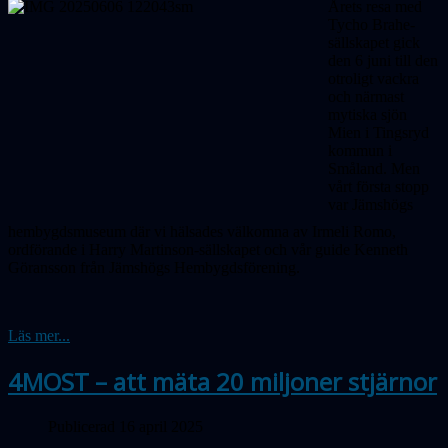
Årets resa med
Tycho Brahe-
sällskapet gick
den 6 juni till den
otroligt vackra
och närmast
mytiska sjön
Mien i Tingsryd
kommun i
Småland. Men
vårt första stopp
var Jämshögs
hembygdsmuseum där vi hälsades välkomna av Irmeli Romo,
ordförande i Harry Martinson-sällskapet och vår guide Kenneth
Göransson från Jämshögs Hembygdsförening.
Läs mer...
4MOST – att mäta 20 miljoner stjärnor
Publicerad 16 april 2025