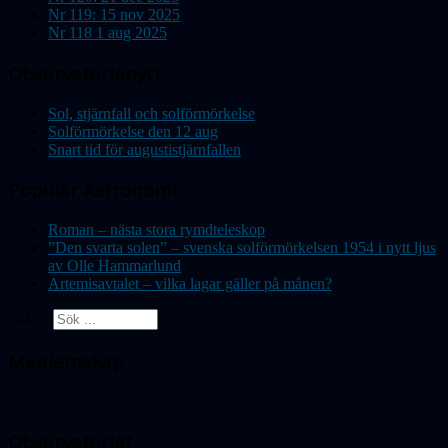
Nr 119: 15 nov 2025
Nr 118 1 aug 2025
Observatorienytt
Sol, stjärnfall och solförmörkelse
Solförmörkelse den 12 aug
Snart tid för augustistjärnfallen
Populär Astronomi
Roman – nästa stora rymdteleskop
”Den svarta solen” – svenska solförmörkelsen 1954 i nytt ljus
av Olle Hammarlund
Artemisavtalet – vilka lagar gäller på månen?
Sök ...
Medlemskap
Observatoriet