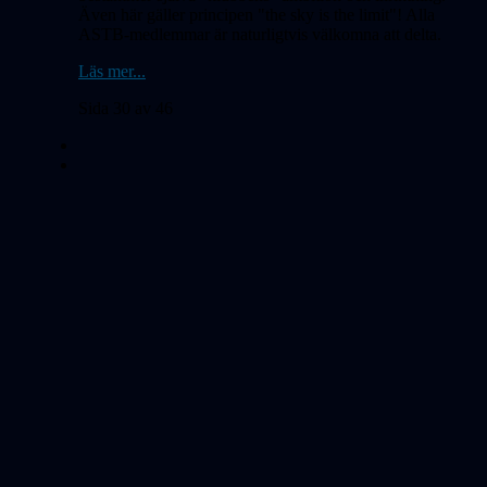
Även här gäller principen "the sky is the limit"! Alla
ASTB-medlemmar är naturligtvis välkomna att delta.
Läs mer...
Sida 30 av 46