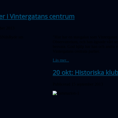
r i Vintergatans centrum
ober 2013
"Hur har en stavgalax som Vintergatan
Observatorium, och han ägnade vårt se
besvara. God hjälp har han och andra sv
Vintergatans centrala partier.
Läs mer...
20 okt: Historiska klu
Publicerad 15 september 2013