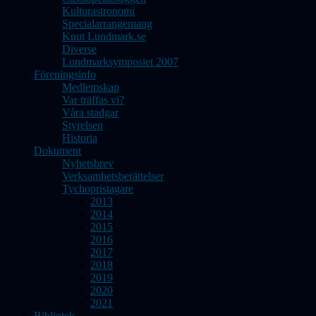
Kulturastronomi
Specialarrangemang
Knut Lundmark.se
Diverse
Lundmarksymposiet 2007
Föreningsinfo
Medlemskap
Var träffas vi?
Våra stadgar
Styrelsen
Historia
Dokument
Nyhetsbrev
Verksamhetsberättelser
Tychopristagare
2013
2014
2015
2016
2017
2018
2019
2020
2021
Bibliotek