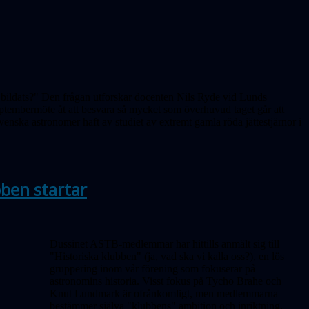
 bildats?" Den frågan utforskar docenten Nils Ryde vid Lunds
ptembermöte åt att besvara så mycket som överhuvud taget går att
enska astronomer haft av studiet av extremt gamla röda jättestjärnor i
bben startar
Dussinet ASTB-medlemmar har hittills anmält sig till
"Historiska klubben" (ja, vad ska vi kalla oss?), en lös
gruppering inom vår förening som fokuserar på
astronomins historia. Visst fokus på Tycho Brahe och
Knut Lundmark är ofrånkomligt, men medlemmarna
bestämmer själva "klubbens" ambition och inriktning.