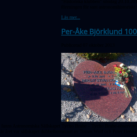
"Historiska klubben" söndag 20.10.201
föreningen för sant astronomihistoriskt
Läs mer...
Per-Åke Björklund 100
Publicerad 07 oktober 2013
rad fanns Astronomiska Sällskapet Tycho Brahe – Tycho Brahe-observator
är året var sällskapet dubbelbemannat av Tomas Wolf och Peter Hembo