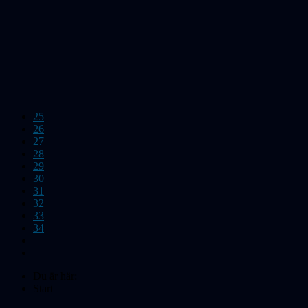
25
26
27
28
29
30
31
32
33
34
Du är här:
Start