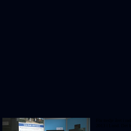
För tredje året i 
2013 i Lund. Det h