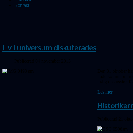
Kontakt
Liv i universum diskuterades
Publicerad 04 november 2013
Den 31 oktober han
hade kommit ut med
livlig diskussion fö
Läs mer...
Historiker
Publicerad 21 okt