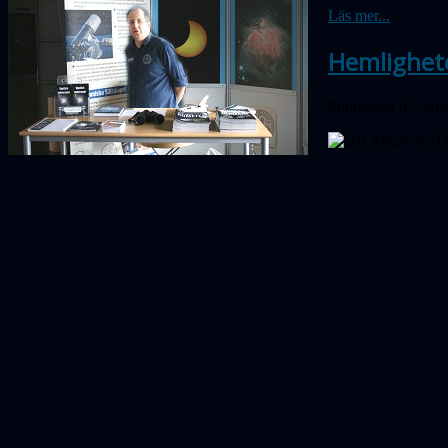
Läs mer...
Hemlighete
Publicerad 05 okt