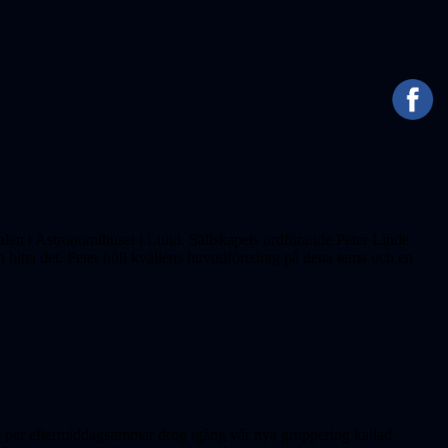
len i Astronomihuset i Lund. Sällskapets ordförande Peter Linde
itta det. Peter höll kvällens huvudföredrag på detta tema och en
t par eftermiddagstimmar drog igång vår nya gruppering kallad