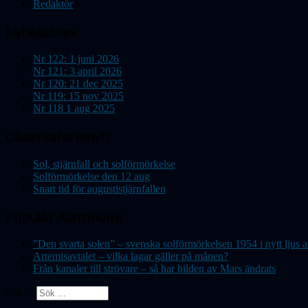
Redaktör
Nyhetsbrev
Nr 122: 1 juni 2026
Nr 121: 3 april 2026
Nr 120: 21 dec 2025
Nr 119: 15 nov 2025
Nr 118 1 aug 2025
Observatorienytt
Sol, stjärnfall och solförmörkelse
Solförmörkelse den 12 aug
Snart tid för augustistjärnfallen
Populär Astronomi
”Den svarta solen” – svenska solförmörkelsen 1954 i nytt lju
Artemisavtalet – vilka lagar gäller på månen?
Från kanaler till strövare – så har bilden av Mars ändrats
Sök ...