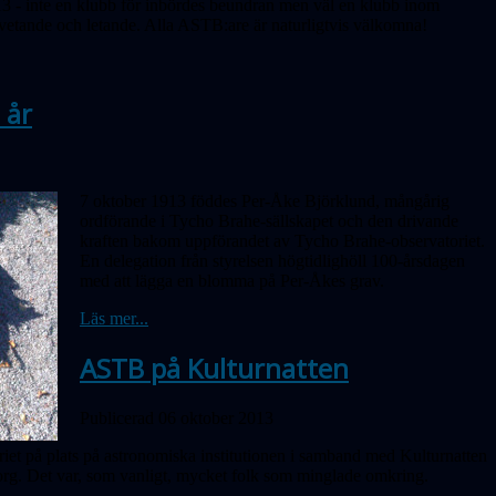
3 - inte en klubb för inbördes beundran men väl en klubb inom
 vetande och letande. Alla ASTB:are är naturligtvis välkomna!
 år
7 oktober 1913 föddes Per-Åke Björklund, mångårig
ordförande i Tycho Brahe-sällskapet och den drivande
kraften bakom uppförandet av Tycho Brahe-observatoriet.
En delegation från styrelsen högtidlighöll 100-årsdagen
med att lägga en blomma på Per-Åkes grav.
Läs mer...
ASTB på Kulturnatten
Publicerad 06 oktober 2013
iet på plats på astronomiska institutionen i samband med Kulturnatten
rg. Det var, som vanligt, mycket folk som minglade omkring.