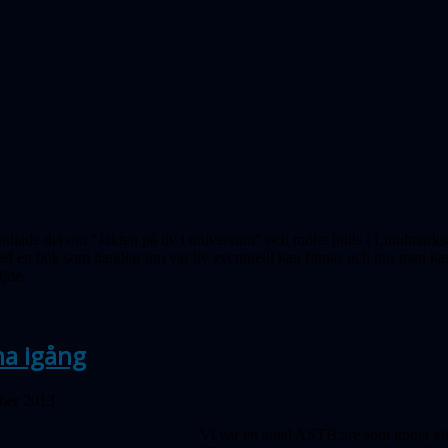
dlade det om "Jakten på liv i universum" och mötet hölls i Lundmarksa
 en bok som handlar om var liv eventuellt kan finnas och hur man kan h
ljde.
na igång
ober 2013
Vi var ett antal ASTB:are som under et