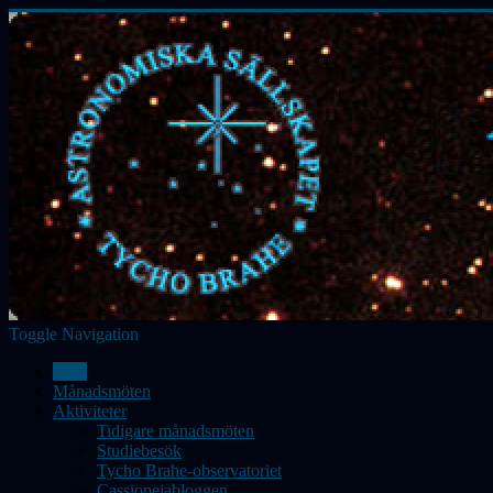
Toggle Navigation
Hem
Månadsmöten
Aktiviteter
Tidigare månadsmöten
Studiebesök
Tycho Brahe-observatoriet
Cassiopeiabloggen