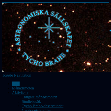
Toggle Navigation
Hem
Månadsmöten
Aktiviteter
Tidigare månadsmöten
Studiebesök
Tycho Brahe-observatoriet
Cassiopeiabloggen