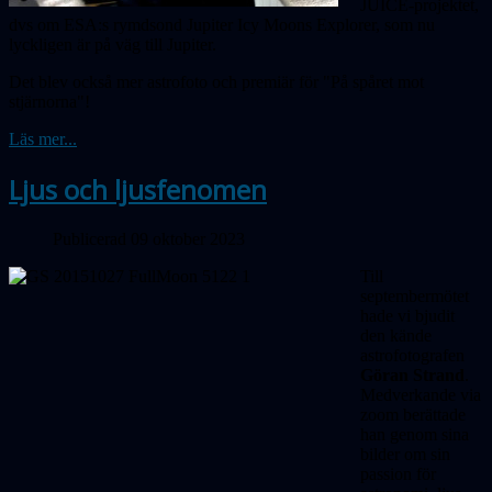
JUICE-projektet,
dvs om ESA:s rymdsond Jupiter Icy Moons Explorer, som nu
lyckligen är på väg till Jupiter.
Det blev också mer astrofoto och premiär för "På spåret mot
stjärnorna"!
Läs mer...
Ljus och ljusfenomen
Publicerad 09 oktober 2023
Till
septembermötet
hade vi bjudit
den kände
astrofotografen
Göran Strand
.
Medverkande via
zoom berättade
han genom sina
bilder om sin
passion för