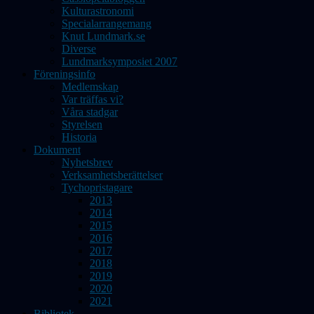
Kulturastronomi
Specialarrangemang
Knut Lundmark.se
Diverse
Lundmarksymposiet 2007
Föreningsinfo
Medlemskap
Var träffas vi?
Våra stadgar
Styrelsen
Historia
Dokument
Nyhetsbrev
Verksamhetsberättelser
Tychopristagare
2013
2014
2015
2016
2017
2018
2019
2020
2021
Bibliotek