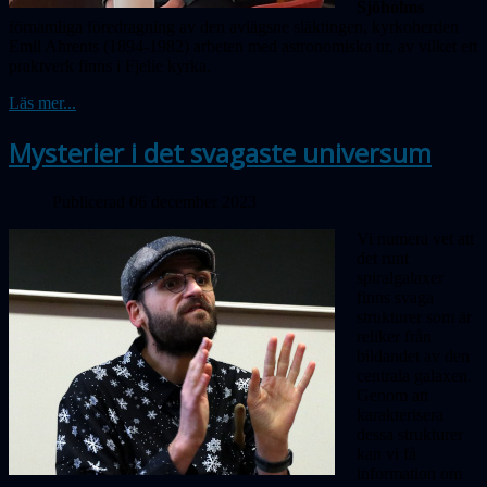
Sjöholms
förnämliga föredragning av den avlägsne släktingen, kyrkoherden
Emil Ahrents (1894-1982) arbeten med astronomiska ur, av vilket ett
praktverk finns i Fjelie kyrka.
Läs mer...
Mysterier i det svagaste universum
Publicerad 06 december 2023
Vi numera vet att
det runt
spiralgalaxer
finns svaga
strukturer som är
reliker från
bildandet av den
centrala galaxen.
Genom att
karakterisera
dessa strukturer
kan vi få
information om