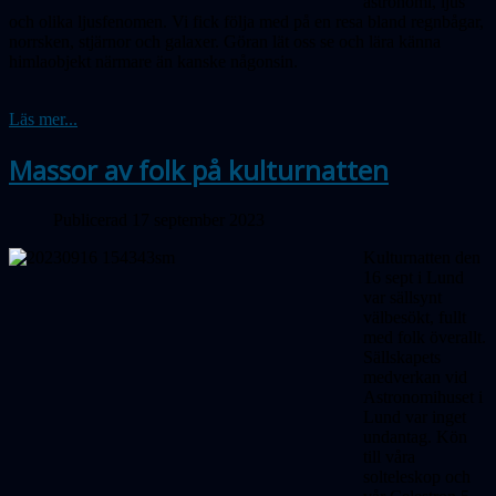
astronomi, ljus
och olika ljusfenomen. Vi fick följa med på en resa bland regnbågar,
norrsken, stjärnor och galaxer. Göran lät oss se och lära känna
himlaobjekt närmare än kanske någonsin.
Läs mer...
Massor av folk på kulturnatten
Publicerad 17 september 2023
Kulturnatten den
16 sept i Lund
var sällsynt
välbesökt, fullt
med folk överallt.
Sällskapets
medverkan vid
Astronomihuset i
Lund var inget
undantag. Kön
till våra
solteleskop och