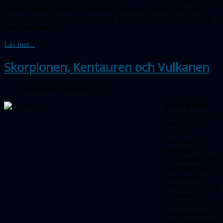
vår Celestron 5
tycktes närmast oändlig. Hundratals besökare fick se solen efter
kanske en halvtimmes väntan i kön. De fick dock vår broschyr att
läsa under tiden.
Läs mer...
Skorpionen, Kentauren och Vulkanen
Publicerad 16 augusti 2023
Bengt Rönde
berättade om ett
äventyr i juni
2023 på
Teneriffa. En
fantastisk
stjärnhimmel från
2500 meter höjd,
centrum av
vintergatan synlig
för blotta ögat
och spännande
astrofotoobjekt
som inte kan ses