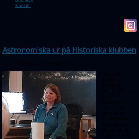
Kontakt
Astronomiska ur på Historiska klubben
Publicerad 18 december 2023
Historiska
klubben
avslutade
ASTB/TBO-året
med ett
lördagsmöte
(16.12) i all
enkelhet på
Tycho Brahe-
observatoriet.
Huvudinslaget
utgjordes av
Pia