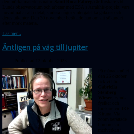
den mörka materiens natur.
Santi Roca Fàbrega
är forskare vid
Lunds observatorium och arbetar med ESA:s Arrakhis-projekt, vars
huvudmål är att i detalj studera några vintergatslika galaxer och
deras utkanter. Den 30 november berättade han om sitt sökandet
efter mörk materia.
Läs mer...
Äntligen på väg till Jupiter
Publicerad 12 oktober 2023
På månadsmötet
den 26 oktober
fick vi höra
Gabriella
Stenberg
Wieser
, rymd­
fysiker och
forskare vid IRF i
Kiruna. Via
zoom berättade
hon om sin
medverkan i