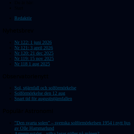
Du är här:
Start
Redaktör
Nyhetsbrev
Nr 122: 1 juni 2026
Nr 121: 3 april 2026
Nr 120: 21 dec 2025
Nr 119: 15 nov 2025
Nr 118 1 aug 2025
Observatorienytt
Sol, stjärnfall och solförmörkelse
Solförmörkelse den 12 aug
Snart tid för augustistjärnfallen
Populär Astronomi
”Den svarta solen” – svenska solförmörkelsen 1954 i nytt ljus
av Olle Hammarlund
Artemisavtalet – vilka lagar gäller på månen?