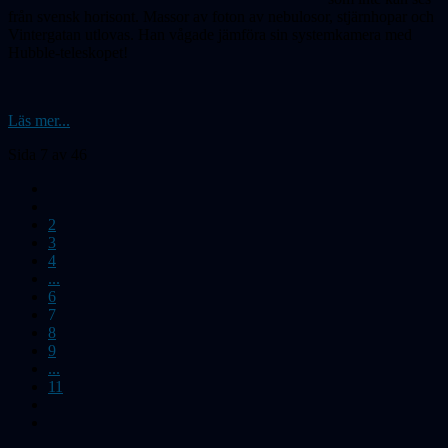
från svensk horisont. Massor av foton av nebulosor, stjärnhopar och
Vintergatan utlovas. Han vågade jämföra sin systemkamera med
Hubble-teleskopet!
Läs mer...
Sida 7 av 46
2
3
4
...
6
7
8
9
...
11