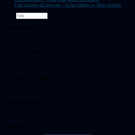
Från kanaler till strövare – så har bilden av Mars ändrats
Sök ...
Medlemskap
Observatoriet
Cassiopeiabloggen
Knut Lundmark
Broschyr 2025