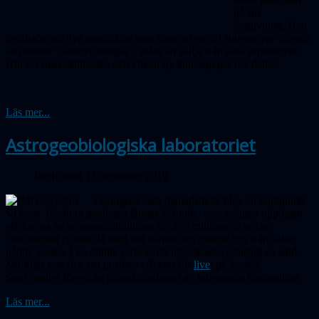
på sin
omgivning. Han
berättade om nya upptäckter som visar att en del supernovor föregås
av mindre "döds­ryckningar", svåra att skilja från äkta supernovor.
Hur ser man skillnaden och vilken ny kunskap ger oss detta?
Läs mer...
Astrogeobiologiska laboratoriet
Publicerad 13 december 2019
Säsongens sista månadsmöte blev en höjdpunkt.
Vi hade bjudit in geo­logen Birger Schmitz.
som
nyligen uppdagat
effekterna av en asteroidkollision för 470 miljoner år sedan.
Solsystemet fylldes då med fint damm och mindre ljus från solen
nådde jorden. I en dittills varm värld utvecklades plötsligt en istid.
Märkligt nog fick det positiva effekter för
live
t på jorden.
Som vanligt föregicks huvudföredraget av intressanta kortpunkter.
Läs mer...