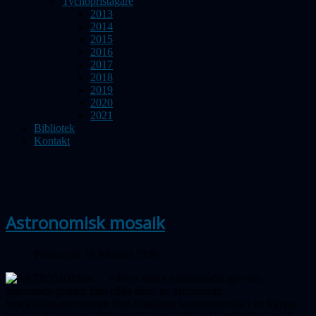
Tychopristagare
2013
2014
2015
2016
2017
2018
2019
2020
2021
Bibliotek
Kontakt
Astronomisk mosaik
Publicerad 18 februari 2020
Vårens andra månadsmöte gav oss
spännande glimtar från olika delar av astronomin.
Stockholmsastronomen Dan Kiselman kommenterade i en Skype-