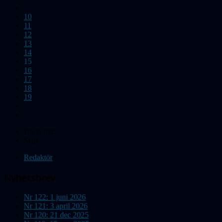
10
11
12
13
14
15
16
17
18
19
Du är här:
Start
Redaktör
Nyhetsbrev
Nr 122: 1 juni 2026
Nr 121: 3 april 2026
Nr 120: 21 dec 2025