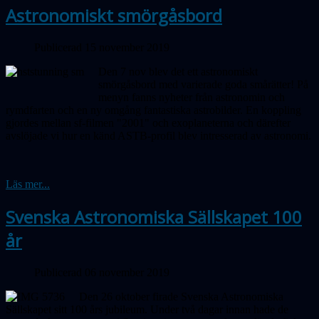
Astronomiskt smörgåsbord
Publicerad 15 november 2019
Den 7 nov blev det ett astronomiskt
smörgåsbord med varierade goda små­rätter! På
menyn fanns nyheter från astrono­min och
rymdfarten och en ny omgång fantas­tiska astrobilder. En koppling
gjordes mellan sf-filmen "2001" och exo­planeterna och därefter
avslöjade vi hur en känd ASTB-profil blev intresserad av astronomi.
Läs mer...
Svenska Astronomiska Sällskapet 100
år
Publicerad 06 november 2019
Den 26 oktober firade Svenska Astronomiska
Sällskapet sitt 100 års jubileum. Under två dagar innan hade de