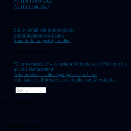
Nr 119: 15 nov 2025
Nr 118 1 aug 2025
Observatorienytt
Sol, stjärnfall och solförmörkelse
Solförmörkelse den 12 aug
Snart tid för augustistjärnfallen
Populär Astronomi
”Den svarta solen” – svenska solförmörkelsen 1954 i nytt ljus
av Olle Hammarlund
Artemisavtalet – vilka lagar gäller på månen?
Från kanaler till strövare – så har bilden av Mars ändrats
Sök ...
Medlemskap
Observatoriet