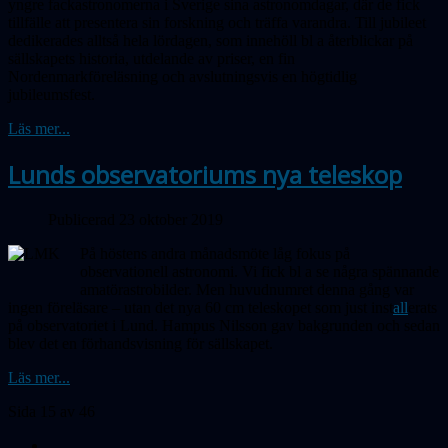
yngre fackastronomerna i Sverige sina astronomdagar, där de fick
tillfälle att presentera sin forskning och träffa varandra. Till jubileet
dedikerades alltså hela lördagen, som innehöll bl a återblickar på
sällskapets historia, utdelande av priser, en fin
Nordenmarkföreläsning och avslutningsvis en högtidlig
jubileumsfest.
Läs mer...
Lunds observatoriums nya teleskop
Publicerad 23 oktober 2019
På höstens andra månadsmöte låg fokus på
observationell astronomi. Vi fick bl a se några spännande
amatör­astrobilder. Men huvudnumret denna gång var
ingen föreläsare – utan det nya 60 cm teleskopet som just inst
all
erats
på observatoriet i Lund. Hampus Nilsson gav bakgrunden och sedan
blev det en förhandsvisning för sällskapet.
Läs mer...
Sida 15 av 46