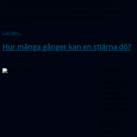
intervju de senaste solobservationerna och i ett kortföredrag stod
astronomiska nobelpriser på menyn. Latinskolegymnasister
redovisade ett avancerat ob
ser
vationsprojekt och vi öppnade
frågelådan där vi gemensamt försökte svara på kniviga
astronomifrågor.
Läs mer...
Hur många gånger kan en stjärna dö?
Publicerad 16 januari 2020
Vi inledde det
nya decenniet
med att in­bjuda
Anders Nyholm,
vår tidigare
aktive medlem
och v ordförande.
Anders dispu­
terade nyligen i
Stockholm som
expert på
supernovor och
deras påverkan