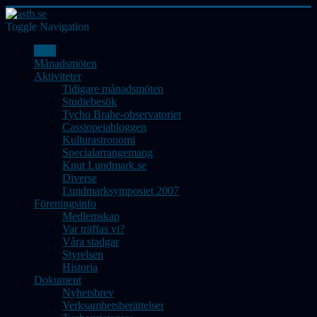
Toggle Navigation
Hem
Månadsmöten
Aktiviteter
Tidigare månadsmöten
Studiebesök
Tycho Brahe-observatoriet
Cassiopeiabloggen
Kulturastronomi
Specialarrangemang
Knut Lundmark.se
Diverse
Lundmarksymposiet 2007
Föreningsinfo
Medlemskap
Var träffas vi?
Våra stadgar
Styrelsen
Historia
Dokument
Nyhetsbrev
Verksamhetsberättelser