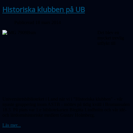
Historiska klubben på UB
Publicerad 18 mars 2014
Det blev en
mycket trevlig
utflykt till
Universitetsbiblioteket i Lund när vi i "Historiska klubben" - vår
nyaste gruppering inom ASTB - möttes på tidig kväll i Bromansalen
18.3. På plats var 1:e bibliotekarien Birgitta Lindholm och vår idé-
och lärdomshistoriske medlem Gustav Holmberg.
Läs mer...