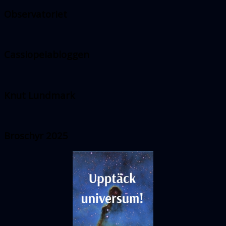
Observatoriet
Cassiopeiabloggen
Knut Lundmark
Broschyr 2025