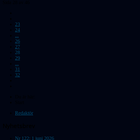
Sida 28 av 46
23
24
...
26
27
28
29
...
31
32
Du är här:
Start
Redaktör
Nyhetsbrev
Nr 122: 1 juni 2026