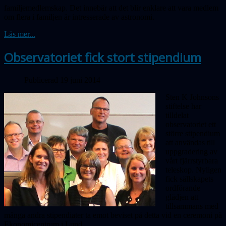
familjemedlemskap. Det innebär att det blir enklare att vara medlem
om flera i familjen är intresserade av astronomi.
Läs mer...
Observatoriet fick stort stipendium
Publicerad 19 juni 2014
Sten K Johnsons
stiftelse har
tilldelat
observatoriet ett
större stipendium
att användas till
uppgradering av
vårt fjärrstyrbara
teleskop. Nyligen
fick sällskapets
ordförande
glädjen att
tillsammans med
många andra stipendiater ta emot beviset på detta vid en ceremoni på
Ekonomicentrum i Lund.