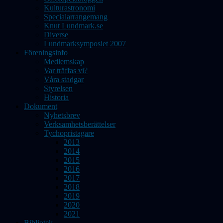
Kulturastronomi
Specialarrangemang
Knut Lundmark.se
Diverse
Lundmarksymposiet 2007
Föreningsinfo
Medlemskap
Var träffas vi?
Våra stadgar
Styrelsen
Historia
Dokument
Nyhetsbrev
Verksamhetsberättelser
Tychopristagare
2013
2014
2015
2016
2017
2018
2019
2020
2021
Bibliotek