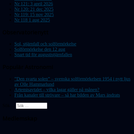
Nr 121: 3 april 2026
Nr 120: 21 dec 2025
Nr 119: 15 nov 2025
Nr 118 1 aug 2025
Observatorienytt
Sol, stjärnfall och solförmörkelse
Solförmörkelse den 12 aug
Snart tid för augustistjärnfallen
Populär Astronomi
”Den svarta solen” – svenska solförmörkelsen 1954 i nytt ljus
av Olle Hammarlund
Artemisavtalet – vilka lagar gäller på månen?
Från kanaler till strövare – så har bilden av Mars ändrats
Sök ...
Medlemskap