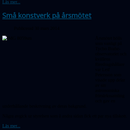
Läs mer...
Små konstverk på årsmötet
Publicerad 30 mars 2014
Årsmötet hölls
som vanligt på
Tycho Brahe-
observatoriet och
kvällens
föredragshållare
var Leif
Petersson som
visade upp delar
av sin
astronomiska
frimärkssamling
och gav en
underhållande beskrivning av deras bakgrund.
Några avgick ur styrelsen som å andra sidan fick ett par nya tillskott.
Läs mer...