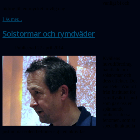
vanligt bi och
bidrog till en mycket trevlig dag.
Läs mer...
Solstormar och rymdväder
Publicerad 27 april 2014
Kvällens
huvudföredrag
handlade om
solstormar och
dess effekter. Det
var Peter Wintoft
från Institutet för
rymdfysik i Lund
som gav oss en
spännande
inblick i dessa
fenomen, som är
speciellt aktuella
just nu när solen befinner sig i en aktiv fas.