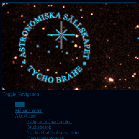
Toggle Navigation
Hem
Månadsmöten
Aktiviteter
Tidigare månadsmöten
Studiebesök
Tycho Brahe-observatoriet
Cassiopeiabloggen