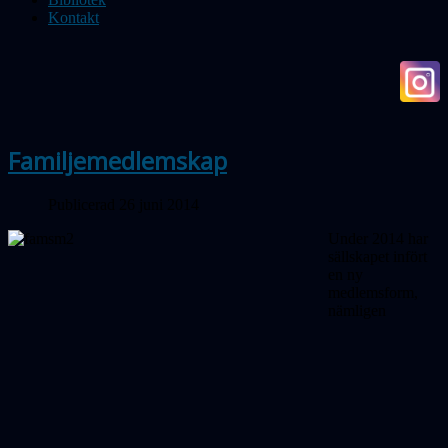
Kontakt
Familjemedlemskap
Publicerad 26 juni 2014
Under 2014 har
sällskapet infört
en ny
medlemsform,
nämligen