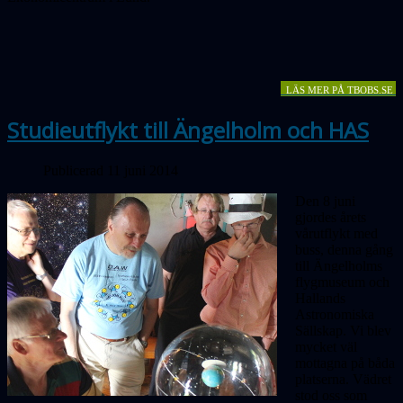
LÄS MER PÅ TBOBS.SE
Studieutflykt till Ängelholm och HAS
Publicerad 11 juni 2014
Den 8 juni
gjordes årets
vårutflykt med
buss, denna gång
till Ängelholms
flygmuseum och
Hallands
Astronomiska
Sällskap. Vi blev
mycket väl
mottagna på båda
platserna. Vädret
stod oss som