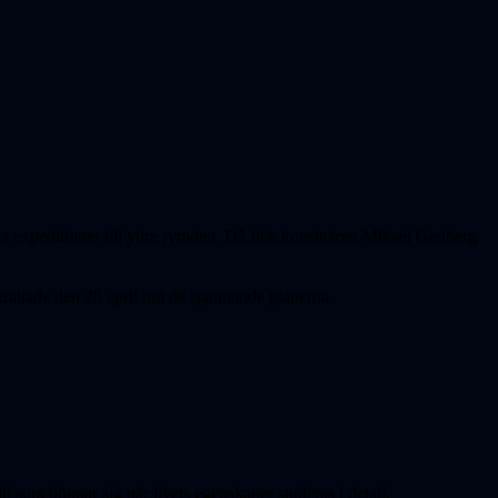
expeditioner till yttre rymden. Då fick konstnären Mikael Genberg
erättade den 28 april om de spännande planerna.
 som öppnar sig när livets egenskaper studeras i detalj.