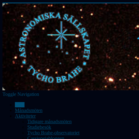
Toggle Navigation
Hem
Månadsmöten
Aktiviteter
Tidigare månadsmöten
Studiebesök
Tycho Brahe-observatoriet
Cassiopeiabloggen