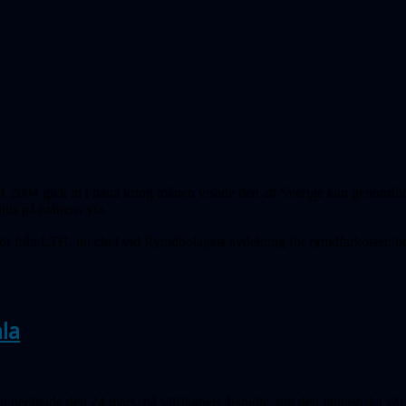
04 gick in i bana kring månen visade den att Sverige kan genomföra 
tt hus på månens yta.
jör från LTH, nu chef vid Rymdbolagets avdelning för rymdfarkoster, b
ala
 berättade den 24 mars, på sällskapets årsmöte, om den fantastiska värld