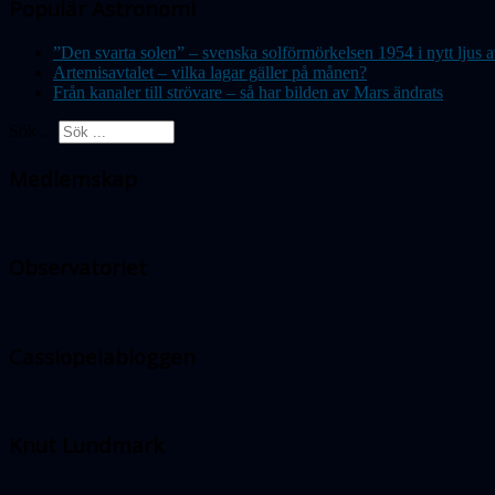
Populär Astronomi
”Den svarta solen” – svenska solförmörkelsen 1954 i nytt lju
Artemisavtalet – vilka lagar gäller på månen?
Från kanaler till strövare – så har bilden av Mars ändrats
Sök ...
Medlemskap
Observatoriet
Cassiopeiabloggen
Knut Lundmark