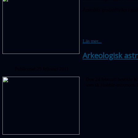
Årsmötet genomfördes i god
Läs mer...
Arkeologisk ast
Publicerad 25 februari 2011
Den 24 februari besökte K
som sk Hubble-astronom. Ho