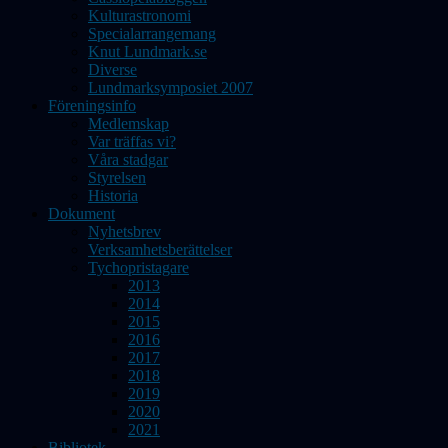
Kulturastronomi
Specialarrangemang
Knut Lundmark.se
Diverse
Lundmarksymposiet 2007
Föreningsinfo
Medlemskap
Var träffas vi?
Våra stadgar
Styrelsen
Historia
Dokument
Nyhetsbrev
Verksamhetsberättelser
Tychopristagare
2013
2014
2015
2016
2017
2018
2019
2020
2021
Bibliotek