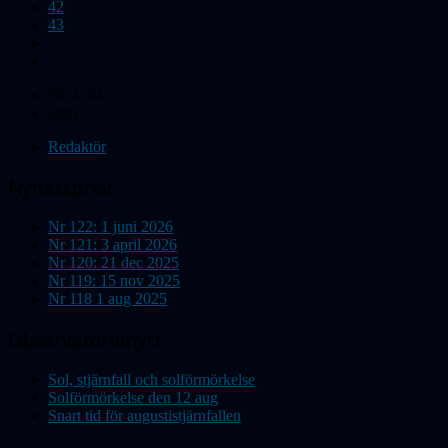
42
43
Du är här:
Start
Redaktör
Nyhetsbrev
Nr 122: 1 juni 2026
Nr 121: 3 april 2026
Nr 120: 21 dec 2025
Nr 119: 15 nov 2025
Nr 118 1 aug 2025
Observatorienytt
Sol, stjärnfall och solförmörkelse
Solförmörkelse den 12 aug
Snart tid för augustistjärnfallen