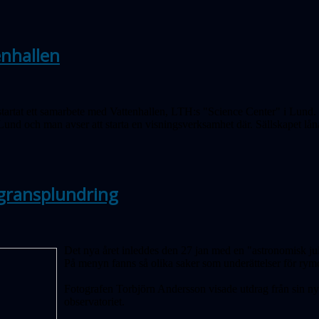
enhallen
tartat ett samarbete med Vattenhallen, LTH:s "Science Center" i Lund. V
 Lund och man avser att starta en visningsverksamhet där. Sällskapet lå
gransplundring
Det nya året inleddes den 27 jan med en "astronomisk jul
På menyn fanns så olika saker som underättelser för ry
Fotografen Torbjörn Andersson visade utdrag från sin n
observatoriet.