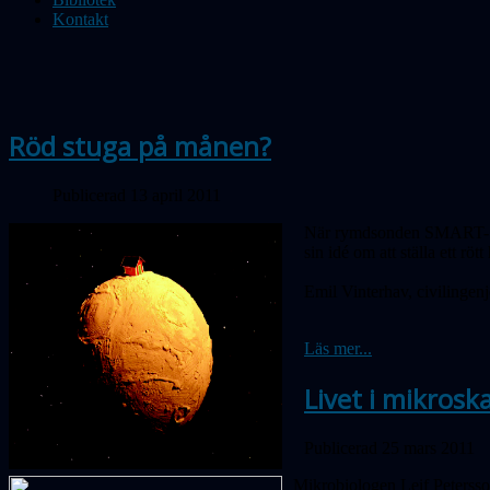
Kontakt
Röd stuga på månen?
Publicerad 13 april 2011
När rymdsonden SMART-1 20
sin idé om att ställa ett rö
Emil Vinterhav, civilingen
Läs mer...
Livet i mikrosk
Publicerad 25 mars 2011
Mikrobiologen Leif Petersson