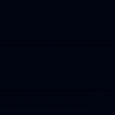
attenhallen har numera hand om Jävanobservatoriet, tidigare filial till
nar ut ett teleskop (Celestron 14) och samtidigt kommer medlemmar att
gransplundring", dvs ett antal godbitar presenterades i mindre format.
mdfarare och radio-observationer av Andromedagalaxen.
ya fotobok över Malmö, bl a med bilder från Tycho Brahe-