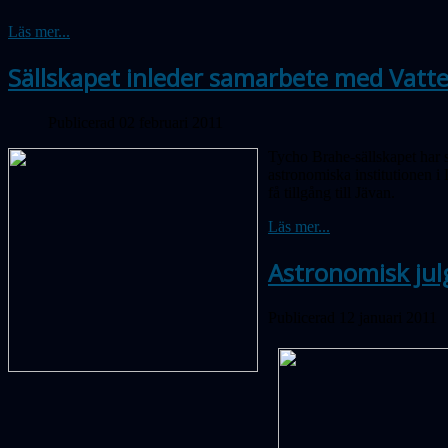
Läs mer...
Sällskapet inleder samarbete med Vatt
Publicerad 02 februari 2011
Tycho Brahe-sällskapet har s
astronomiska institutionen i
få tillgång till Jävan.
Läs mer...
Astronomisk jul
Publicerad 12 januari 2011