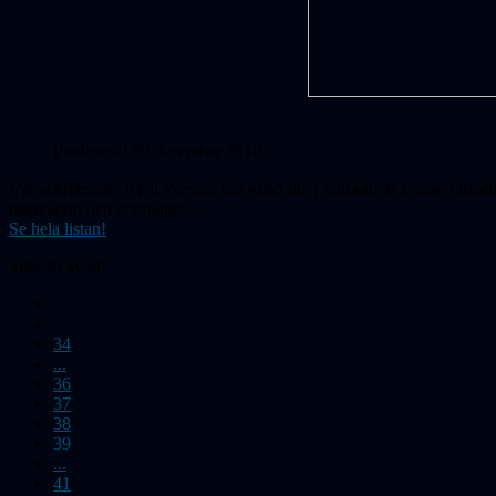
Publicerad 09 december 2010
Vår sekreterare, Kjell Werner, har grävt lite i sällskapets senare hist
inspiration och eftertanke...
Se hela listan!
Sida 39 av 46
34
...
36
37
38
39
...
41