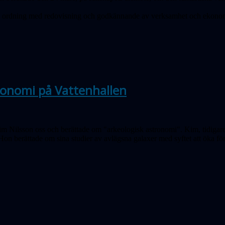
 ordning med redovisning och godkännande av verksamhet och ekono
ronomi på Vattenhallen
im Nilsson oss och berättade om "arkeologisk astronomi". Kim, tidigar
n berättade om sina studier av avlägsna galaxer med syftet att öka för