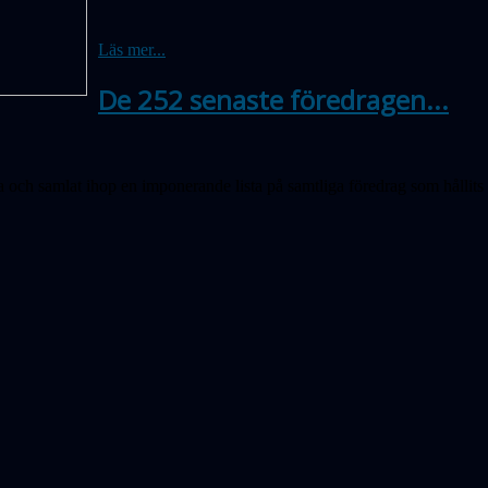
Läs mer...
De 252 senaste föredragen...
oria och samlat ihop en imponerande lista på samtliga föredrag som hålli