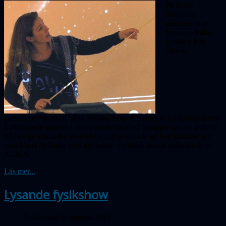
På tredje
höstmötet
gästades vi av
Susanne Aalto,
forskare från
Onsala
rymdobservatorium. Hon berättade om den senaste forskningen runt
kolliderande galaxer i universums utkanter. Susanne gav en livfylld
bild av de kosmiska skeendena och avslöjade att hon kommer att
vara bland de första som använder världens största radioteleskop,
ALMA.
Läs mer...
Lysande fysikshow
Publicerad 26 augusti 2011