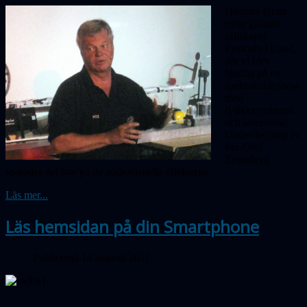
Höstens första
möte gästade
sällskapet
Fysicum i Lund,
där vi blev
bjudna på en
spektakulär show
med
fysikexperiment
och lasershow.
Under ledning av
Per-Olof
Zetterberg
sparades det inte på de audiovisuella effekterna.
Läs mer...
Läs hemsidan på din Smartphone
Publicerad 14 augusti 2011