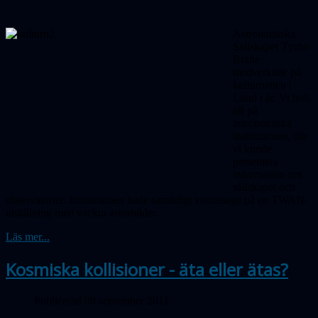
Astronomiska
Sällskapet Tycho
Brahe
medverkade på
kulturnatten i
Lund i år. Vi höll
till på
astronomiska
institutionen, där
vi kunde
presentera
information om
sällskapet och
observatoriet. Institutionen hade samtidigt vernissage på en TWAN-
utställning med vackra astrobilder.
Läs mer...
Kosmiska kollisioner - äta eller ätas?
Publicerad 08 september 2011