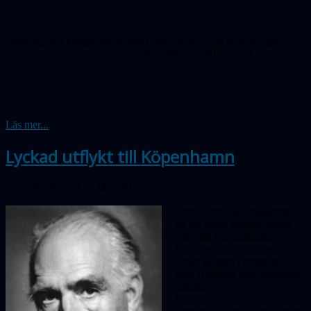
Webbservern känner automatiskt igen att det är en telefon som
anropar och anpassar sidorna efter telefonens lilla format.
Läs mer...
Lyckad utflykt till Köpenhamn
Publicerad 31 Maj 2011
Den 28 maj åkte sällskapet
på sin årliga utflykt, denna
gång till Köpenhamn.
Utflykten arrangerades för
första gången i samarbete
med Hallands Astronomiska
Sällskap.
Huvudattraktionerna var