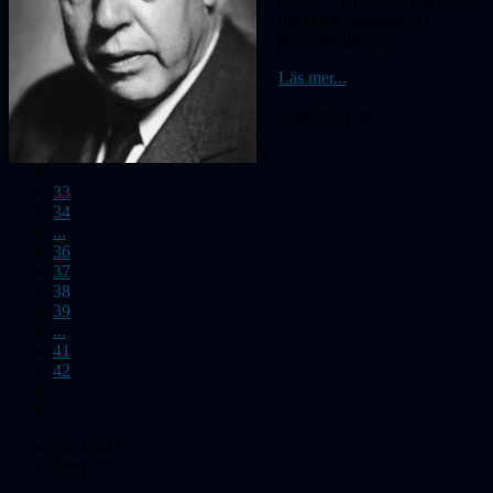
Runde Tårn och Niels Bohr-
institutet. Närmare 50
personer deltog.
Läs mer...
Sida 38 av 46
33
34
...
36
37
38
39
...
41
42
Du är här:
Start