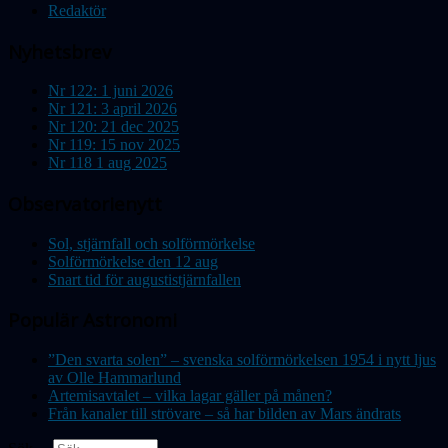
Redaktör
Nyhetsbrev
Nr 122: 1 juni 2026
Nr 121: 3 april 2026
Nr 120: 21 dec 2025
Nr 119: 15 nov 2025
Nr 118 1 aug 2025
Observatorienytt
Sol, stjärnfall och solförmörkelse
Solförmörkelse den 12 aug
Snart tid för augustistjärnfallen
Populär Astronomi
”Den svarta solen” – svenska solförmörkelsen 1954 i nytt ljus
av Olle Hammarlund
Artemisavtalet – vilka lagar gäller på månen?
Från kanaler till strövare – så har bilden av Mars ändrats