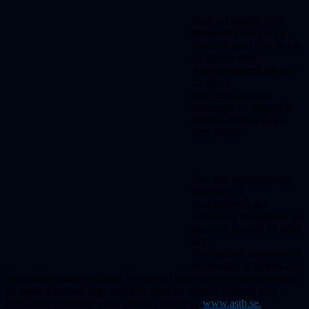
Dags att lansera våra
hemsidor även via s k
Smartphones! Om du har
en Iphone eller
Androidbaserad telefon
får du en
specialformatterad
delmängd av hemsidan,
avsedd att läsas på en
liten skärm.
Den nya generationens
telefoner, sk
smartphones
, ger
fantastiska möjligheter att
använda Internet på olika
sätt.
Huvudkonkurrenterna på
marknaden är Iphone och
Androidbaserade telefoner. Nu kan du läsa observatoriets hemsidor
på dessa telefoner. Inga speciella åtgärder behövs, använd bara
telefonens webbläsare och ställ in vår adress,
www.astb.se.