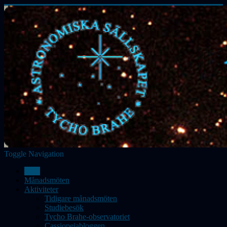
Toggle Navigation
Hem
Månadsmöten
Aktiviteter
Tidigare månadsmöten
Studiebesök
Tycho Brahe-observatoriet
Cassiopeiabloggen