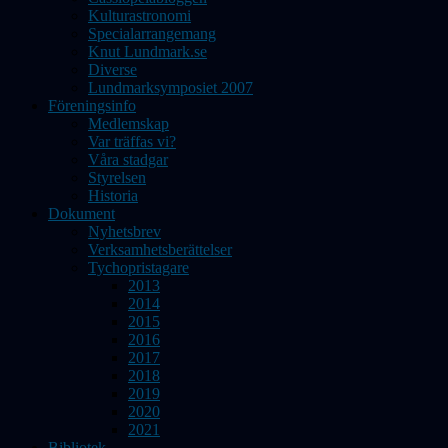
Kulturastronomi
Specialarrangemang
Knut Lundmark.se
Diverse
Lundmarksymposiet 2007
Föreningsinfo
Medlemskap
Var träffas vi?
Våra stadgar
Styrelsen
Historia
Dokument
Nyhetsbrev
Verksamhetsberättelser
Tychopristagare
2013
2014
2015
2016
2017
2018
2019
2020
2021
Bibliotek