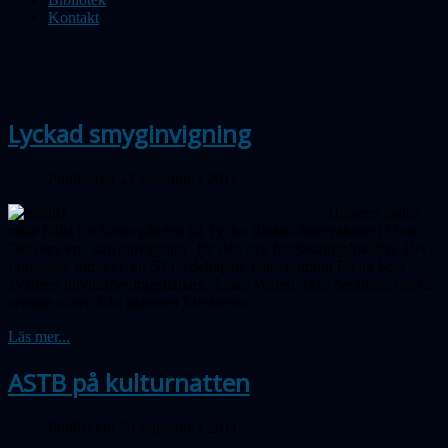
Kontakt
Lyckad smyginvigning
Publicerad 23 september 2011
Höstens andra
möte hölls för första gången på Tycho Brahe-observatoriet i Oxie.
Det blev en "smyginvigning" för den nya föreläsningslokalen. Det
fungerade utmärkt, ett 50-tal deltagare hade kommit för att höra
kvällens huvudföredragshållare, Johan Warell. Han berättade om de
senaste rönen från planeten Merkurius.
Läs mer...
ASTB på kulturnatten
Publicerad 20 september 2011