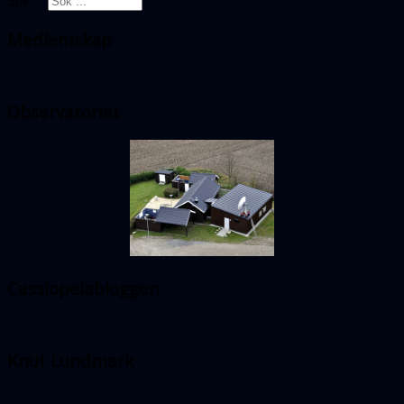
Sök ...
Medlemskap
Observatoriet
Cassiopeiabloggen
Knut Lundmark