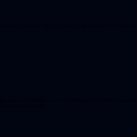
ningarnas dag under Malmöfestivalen denna söndag (19.8) utdelade sta
ivalens barnaktiviteter i Raoul Wallenbergs park. Det bjöds på solobser
å solen genom teleskopet.