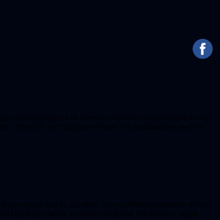
soner. Mikrobiologen Leif Petersson berättade om hur fantastiskt livet
ns ute i universum och hur man eventuellt kan kommunicera med det.
med en höst späckad av aktiviteter. Fem välfyllda huvudmöten står för
g med kopplingar mellan astronomi och kultur. Pub Brahe är öppen