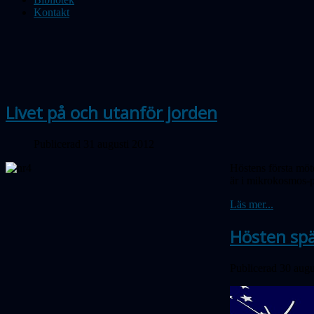
Kontakt
Livet på och utanför jorden
Publicerad 31 augusti 2012
Höstens första möte
är i mikrokosmos-p
Läs mer...
Hösten spä
Publicerad 30 augu