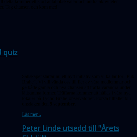
l detta kommer ett stort antal obskvällar och andra aktiviteter
pper. Tag chansen och kom med!
 quiz
Sällskapet startar nu ett nytt initiativ som vi kallar för "Pub
Brahe". Vi vill vända oss till fler av våra medlemmar och
ge både gamla och nya chansen att träffa varandra under
lättsamma former. Träffarna kommer att hållas i våra nya
lokaler på Tycho Brahe-observatoriet. Första tillfället blir
onsdagen den
5 september
.
Läs mer...
Peter Linde utsedd till "Årets