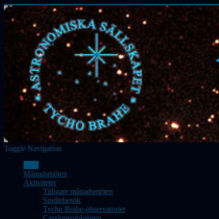
Toggle Navigation
Hem
Månadsmöten
Aktiviteter
Tidigare månadsmöten
Studiebesök
Tycho Brahe-observatoriet
Cassiopeiabloggen