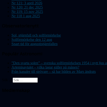
Nr 121: 3 april 2026
Nr 120: 21 dec 2025
Nr 119: 15 nov 2025
Nr 118 1 aug 2025
Observatorienytt
Sol, stjärnfall och solförmörkelse
Solförmörkelse den 12 aug
Snart tid för augustistjärnfallen
Populär Astronomi
”Den svarta solen” – svenska solförmörkelsen 1954 i nytt lju
Artemisavtalet – vilka lagar gäller på månen?
Från kanaler till strövare – så har bilden av Mars ändrats
Sök ...
Medlemskap