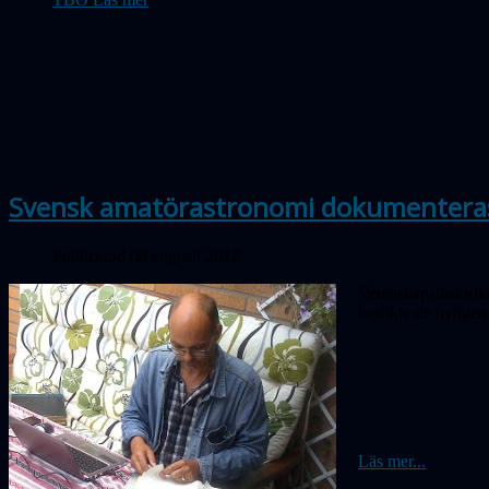
Svensk amatörastronomi dokumentera
Publicerad 08 augusti 2012
Vetenskapshistorik
besökte de nyligen
Läs mer...