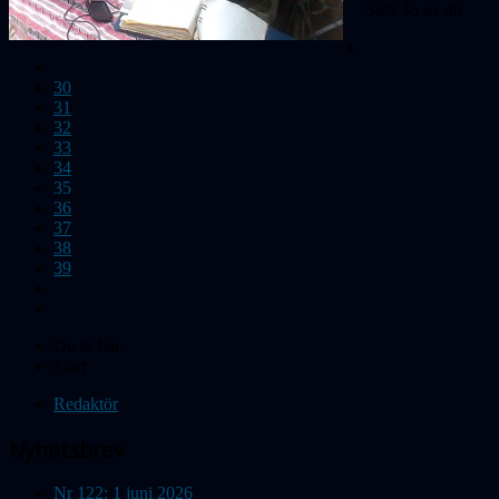
Sida 35 av 46
30
31
32
33
34
35
36
37
38
39
Du är här:
Start
Redaktör
Nyhetsbrev
Nr 122: 1 juni 2026