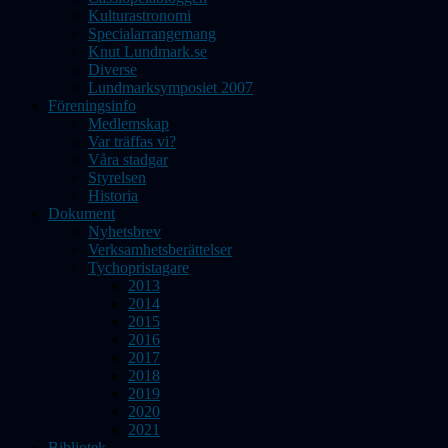
Kulturastronomi
Specialarrangemang
Knut Lundmark.se
Diverse
Lundmarksymposiet 2007
Föreningsinfo
Medlemskap
Var träffas vi?
Våra stadgar
Styrelsen
Historia
Dokument
Nyhetsbrev
Verksamhetsberättelser
Tychopristagare
2013
2014
2015
2016
2017
2018
2019
2020
2021
Bibliotek