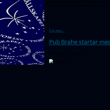
varannan onsdagskväll under hösten. Til
arrangerade av våra olika intressegru
Läs mer...
Pub Brahe startar med
Publicerad 30 augusti 2012