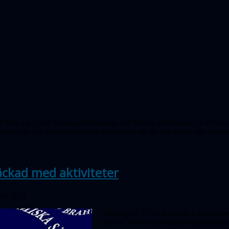
 hölls på Tycho Brahe-observatoriet i ett fullsatt auditorium, ca 60 per
erspektiv och utvecklade vilka möjligheter till liv han trodde det fan
ckad med aktiviteter
sti 2012
Sällskapets 75 års jubileum fortsätter 
dörren, till ett antal extraarrangeman