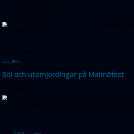
Publicerad 19 augusti 2012
I samband med före
"Årets Eldsjäl" för 2011.
And the winner is...
Läs mer...
Sol och utomjordingar på Malmöfest
Publicerad 19 augusti 2012
17-18 augusti var sällskapet och observatoriet med på Malmö-fest
favoritutomjording. Många fick en aha-upplevelse vid sin första titt p
TBO Läs mer