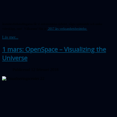
årsmötesförhandlingarna får vi astronomiska nyheter, några spännande och unika
videoklipp, mm! Välkomna! Här är
2017 års verksamhetsberättelse.
Läs mer...
1 mars: OpenSpace – Visualizing the
Universe
Publicerad 12 februari 2018