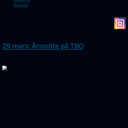
Kontakt
29 mars: Årsmöte på TBO
Publicerad 15 mars 2018
Torsdagen den 29 mars
kl 19 har vi årsmöte
som traditionsenligt
hålls på Tycho Brahe-
observatoriet i Oxie.
Förutom