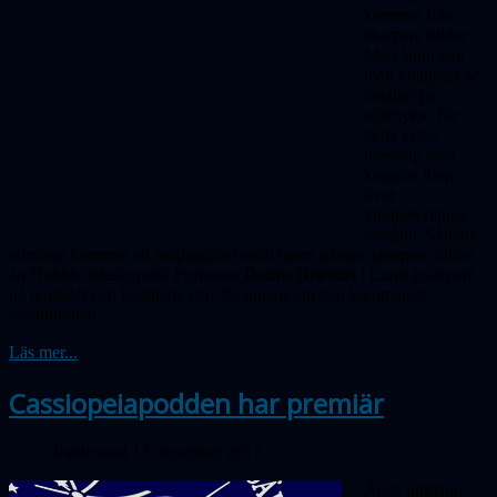
kommer från
skarpare bilder.
Men ännu kan
man knappast se
detaljer på
stjärnytor, för
detta krävs
teleskop som
kopplas ihop
ö
ver
kilometerlånga
avstånd. Sådana
teleskop kommer att möjliggöra bortåt tusen gånger skarpare bilder
än Hubble-teleskopets! Professor
Dainis Dravins
i Lund är expert
på området och berättade den 25
januari
om den kommande
revolutionen.
Läs mer...
Cassiopeiapodden har premiär
Publicerad 13 december 2017
Årets julklapp?