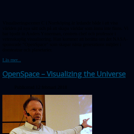
Visualiseringscenter C i Norrköping är ledande både i att visa
världen på nya sätt och på att skapa världar som ännu inte finns. Vi
har bjudit in Anders Ynnerman, centrets chef och professor i
vetenskaplig visualisering. Han kommer att berätta om det NASA-
sponsrade "OpenSpace" som skapar nästa generations miljöer i
domteatrar och planetarier.
Läs mer...
OpenSpace – Visualizing the Universe
Publicerad 12 februari 2018