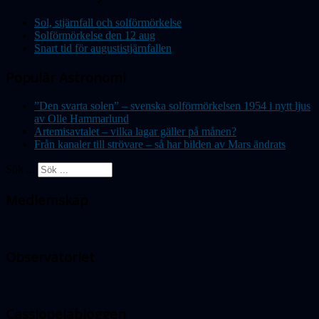
Sol, stjärnfall och solförmörkelse
Solförmörkelse den 12 aug
Snart tid för augustistjärnfallen
Populär Astronomi
”Den svarta solen” – svenska solförmörkelsen 1954 i nytt ljus
av Olle Hammarlund
Artemisavtalet – vilka lagar gäller på månen?
Från kanaler till strövare – så har bilden av Mars ändrats
Sök ...
Medlemskap
Observatoriet
Cassiopeiabloggen