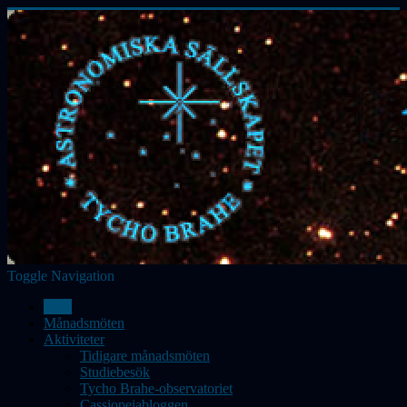
Toggle Navigation
Hem
Månadsmöten
Aktiviteter
Tidigare månadsmöten
Studiebesök
Tycho Brahe-observatoriet
Cassiopeiabloggen