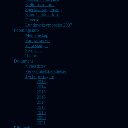
Kulturastronomi
Specialarrangemang
Knut Lundmark.se
Diverse
Lundmarksymposiet 2007
Föreningsinfo
Medlemskap
Var träffas vi?
Våra stadgar
Styrelsen
Historia
Dokument
Nyhetsbrev
Verksamhetsberättelser
Tychopristagare
2013
2014
2015
2016
2017
2018
2019
2020
2021
Bibliotek