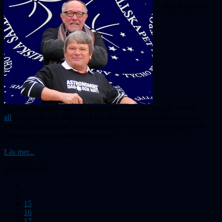
Nej, knappast,
Cassiopeiapodden kan nämligen inte köpas för pengar, den är
all
deles gratis och
tillgänglig
för alla! Premiäravsnittet lades ut i
söndags, på självaste Nobeldagen, och handlade som sig bör om
upptäckten av gravitationsvågorna.
Läs mer...
Sida 20 av 46
15
16
17