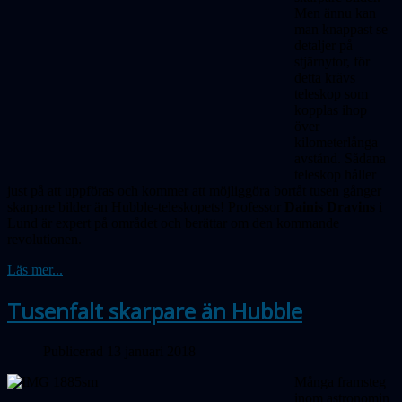
Men ännu kan
man knappast se
detaljer på
stjärnytor, för
detta krävs
teleskop som
kopplas ihop
över
kilometerlånga
avstånd. Sådana
teleskop håller
just på att uppföras och kommer att möjliggöra bortåt tusen gånger
skarpare bilder än Hubble-teleskopets! Professor
Dainis Dravins
i
Lund är expert på området och berättar om den kommande
revolutionen.
Läs mer...
Tusenfalt skarpare än Hubble
Publicerad 13 januari 2018
Många framsteg
inom astronomin