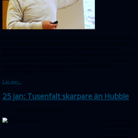
Visualiseringscenter C i Norrköping är ledande i att visa världen på
nya sätt baserade på verkliga data. Vi bjöd in Anders Ynnerman,
professor i vetenskaplig visualisering och centrets chef. Han
berättade om det NASA-sponsrade "OpenSpace" som skapar nästa
generations miljöer i domteatrar och planetarier. Vi fick också se en
unik videofilm och en rapport från den succéartade rymd-
uppskjutningen av Falcon Heavy.
Läs mer...
25 jan: Tusenfalt skarpare än Hubble
Publicerad 13 januari 2018
Många framsteg
inom astronomin
kommer från
skarpare bilder.