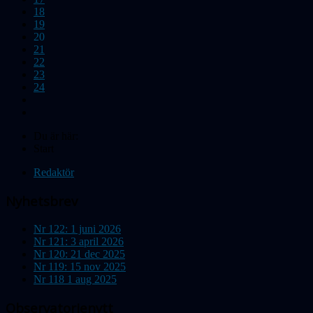
18
19
20
21
22
23
24
Du är här:
Start
Redaktör
Nyhetsbrev
Nr 122: 1 juni 2026
Nr 121: 3 april 2026
Nr 120: 21 dec 2025
Nr 119: 15 nov 2025
Nr 118 1 aug 2025
Observatorienytt